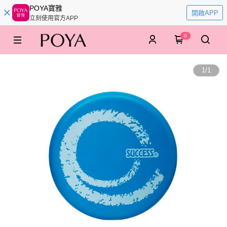
POYA寶雅
開啟APP
立刻使用官方APP
0
1
/
1