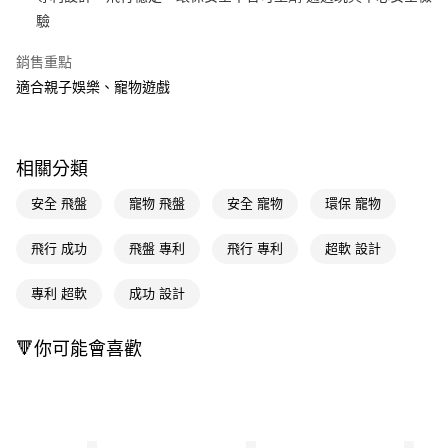
驗
Apple Pay
銷售重點
街口支付
適合親子娛樂、寵物遊戲
悠遊付
Google Pay
相關分類
AFTEE先享後付
相關說明
安全 飛盤
寵物 飛盤
安全 寵物
環保 寵物
【關於「AFTEE先享後付」】
即享券
AFTEE先享後付是「在收到商品之後才付款」的支付方式。 讓您購物簡單
飛行 成功
飛盤 專利
飛行 專利
超軟 設計
便利好安心！
１．簡單：不需註冊會員、不需綁卡、不需儲值。
運送方式
專利 超軟
成功 設計
２．便利：只要手機號碼，簡訊認證，即可結帳。
３．安心：先確認商品／服務後，再付款。
全家取貨付款
每筆NT$65，滿NT$390(含以上)免運費
🔻你可能會喜歡
【「AFTEE先享後付」結帳流程】
１．於結帳方式選擇「AFTEE先享後付」後，將跳轉至「AFTEE先享後付」
付款後全家取貨
結帳頁面，進行簡訊認證並確認金額後，即可完成結帳。
２．訂單成立數日內，您將收到繳費通知簡訊。
每筆NT$65，滿NT$390(含以上)免運費
３．收到繳費通知簡訊後14天內，點擊此簡訊中的連結，可透過四大超商／
ATM／網路銀行／等多元方式進行付款，方視為交易完成。