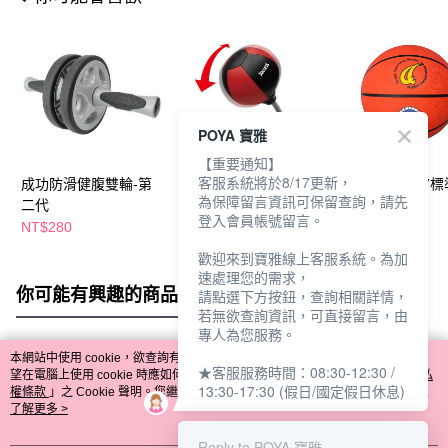
POYA 寶雅
【重要通知】
客服系統將於8/17更新，
成功防滑健腹雙輪-第
成功舒壓打擊器(吸盤
成功TROPS#7
為保障留言資訊可保留查詢，請先
二代
式)
般籃球/1
登入會員帳號留言。
NT$280
NT$392
NT$192
歡迎來到寶雅線上客服系統。為加
速處理您的需求，
你可能有興趣的商品
全站排行
請點選下方按鈕，查詢相關詳情，
若無欲查詢資訊，可直接留言，由
專人為您服務。
本網站中使用 cookie，欲查詢有關本網站使用 cookie 方式之詳情，及若您不希
★客服服務時間：08:30-12:30 /
熱門標籤
望在電腦上使用 cookie 時應如何變更電腦的 cookie 設定，請參閱本網站「
隱私
13:30-17:30 (假日/國定假日休息)
權條款
」之 Cookie 聲明。您繼續使用本網站即表示您同意本公司得按本網站使
用條款之 Cookie 聲明使用 cookie。
了解更多 >
Reply to POYA 寶雅