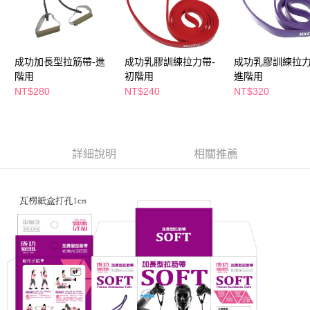
萊爾富取貨付款
※ 請注意：結帳手續完成當下不需立刻繳費，但若您需要取消訂單，請聯絡
每筆NT$65，滿NT$490(含以上)免運費
購買商品的店家。未經商家同意取消之訂單仍視為有效，需透過AFTEE先享
後付繳納相關費用。
付款後萊爾富取貨
※ 交易是否成功請以「AFTEE先享後付 」之結帳頁面顯示為準，若有關於
是否繳費成功／繳費後需取消欲退款等相關疑問，請聯繫「AFTEE先享後付
成功加長型拉筋帶-進
成功乳膠訓練拉力帶-
成功乳膠訓練拉力
每筆NT$65，滿NT$490(含以上)免運費
客戶支援中心」
https://netprotections.freshdesk.com/support/home
階用
初階用
進階用
7-11取貨付款
NT$280
NT$240
NT$320
【注意事項】
１．透過由恩沛科技股份有限公司提供之「AFTEE先享後付」服務完成之交
每筆NT$65，滿NT$490(含以上)免運費
易，需依本服務之必要範圍內提供個人資料，並將交易相關給付款項請求債
權轉讓予恩沛科技股份有限公司。
付款後7-11取貨
２．關於個人資料處理事宜，請瀏覽以下網址：
每筆NT$65，滿NT$490(含以上)免運費
詳細說明
相關推薦
https://aftee.tw/terms/#terms3
３．未成年的使用者請事先徵得法定代理人或監護人之同意方可使用
宅配(本島)
「AFTEE先享後付」，若未經同意申辦者引起之損失，本公司不負相關責
任。
每筆NT$100，滿NT$790(含以上)免運費
４．使用「AFTEE先享後付」時，將依據個別帳號之用戶狀況，依本公司即
時審查核予不同之上限額度；若仍有額度不足之情形，本公司將視審查結果
付款後寶雅門市自取(由倉庫統一出貨)
請求用戶進行身份認證。
每筆NT$80，滿NT$290(含以上)免運費
５．嚴禁一人註冊多個帳號或使用他人資訊註冊。若發現惡意使用之情形，
恩沛科技股份有限公司將有權停止該用戶之使用額度並採取法律行動。