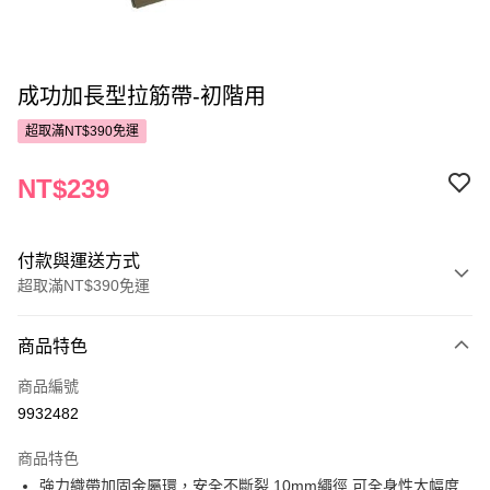
成功加長型拉筋帶-初階用
超取滿NT$390免運
NT$239
付款與運送方式
超取滿NT$390免運
付款方式
商品特色
POYA支付
商品編號
信用卡一次付款
9932482
超商取貨付款
商品特色
LINE Pay
強力織帶加固金屬環，安全不斷裂 10mm繩徑 可全身性大幅度