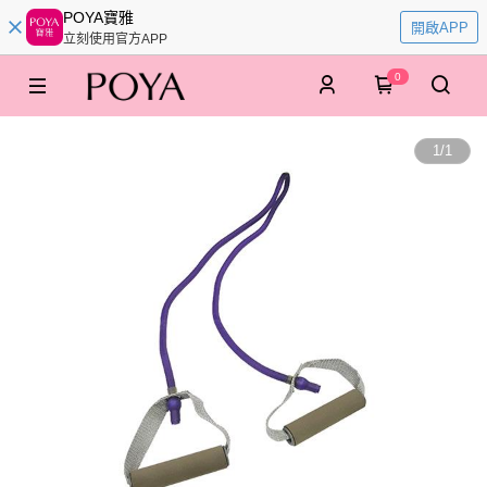
POYA寶雅
開啟APP
立刻使用官方APP
0
1
/
1