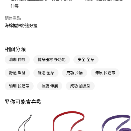
伸展
Apple Pay
銷售重點
街口支付
海棉握把舒適好握
悠遊付
Google Pay
相關分類
AFTEE先享後付
相關說明
瑜珈 伸展
健身器材 多功能
安全 全身
【關於「AFTEE先享後付」】
即享券
AFTEE先享後付是「在收到商品之後才付款」的支付方式。 讓您購物簡單
舒適 塑身
舒適 全身
成功 拉筋
伸展 拉筋帶
便利好安心！
１．簡單：不需註冊會員、不需綁卡、不需儲值。
運送方式
瑜珈 拉筋帶
拉筋 伸展
成功 加長型
２．便利：只要手機號碼，簡訊認證，即可結帳。
３．安心：先確認商品／服務後，再付款。
全家取貨付款
每筆NT$65，滿NT$390(含以上)免運費
🔻你可能會喜歡
【「AFTEE先享後付」結帳流程】
１．於結帳方式選擇「AFTEE先享後付」後，將跳轉至「AFTEE先享後付」
付款後全家取貨
結帳頁面，進行簡訊認證並確認金額後，即可完成結帳。
２．訂單成立數日內，您將收到繳費通知簡訊。
每筆NT$65，滿NT$390(含以上)免運費
３．收到繳費通知簡訊後14天內，點擊此簡訊中的連結，可透過四大超商／
ATM／網路銀行／等多元方式進行付款，方視為交易完成。