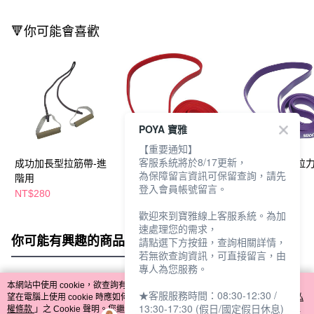
🔻你可能會喜歡
POYA 寶雅
【重要通知】
客服系統將於8/17更新，
成功加長型拉筋帶-進
成功乳膠訓練拉力帶-
成功乳膠訓練拉力
為保障留言資訊可保留查詢，請先
階用
初階用
進階用
登入會員帳號留言。
NT$280
NT$240
NT$320
歡迎來到寶雅線上客服系統。為加
速處理您的需求，
你可能有興趣的商品
全站排行
請點選下方按鈕，查詢相關詳情，
若無欲查詢資訊，可直接留言，由
專人為您服務。
本網站中使用 cookie，欲查詢有關本網站使用 cookie 方式之詳情，及若您不希
★客服服務時間：08:30-12:30 /
熱門標籤
望在電腦上使用 cookie 時應如何變更電腦的 cookie 設定，請參閱本網站「
隱私
13:30-17:30 (假日/國定假日休息)
權條款
」之 Cookie 聲明。您繼續使用本網站即表示您同意本公司得按本網站使