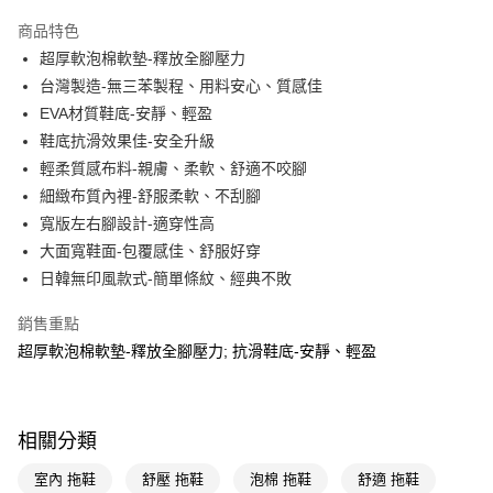
超商取貨付款
商品特色
LINE Pay
超厚軟泡棉軟墊-釋放全腳壓力
台灣製造-無三苯製程、用料安心、質感佳
Apple Pay
EVA材質鞋底-安靜、輕盈
街口支付
鞋底抗滑效果佳-安全升級
輕柔質感布料-親膚、柔軟、舒適不咬腳
悠遊付
細緻布質內裡-舒服柔軟、不刮腳
Google Pay
寬版左右腳設計-適穿性高
大面寬鞋面-包覆感佳、舒服好穿
AFTEE先享後付
日韓無印風款式-簡單條紋、經典不敗
相關說明
【關於「AFTEE先享後付」】
銷售重點
即享券
AFTEE先享後付是「在收到商品之後才付款」的支付方式。 讓您購物簡單
便利好安心！
超厚軟泡棉軟墊-釋放全腳壓力; 抗滑鞋底-安靜、輕盈
１．簡單：不需註冊會員、不需綁卡、不需儲值。
運送方式
２．便利：只要手機號碼，簡訊認證，即可結帳。
３．安心：先確認商品／服務後，再付款。
全家取貨付款
相關分類
每筆NT$65，滿NT$490(含以上)免運費
【「AFTEE先享後付」結帳流程】
１．於結帳方式選擇「AFTEE先享後付」後，將跳轉至「AFTEE先享後付」
室內 拖鞋
舒壓 拖鞋
泡棉 拖鞋
舒適 拖鞋
付款後全家取貨
結帳頁面，進行簡訊認證並確認金額後，即可完成結帳。