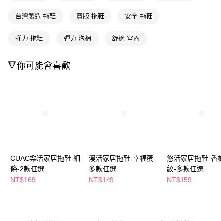
２．訂單成立數日內，您將收到繳費通知簡訊。
每筆NT$65，滿NT$490(含以上)免運費
３．收到繳費通知簡訊後14天內，點擊此簡訊中的連結，可透過四大超商／
台灣製造 拖鞋
寬版 拖鞋
安全 拖鞋
ATM／網路銀行／等多元方式進行付款，方視為交易完成。
萊爾富取貨付款
※ 請注意：結帳手續完成當下不需立刻繳費，但若您需要取消訂單，請聯絡
彈力 拖鞋
彈力 泡棉
舒適 室內
每筆NT$65，滿NT$490(含以上)免運費
購買商品的店家。未經商家同意取消之訂單仍視為有效，需透過AFTEE先享
後付繳納相關費用。
付款後萊爾富取貨
※ 交易是否成功請以「AFTEE先享後付 」之結帳頁面顯示為準，若有關於
🔻你可能會喜歡
是否繳費成功／繳費後需取消欲退款等相關疑問，請聯繫「AFTEE先享後付
每筆NT$65，滿NT$490(含以上)免運費
客戶支援中心」
https://netprotections.freshdesk.com/support/home
7-11取貨付款
【注意事項】
１．透過由恩沛科技股份有限公司提供之「AFTEE先享後付」服務完成之交
每筆NT$65，滿NT$490(含以上)免運費
易，需依本服務之必要範圍內提供個人資料，並將交易相關給付款項請求債
權轉讓予恩沛科技股份有限公司。
付款後7-11取貨
２．關於個人資料處理事宜，請瀏覽以下網址：
每筆NT$65，滿NT$490(含以上)免運費
https://aftee.tw/terms/#terms3
３．未成年的使用者請事先徵得法定代理人或監護人之同意方可使用
宅配(本島)
「AFTEE先享後付」，若未經同意申辦者引起之損失，本公司不負相關責
CUAC樂活家居拖鞋-細
漫活家居拖鞋-幸福蛋-
悠活家居拖鞋-香
任。
每筆NT$100，滿NT$790(含以上)免運費
條-2款任選
多款任選
紋-多款任選
４．使用「AFTEE先享後付」時，將依據個別帳號之用戶狀況，依本公司即
NT$169
NT$149
NT$159
時審查核予不同之上限額度；若仍有額度不足之情形，本公司將視審查結果
付款後寶雅門市自取(由倉庫統一出貨)
請求用戶進行身份認證。
每筆NT$80，滿NT$290(含以上)免運費
５．嚴禁一人註冊多個帳號或使用他人資訊註冊。若發現惡意使用之情形，
恩沛科技股份有限公司將有權停止該用戶之使用額度並採取法律行動。