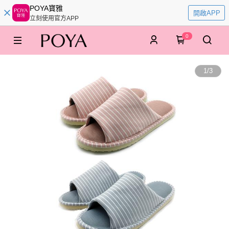
POYA寶雅
開啟APP
立刻使用官方APP
0
1
/
3