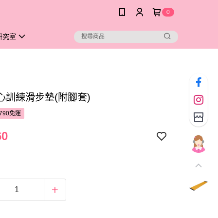
0
研究室
心訓練滑步墊(附腳套)
790免運
60