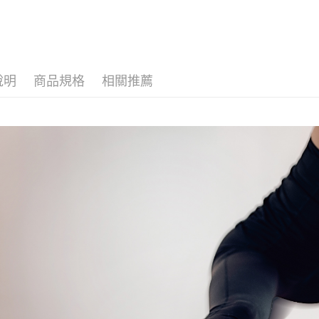
３．未成
「AFTE
任。
４．使用「
即時審查
結果請求
說明
商品規格
相關推薦
５．嚴禁
形，恩沛
動。