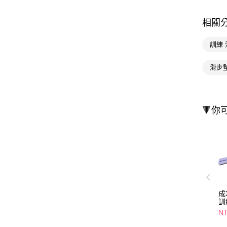
相關
訓練
滑步
🔻你
成
訓
NT