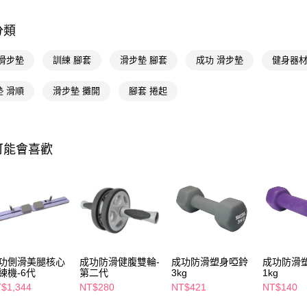
即享券
AFTEE
便利好安
１．簡單
分類
２．便利
運送方式
３．安心
 滑步墊
訓練 腳套
滑步墊 腳套
成功 滑步墊
健身器材
宅配(本島)
【「AFT
每筆NT$1
１．於結帳
墊 滑順
滑步墊 攤開
腳套 捲起
付」結帳
２．訂單
３．收到繳
／ATM／
可能會喜歡
※ 請注意
絡購買商品
先享後付
※ 交易是
是否繳費成
付客戶支
【注意事
１．透過由
功側滑美腿核心
成功防滑健腹雙輪-
成功防滑塑身啞鈴
成功防滑
交易，需
練機-6代
第二代
3kg
1kg
求債權轉
$1,344
NT$280
NT$421
NT$140
２．關於
https://aft