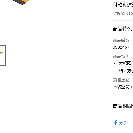
付款與運
宅配滿NT$
付款方式
商品特色
POYA支付
商品編號
9932467
信用卡一
商品特色
LINE Pay
大幅降
納，方
Apple Pay
銷售重點
街口支付
不佔空間
悠遊付
Google Pa
商品相關分
AFTEE先
運動周邊
分享
相關說明
【關於「A