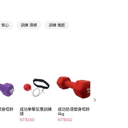
先享後付是「在收到商品之後才付款」的支付方式。 讓您購物簡單
心！
：不需註冊會員、不需綁卡、不需儲值。
：只要手機號碼，簡訊認證，即可結帳。
：先確認商品／服務後，再付款。
 核心
訓練 滑順
訓練 捲起
EE先享後付」結帳流程】
00，滿NT$790(含以上)免運費
方式選擇「AFTEE先享後付」後，將跳轉至「AFTEE先享後
頁面，進行簡訊認證並確認金額後，即可完成結帳。
成立數日內，您將收到繳費通知簡訊。
費通知簡訊後14天內，點擊此簡訊中的連結，可透過四大超商
網路銀行／等多元方式進行付款，方視為交易完成。
：結帳手續完成當下不需立刻繳費，但若您需要取消訂單，請聯
的店家。未經商家同意取消之訂單仍視為有效，需透過AFTEE
繳納相關費用。
否成功請以「AFTEE先享後付 」之結帳頁面顯示為準，若有關於
功／繳費後需取消欲退款等相關疑問，請聯繫「AFTEE先享後
援中心」
https://netprotections.freshdesk.com/support/home
項】
恩沛科技股份有限公司提供之「AFTEE先享後付」服務完成之
塑身啞鈴
成功拳擊反應訓練
成功防滑塑身啞鈴
成功防滑塑身啞鈴
依本服務之必要範圍內提供個人資料，並將交易相關給付款項請
球
4kg
2kg
讓予恩沛科技股份有限公司。
NT$160
NT$562
NT$281
個人資料處理事宜，請瀏覽以下網址：
ee.tw/terms/#terms3