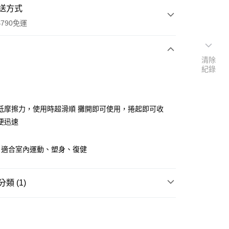
送方式
790免運
清除
紀錄
次付款
低摩擦力，使用時超滑順 攤開即可使用，捲起即可收
便迅速
，適合室內運動、塑身、復健
y
類 (1)
享後付
健身用品
FTEE先享後付」】