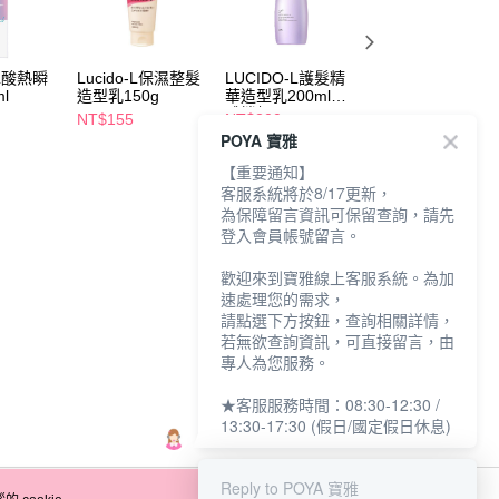
-L酸熱瞬
Lucido-L保濕整髮
LUCIDO-L護髮精
LUCIDO-L酸熱瞬
l
造型乳150g
華造型乳200ml立
活髮膜200g
體捲翹
NT$155
NT$200
NT$420
POYA 寶雅
【重要通知】
客服系統將於8/17更新，
為保障留言資訊可保留查詢，請先
登入會員帳號留言。
歡迎來到寶雅線上客服系統。為加
速處理您的需求，
請點選下方按鈕，查詢相關詳情，
若無欲查詢資訊，可直接留言，由
專人為您服務。
★客服服務時間：08:30-12:30 /
13:30-17:30 (假日/國定假日休息)
Reply to POYA 寶雅