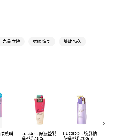
享後付
FTEE先享後付」】
先享後付是「在收到商品之後才付款」的支付方式。 讓您購物簡單
心！
：不需註冊會員、不需綁卡、不需儲值。
：只要手機號碼，簡訊認證，即可結帳。
光澤 立體
柔順 造型
雙效 持久
：先確認商品／服務後，再付款。
付款
EE先享後付」結帳流程】
5，滿NT$390(含以上)免運費
方式選擇「AFTEE先享後付」後，將跳轉至「AFTEE先享後
頁面，進行簡訊認證並確認金額後，即可完成結帳。
家取貨
成立數日內，您將收到繳費通知簡訊。
費通知簡訊後14天內，點擊此簡訊中的連結，可透過四大超商
5，滿NT$390(含以上)免運費
網路銀行／等多元方式進行付款，方視為交易完成。
：結帳手續完成當下不需立刻繳費，但若您需要取消訂單，請聯
貨付款
的店家。未經商家同意取消之訂單仍視為有效，需透過AFTEE
繳納相關費用。
5，滿NT$490(含以上)免運費
否成功請以「AFTEE先享後付 」之結帳頁面顯示為準，若有關於
功／繳費後需取消欲退款等相關疑問，請聯繫「AFTEE先享後
爾富取貨
援中心」
https://netprotections.freshdesk.com/support/home
5，滿NT$490(含以上)免運費
項】
付款
恩沛科技股份有限公司提供之「AFTEE先享後付」服務完成之
-L酸熱瞬
Lucido-L保濕整髮
LUCIDO-L護髮精
LUCIDO-L酸熱瞬
依本服務之必要範圍內提供個人資料，並將交易相關給付款項請
l
造型乳150g
華造型乳200ml立
活髮膜200g
5，滿NT$490(含以上)免運費