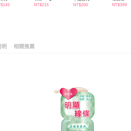
求債權轉
軟澎捲
$145
NT$215
NT$200
NT$399
２．關於
付款後7-1
https://aft
每筆NT$6
３．未成
「AFTE
宅配(本島)
任。
４．使用「
每筆NT$1
即時審查
結果請求
說明
相關推薦
付款後寶雅
５．嚴禁
每筆NT$8
形，恩沛
動。