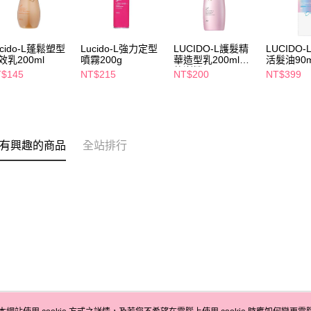
ucido-L蓬鬆塑型
Lucido-L強力定型
LUCIDO-L護髮精
LUCIDO
效乳200ml
噴霧200g
華造型乳200ml鬆
活髮油90m
軟澎捲
$145
NT$215
NT$200
NT$399
有興趣的商品
全站排行