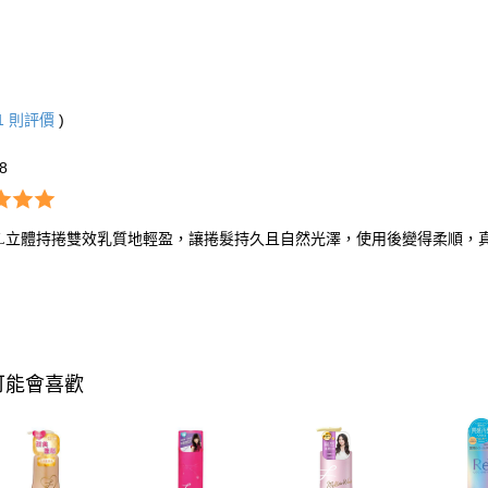
1
則評價
)
*8
ido-L立體持捲雙效乳質地輕盈，讓捲髮持久且自然光澤，使用後變得柔順
可能會喜歡