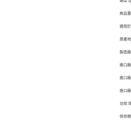
類型:
商品重量
適用於
原產地
製造廠
進口廠
進口廠
進口廠商
功效:
保存期