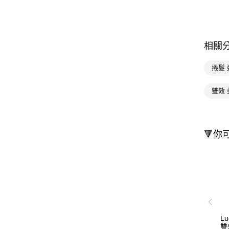
相關
捲髮 
雙效 
🔻你
L
雙