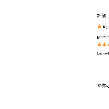
評價
5
(
b*******
Luc
🔻你