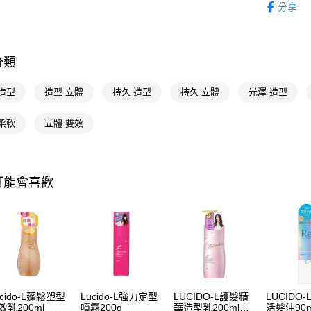
AFTEE先
分享
相關說明
【關於「A
即享券
AFTEE
便利好安
分類
１．簡單
２．便利
運送方式
造型
造型 立體
持久 造型
持久 立體
光澤 造型
３．安心
全家取貨
【「AFT
柔軟
立體 雙效
每筆NT$6
１．於結帳
付」結帳
付款後全
２．訂單
３．收到繳
每筆NT$6
可能會喜歡
／ATM／
※ 請注意
萊爾富取
絡購買商品
先享後付
每筆NT$6
※ 交易是
是否繳費成
付款後萊
付客戶支
每筆NT$6
【注意事
7-11取貨
１．透過由
ucido-L蓬鬆塑型
Lucido-L強力定型
LUCIDO-L護髮精
LUCIDO
交易，需
效乳200ml
噴霧200g
華造型乳200ml鬆
活髮油90m
每筆NT$6