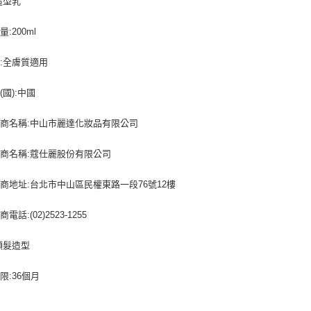
造型乳
:200ml
:全膚質適用
(國):中國
商名稱:中山市麗達化妝品有限公司
商名稱:蔻仕麗股份有限公司
商地址:台北市中山區民權東路一段76號12樓
電話:(02)2523-1255
頭髮造型
限:36個月