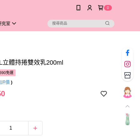
0
研究室
o-L立體持捲雙效乳200ml
390免運
則評價
)
50