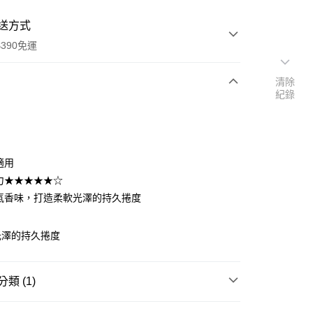
送方式
390免運
清除
紀錄
次付款
付款
適用
型力★★★★★☆
人氣香味，打造柔軟光澤的持久捲度
光澤的持久捲度
類 (1)
y
美髮造型
髮雕/髮蠟/髮泥/髮膠