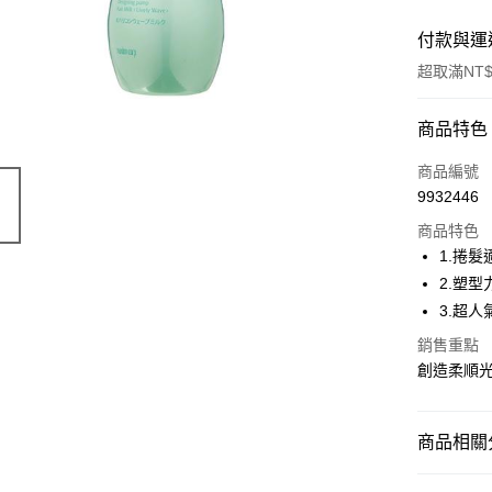
付款與運
超取滿NT$
付款方式
商品特色
POYA支付
商品編號
9932446
信用卡一
商品特色
超商取貨
1.捲髮
2.塑
LINE Pay
3.超
Apple Pay
銷售重點
創造柔順
街口支付
悠遊付
商品相關分
Google Pa
染髮造型