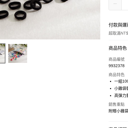
付款與運
超取滿NT$
付款方式
商品特色
POYA支付
商品編號
9932378
信用卡一
商品特色
超商取貨
一組10
小雞袋
LINE Pay
高彈力
Apple Pay
銷售重點
附贈小雞
街口支付
悠遊付