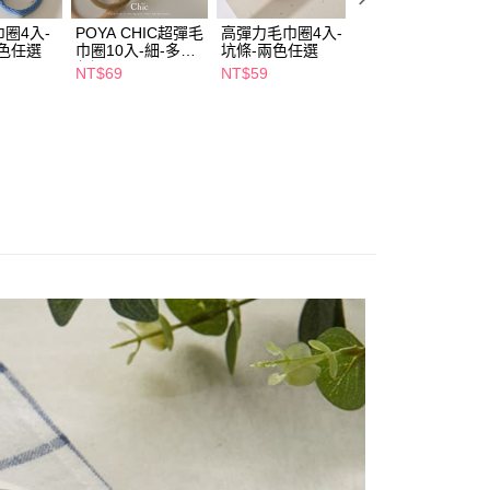
項】
付款
恩沛科技股份有限公司提供之「AFTEE先享後付」服務完成之
圈4入-
POYA CHIC超彈毛
高彈力毛巾圈4入-
美樂蒂造型毛巾-
依本服務之必要範圍內提供個人資料，並將交易相關給付款項請
色任選
巾圈10入-細-多款
坑條-兩色任選
款任選
5，滿NT$490(含以上)免運費
讓予恩沛科技股份有限公司。
任選
NT$69
NT$59
NT$129
個人資料處理事宜，請瀏覽以下網址：
1取貨
ee.tw/terms/#terms3
5，滿NT$490(含以上)免運費
年的使用者請事先徵得法定代理人或監護人之同意方可使用
E先享後付」，若未經同意申辦者引起之損失，本公司不負相關責
AFTEE先享後付」時，將依據個別帳號之用戶狀況，依本公司
00，滿NT$790(含以上)免運費
核予不同之上限額度；若仍有額度不足之情形，本公司將視審查
用戶進行身份認證。
門市自取(由倉庫統一出貨)
一人註冊多個帳號或使用他人資訊註冊。若發現惡意使用之情
0，滿NT$290(含以上)免運費
科技股份有限公司將有權停止該用戶之使用額度並採取法律行