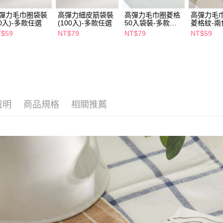
【注意事
7-11取貨
１．透過由
彈力毛巾圈袋裝
高彈力細皮筋袋裝
高彈力毛巾圈菱格
高彈力毛巾
交易，需
20入)-多款任選
(100入)-多款任選
50入袋裝-多款任
菱格紋-兩
每筆NT$6
求債權轉
選
T$59
NT$79
NT$79
NT$59
２．關於
付款後7-1
https://aft
每筆NT$6
３．未成
「AFTE
宅配(本島)
任。
４．使用「
每筆NT$1
即時審查
結果請求
說明
商品規格
相關推薦
付款後寶雅
５．嚴禁
每筆NT$8
形，恩沛
動。