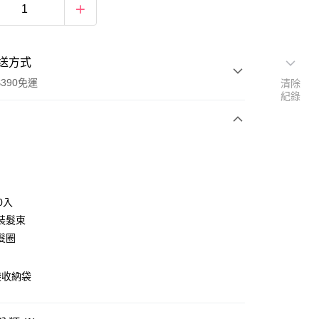
送方式
390免運
清除
紀錄
次付款
付款
0入
裝髮束
髮圈
袋收納袋