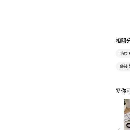
相關
毛巾 
袋裝 
🔻你