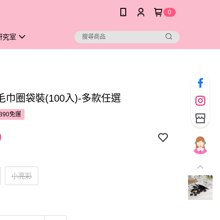
0
研究室
巾圈袋裝(100入)-多款任選
390免運
9
小亮彩