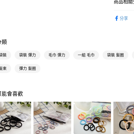
商品相關分
Google Pa
流行髮飾
AFTEE先
分享
相關說明
【關於「A
即享券
AFTEE
便利好安
分類
１．簡單
２．便利
運送方式
袋裝
袋裝 彈力
毛巾 彈力
一組 毛巾
袋裝 髮圈
３．安心
全家取貨
【「AFT
髮束
彈力 髮圈
每筆NT$6
１．於結帳
付」結帳
付款後全
２．訂單
３．收到繳
每筆NT$6
可能會喜歡
／ATM／
※ 請注意
萊爾富取
絡購買商品
先享後付
每筆NT$6
※ 交易是
是否繳費成
付款後萊
付客戶支
每筆NT$6