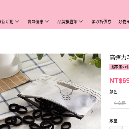
最新活動
會員優惠
品牌旗艦館
領取折價券
好物
高彈力毛
超取滿NT$
NT$6
顏色
小全黑
數量