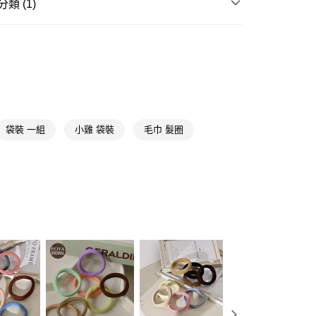
類 (1)
y
髮束/髮圈
電話線/毛巾圈/橡皮筋
享後付
FTEE先享後付」】
先享後付是「在收到商品之後才付款」的支付方式。 讓您購物簡單
心！
：不需註冊會員、不需綁卡、不需儲值。
：只要手機號碼，簡訊認證，即可結帳。
袋裝 一組
小雞 袋裝
毛巾 髮圈
：先確認商品／服務後，再付款。
付款
EE先享後付」結帳流程】
5，滿NT$390(含以上)免運費
方式選擇「AFTEE先享後付」後，將跳轉至「AFTEE先享後
頁面，進行簡訊認證並確認金額後，即可完成結帳。
家取貨
成立數日內，您將收到繳費通知簡訊。
費通知簡訊後14天內，點擊此簡訊中的連結，可透過四大超商
5，滿NT$390(含以上)免運費
網路銀行／等多元方式進行付款，方視為交易完成。
：結帳手續完成當下不需立刻繳費，但若您需要取消訂單，請聯
貨付款
的店家。未經商家同意取消之訂單仍視為有效，需透過AFTEE
繳納相關費用。
5，滿NT$490(含以上)免運費
否成功請以「AFTEE先享後付 」之結帳頁面顯示為準，若有關於
功／繳費後需取消欲退款等相關疑問，請聯繫「AFTEE先享後
爾富取貨
援中心」
https://netprotections.freshdesk.com/support/home
5，滿NT$490(含以上)免運費