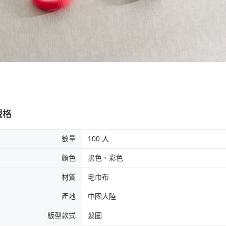
規格
數量
100 入
顏色
黑色、彩色
材質
毛巾布
產地
中國大陸
版型款式
髮圈