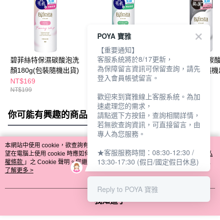
POYA 寶雅
【重要通知】
客服系統將於8/17更新，
碧菲絲特保濕碳酸泡洗
碧菲絲特抗痘碳酸泡洗
碧菲絲特極淨碳
為保障留言資訊可保留查詢，請先
顏180g(包裝隨機出貨)
顏180g(包裝隨機出貨)
顏180g(包裝隨機
登入會員帳號留言。
NT$169
NT$169
NT$169
NT$199
NT$199
NT$199
歡迎來到寶雅線上客服系統。為加
速處理您的需求，
你可能有興趣的商品
全站排行
請點選下方按鈕，查詢相關詳情，
若無欲查詢資訊，可直接留言，由
專人為您服務。
本網站中使用 cookie，欲查詢有關本網站使用 cookie 方式之詳情，及若您不希
★客服服務時間：08:30-12:30 /
熱門標籤
望在電腦上使用 cookie 時應如何變更電腦的 cookie 設定，請參閱本網站「
隱私
13:30-17:30 (假日/國定假日休息)
權條款
」之 Cookie 聲明。您繼續使用本網站即表示您同意本公司得按本網站使
用條款之 Cookie 聲明使用 cookie。
了解更多 >
Reply to POYA 寶雅
我知道了