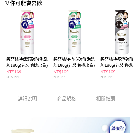
每筆NT$65，滿NT$390(含以上)免運費
🔻你可能會喜歡
３．收到繳費通知簡訊後14天內，點擊此簡訊中的連結，可透過四大超商／
ATM／網路銀行／等多元方式進行付款，方視為交易完成。
萊爾富取貨付款
※ 請注意：結帳手續完成當下不需立刻繳費，但若您需要取消訂單，請聯絡
每筆NT$65，滿NT$490(含以上)免運費
購買商品的店家。未經商家同意取消之訂單仍視為有效，需透過AFTEE先享
後付繳納相關費用。
付款後萊爾富取貨
※ 交易是否成功請以「AFTEE先享後付 」之結帳頁面顯示為準，若有關於
是否繳費成功／繳費後需取消欲退款等相關疑問，請聯繫「AFTEE先享後付
每筆NT$65，滿NT$490(含以上)免運費
客戶支援中心」
https://netprotections.freshdesk.com/support/home
7-11取貨付款
【注意事項】
１．透過由恩沛科技股份有限公司提供之「AFTEE先享後付」服務完成之交
每筆NT$65，滿NT$490(含以上)免運費
碧菲絲特保濕碳酸泡洗
碧菲絲特抗痘碳酸泡洗
碧菲絲特極淨碳
易，需依本服務之必要範圍內提供個人資料，並將交易相關給付款項請求債
顏180g(包裝隨機出貨)
顏180g(包裝隨機出貨)
顏180g(包裝隨機
權轉讓予恩沛科技股份有限公司。
付款後7-11取貨
NT$169
NT$169
NT$169
２．關於個人資料處理事宜，請瀏覽以下網址：
每筆NT$65，滿NT$490(含以上)免運費
NT$199
NT$199
NT$199
https://aftee.tw/terms/#terms3
３．未成年的使用者請事先徵得法定代理人或監護人之同意方可使用
宅配(本島)
「AFTEE先享後付」，若未經同意申辦者引起之損失，本公司不負相關責
任。
每筆NT$100，滿NT$790(含以上)免運費
詳細說明
商品規格
相關推薦
４．使用「AFTEE先享後付」時，將依據個別帳號之用戶狀況，依本公司即
時審查核予不同之上限額度；若仍有額度不足之情形，本公司將視審查結果
付款後寶雅門市自取(由倉庫統一出貨)
請求用戶進行身份認證。
每筆NT$80，滿NT$290(含以上)免運費
５．嚴禁一人註冊多個帳號或使用他人資訊註冊。若發現惡意使用之情形，
恩沛科技股份有限公司將有權停止該用戶之使用額度並採取法律行動。