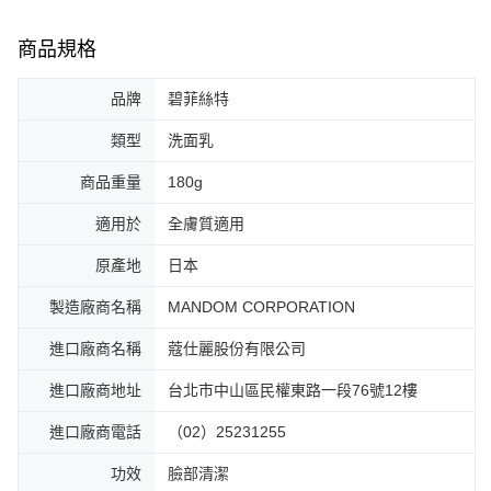
商品規格
品牌
碧菲絲特
類型
洗面乳
商品重量
180g
適用於
全膚質適用
原產地
日本
製造廠商名稱
MANDOM CORPORATION
進口廠商名稱
蔻仕麗股份有限公司
進口廠商地址
台北市中山區民權東路一段76號12樓
進口廠商電話
（02）25231255
功效
臉部清潔