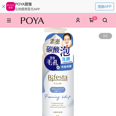
POYA寶雅
開啟APP
立刻使用官方APP
0
1
/
1