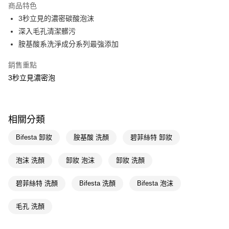
商品特色
LINE Pay
3秒立見的濃密碳酸泡沫
深入毛孔清潔髒污
Apple Pay
胺基酸系洗淨成分系列最強添加
街口支付
銷售重點
悠遊付
3秒立見濃密泡
Google Pay
AFTEE先享後付
相關分類
相關說明
【關於「AFTEE先享後付」】
Bifesta 卸妝
胺基酸 洗顏
碧菲絲特 卸妝
即享券
AFTEE先享後付是「在收到商品之後才付款」的支付方式。 讓您購物簡單
便利好安心！
泡沫 洗顏
卸妝 泡沫
卸妝 洗顏
１．簡單：不需註冊會員、不需綁卡、不需儲值。
運送方式
２．便利：只要手機號碼，簡訊認證，即可結帳。
３．安心：先確認商品／服務後，再付款。
碧菲絲特 洗顏
Bifesta 洗顏
Bifesta 泡沫
全家取貨付款
每筆NT$65，滿NT$390(含以上)免運費
【「AFTEE先享後付」結帳流程】
毛孔 洗顏
１．於結帳方式選擇「AFTEE先享後付」後，將跳轉至「AFTEE先享後付」
付款後全家取貨
結帳頁面，進行簡訊認證並確認金額後，即可完成結帳。
２．訂單成立數日內，您將收到繳費通知簡訊。