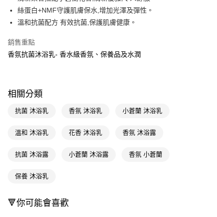
絲蛋白+NMF守護肌膚保水,增加光澤及彈性。
Apple Pay
溫和抗菌配方 有效抗菌,保護肌膚健康。
街口支付
銷售重點
悠遊付
香氛抗菌沐浴乳- 香水級香氛、保養品及水潤
Google Pay
AFTEE先享後付
相關分類
相關說明
【關於「AFTEE先享後付」】
抗菌 沐浴乳
香氛 沐浴乳
小蒼蘭 沐浴乳
即享券
AFTEE先享後付是「在收到商品之後才付款」的支付方式。 讓您購物簡單
便利好安心！
溫和 沐浴乳
花香 沐浴乳
香氛 沐浴露
１．簡單：不需註冊會員、不需綁卡、不需儲值。
運送方式
２．便利：只要手機號碼，簡訊認證，即可結帳。
３．安心：先確認商品／服務後，再付款。
抗菌 沐浴露
小蒼蘭 沐浴露
香氛 小蒼蘭
全家取貨付款
每筆NT$65，滿NT$390(含以上)免運費
【「AFTEE先享後付」結帳流程】
保養 沐浴乳
１．於結帳方式選擇「AFTEE先享後付」後，將跳轉至「AFTEE先享後付」
付款後全家取貨
結帳頁面，進行簡訊認證並確認金額後，即可完成結帳。
２．訂單成立數日內，您將收到繳費通知簡訊。
每筆NT$65，滿NT$390(含以上)免運費
🔻你可能會喜歡
３．收到繳費通知簡訊後14天內，點擊此簡訊中的連結，可透過四大超商／
ATM／網路銀行／等多元方式進行付款，方視為交易完成。