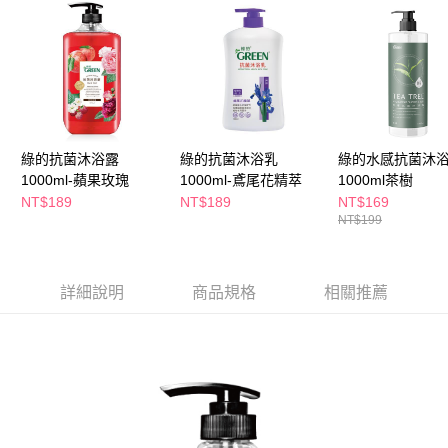
萊爾富取貨付款
※ 請注意：結帳手續完成當下不需立刻繳費，但若您需要取消訂單，請聯絡
每筆NT$65，滿NT$490(含以上)免運費
購買商品的店家。未經商家同意取消之訂單仍視為有效，需透過AFTEE先享
後付繳納相關費用。
付款後萊爾富取貨
※ 交易是否成功請以「AFTEE先享後付 」之結帳頁面顯示為準，若有關於
是否繳費成功／繳費後需取消欲退款等相關疑問，請聯繫「AFTEE先享後付
每筆NT$65，滿NT$490(含以上)免運費
客戶支援中心」
https://netprotections.freshdesk.com/support/home
7-11取貨付款
【注意事項】
１．透過由恩沛科技股份有限公司提供之「AFTEE先享後付」服務完成之交
每筆NT$65，滿NT$490(含以上)免運費
綠的抗菌沐浴露
綠的抗菌沐浴乳
綠的水感抗菌沐
易，需依本服務之必要範圍內提供個人資料，並將交易相關給付款項請求債
1000ml-蘋果玫瑰
1000ml-鳶尾花精萃
1000ml茶樹
權轉讓予恩沛科技股份有限公司。
付款後7-11取貨
NT$189
NT$189
NT$169
２．關於個人資料處理事宜，請瀏覽以下網址：
每筆NT$65，滿NT$490(含以上)免運費
NT$199
https://aftee.tw/terms/#terms3
３．未成年的使用者請事先徵得法定代理人或監護人之同意方可使用
宅配(本島)
「AFTEE先享後付」，若未經同意申辦者引起之損失，本公司不負相關責
任。
每筆NT$100，滿NT$790(含以上)免運費
詳細說明
商品規格
相關推薦
４．使用「AFTEE先享後付」時，將依據個別帳號之用戶狀況，依本公司即
時審查核予不同之上限額度；若仍有額度不足之情形，本公司將視審查結果
付款後寶雅門市自取(由倉庫統一出貨)
請求用戶進行身份認證。
每筆NT$80，滿NT$290(含以上)免運費
５．嚴禁一人註冊多個帳號或使用他人資訊註冊。若發現惡意使用之情形，
恩沛科技股份有限公司將有權停止該用戶之使用額度並採取法律行動。