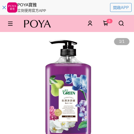
POYA寶雅
開啟APP
立刻使用官方APP
0
1
/
1