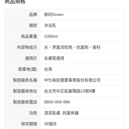
商品規格
品牌
綠的Green
類型
沐浴乳
商品重量
1000ml
內容物成分
水、界面活性劑、抗菌劑、香料
適用於
全膚質適用
原產地(國)
台灣
製造廠商名稱
中化裕民健康事業股份有限公司
製造廠商地址
台北市中正區襄陽路23號8樓
製造廠商電話
0800-009-996
功效
清潔肌膚, 抗菌保護
保存期限
36個月