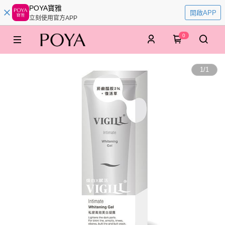
POYA寶雅
開啟APP
立刻使用官方APP
0
1
/
1