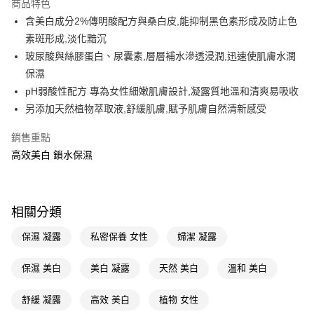
商品特色
LINE Pay
含美白成分2%傳明酸配方與桑白皮,能抑制黑色素形成及防止色
素斑形成,淡化黯沉
Apple Pay
玻尿酸與絲膠蛋白、尿囊素,層層補水滲透浸潤,迅速使肌膚水潤
街口支付
保濕
pH弱酸性配方 專為女性細嫩肌膚設計,凝露質地溫和清爽易吸收
悠遊付
另添加天然植物萃取液,舒緩肌膚,賦予肌膚自然清新感受
Google Pay
銷售重點
AFTEE先享後付
高效美白 鎖水保濕
相關說明
【關於「AFTEE先享後付」】
即享券
AFTEE先享後付是「在收到商品之後才付款」的支付方式。 讓您購物簡單
便利好安心！
相關分類
１．簡單：不需註冊會員、不需綁卡、不需儲值。
運送方式
２．便利：只要手機號碼，簡訊認證，即可結帳。
保濕 凝露
私密保養 女性
婦潔 凝露
３．安心：先確認商品／服務後，再付款。
全家取貨付款
每筆NT$65，滿NT$390(含以上)免運費
保濕 美白
美白 凝露
天然 美白
溫和 美白
【「AFTEE先享後付」結帳流程】
１．於結帳方式選擇「AFTEE先享後付」後，將跳轉至「AFTEE先享後付」
付款後全家取貨
結帳頁面，進行簡訊認證並確認金額後，即可完成結帳。
舒緩 凝露
高效 美白
植物 女性
２．訂單成立數日內，您將收到繳費通知簡訊。
每筆NT$65，滿NT$390(含以上)免運費