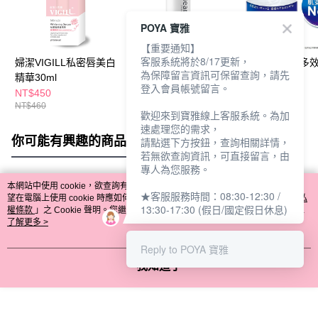
POYA 寶雅
【重要通知】
客服系統將於8/17更新，
婦潔VIGILL私密唇美白
花美水outclear私密美
肌研極潤完美多
為保障留言資訊可保留查詢，請先
精華30ml
白洗潔慕斯100g
凝露100g
登入會員帳號留言。
NT$450
NT$495
NT$499
NT$460
NT$550
NT$650
歡迎來到寶雅線上客服系統。為加
速處理您的需求，
你可能有興趣的商品
全站排行
請點選下方按鈕，查詢相關詳情，
若無欲查詢資訊，可直接留言，由
專人為您服務。
本網站中使用 cookie，欲查詢有關本網站使用 cookie 方式之詳情，及若您不希
★客服服務時間：08:30-12:30 /
熱門標籤
望在電腦上使用 cookie 時應如何變更電腦的 cookie 設定，請參閱本網站「
隱私
13:30-17:30 (假日/國定假日休息)
權條款
」之 Cookie 聲明。您繼續使用本網站即表示您同意本公司得按本網站使
用條款之 Cookie 聲明使用 cookie。
了解更多 >
Reply to POYA 寶雅
我知道了