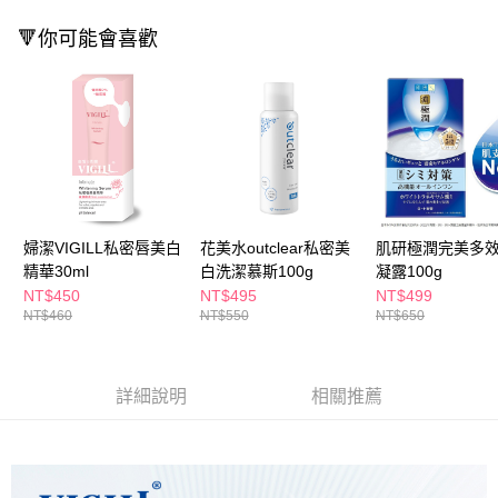
３．收到繳費通知簡訊後14天內，點擊此簡訊中的連結，可透過四大超商／
ATM／網路銀行／等多元方式進行付款，方視為交易完成。
🔻你可能會喜歡
萊爾富取貨付款
※ 請注意：結帳手續完成當下不需立刻繳費，但若您需要取消訂單，請聯絡
每筆NT$65，滿NT$490(含以上)免運費
購買商品的店家。未經商家同意取消之訂單仍視為有效，需透過AFTEE先享
後付繳納相關費用。
付款後萊爾富取貨
※ 交易是否成功請以「AFTEE先享後付 」之結帳頁面顯示為準，若有關於
是否繳費成功／繳費後需取消欲退款等相關疑問，請聯繫「AFTEE先享後付
每筆NT$65，滿NT$490(含以上)免運費
客戶支援中心」
https://netprotections.freshdesk.com/support/home
7-11取貨付款
【注意事項】
１．透過由恩沛科技股份有限公司提供之「AFTEE先享後付」服務完成之交
每筆NT$65，滿NT$490(含以上)免運費
易，需依本服務之必要範圍內提供個人資料，並將交易相關給付款項請求債
婦潔VIGILL私密唇美白
花美水outclear私密美
肌研極潤完美多
權轉讓予恩沛科技股份有限公司。
付款後7-11取貨
２．關於個人資料處理事宜，請瀏覽以下網址：
精華30ml
白洗潔慕斯100g
凝露100g
每筆NT$65，滿NT$490(含以上)免運費
https://aftee.tw/terms/#terms3
NT$450
NT$495
NT$499
３．未成年的使用者請事先徵得法定代理人或監護人之同意方可使用
NT$460
NT$550
NT$650
宅配(本島)
「AFTEE先享後付」，若未經同意申辦者引起之損失，本公司不負相關責
任。
每筆NT$100，滿NT$790(含以上)免運費
４．使用「AFTEE先享後付」時，將依據個別帳號之用戶狀況，依本公司即
時審查核予不同之上限額度；若仍有額度不足之情形，本公司將視審查結果
付款後寶雅門市自取(由倉庫統一出貨)
詳細說明
相關推薦
請求用戶進行身份認證。
每筆NT$80，滿NT$290(含以上)免運費
５．嚴禁一人註冊多個帳號或使用他人資訊註冊。若發現惡意使用之情形，
恩沛科技股份有限公司將有權停止該用戶之使用額度並採取法律行動。