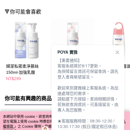
🔻你可能會喜歡
POYA 寶雅
【重要通知】
客服系統將於8/17更新，
婦潔私密柔淨慕絲
婦潔私密柔淨慕絲
婦潔私密沐浴露
為保障留言資訊可保留查詢，請先
150ml-加強乳酸
150ml-鼠尾草精油香
白 220ml
登入會員帳號留言。
NT$299
NT$239
NT$359
NT$299
NT$400
歡迎來到寶雅線上客服系統。為加
速處理您的需求，
你可能有興趣的商品
全站排行
請點選下方按鈕，查詢相關詳情，
若無欲查詢資訊，可直接留言，由
專人為您服務。
本網站中使用 cookie，欲查詢有關本網站使用 cookie 方式之詳情，及若您不希
★客服服務時間：08:30-12:30 /
熱門標籤
望在電腦上使用 cookie 時應如何變更電腦的 cookie 設定，請參閱本網站「
隱私
13:30-17:30 (假日/國定假日休息)
權條款
」之 Cookie 聲明。您繼續使用本網站即表示您同意本公司得按本網站使