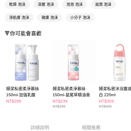
ATM／網路銀行／等多元方式進行付款，方視為交易完成。
萊爾富取貨付款
乾燥 泡沫
深層 泡沫
泡泡 泡沫
滋潤 泡沫
※ 請注意：結帳手續完成當下不需立刻繳費，但若您需要取消訂單，請聯絡
每筆NT$65，滿NT$490(含以上)免運費
購買商品的店家。未經商家同意取消之訂單仍視為有效，需透過AFTEE先享
後付繳納相關費用。
淨肌膚 泡沫
親膚 泡沫
小分子 泡沫
付款後萊爾富取貨
※ 交易是否成功請以「AFTEE先享後付 」之結帳頁面顯示為準，若有關於
是否繳費成功／繳費後需取消欲退款等相關疑問，請聯繫「AFTEE先享後付
每筆NT$65，滿NT$490(含以上)免運費
🔻你可能會喜歡
客戶支援中心」
https://netprotections.freshdesk.com/support/home
7-11取貨付款
【注意事項】
１．透過由恩沛科技股份有限公司提供之「AFTEE先享後付」服務完成之交
每筆NT$65，滿NT$490(含以上)免運費
易，需依本服務之必要範圍內提供個人資料，並將交易相關給付款項請求債
權轉讓予恩沛科技股份有限公司。
付款後7-11取貨
２．關於個人資料處理事宜，請瀏覽以下網址：
每筆NT$65，滿NT$490(含以上)免運費
https://aftee.tw/terms/#terms3
３．未成年的使用者請事先徵得法定代理人或監護人之同意方可使用
宅配(本島)
「AFTEE先享後付」，若未經同意申辦者引起之損失，本公司不負相關責
任。
每筆NT$100，滿NT$790(含以上)免運費
婦潔私密柔淨慕絲
婦潔私密柔淨慕絲
婦潔私密沐浴露
４．使用「AFTEE先享後付」時，將依據個別帳號之用戶狀況，依本公司即
150ml-加強乳酸
150ml-鼠尾草精油香
白 220ml
時審查核予不同之上限額度；若仍有額度不足之情形，本公司將視審查結果
付款後寶雅門市自取(由倉庫統一出貨)
NT$299
NT$239
NT$359
請求用戶進行身份認證。
每筆NT$80，滿NT$290(含以上)免運費
NT$299
NT$400
５．嚴禁一人註冊多個帳號或使用他人資訊註冊。若發現惡意使用之情形，
恩沛科技股份有限公司將有權停止該用戶之使用額度並採取法律行動。
詳細說明
相關推薦