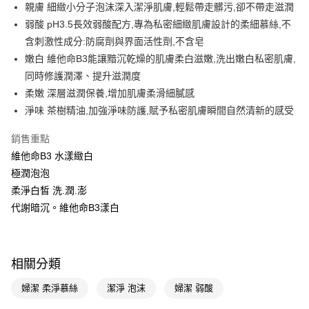
LINE Pay
親膚 細緻小分子泡沫深入潔淨肌膚,輕鬆帶走髒污,卻不帶走滋潤
弱酸 pH3.5長效弱酸配方,專為私密細緻肌膚設計的柔細慕絲,不
Apple Pay
含刺激性成分:防腐劑與界面活性劑,不含皂
街口支付
嫩白 維他命B3能讓黯沉乾燥的肌膚柔白滋嫩,洗出嫩白私密肌膚,
同時修護潤澤、提升滋潤度
悠遊付
柔嫩 深層滋潤保養,增加肌膚柔滑細膩感
Google Pay
淨味 茶樹精油,加強淨味防護,賦予私密肌膚瞬間自然清新的感受
AFTEE先享後付
銷售重點
相關說明
維他命B3 水漾緻白
【關於「AFTEE先享後付」】
極潤泡泡
即享券
AFTEE先享後付是「在收到商品之後才付款」的支付方式。 讓您購物簡單
便利好安心！
柔淨白皙 洗.潤.澎
１．簡單：不需註冊會員、不需綁卡、不需儲值。
代謝暗沉。維他命B3漾白
運送方式
２．便利：只要手機號碼，簡訊認證，即可結帳。
３．安心：先確認商品／服務後，再付款。
全家取貨付款
每筆NT$65，滿NT$390(含以上)免運費
【「AFTEE先享後付」結帳流程】
相關分類
１．於結帳方式選擇「AFTEE先享後付」後，將跳轉至「AFTEE先享後付」
付款後全家取貨
結帳頁面，進行簡訊認證並確認金額後，即可完成結帳。
２．訂單成立數日內，您將收到繳費通知簡訊。
婦潔 柔淨慕絲
潔淨 泡沫
婦潔 弱酸
每筆NT$65，滿NT$390(含以上)免運費
３．收到繳費通知簡訊後14天內，點擊此簡訊中的連結，可透過四大超商／