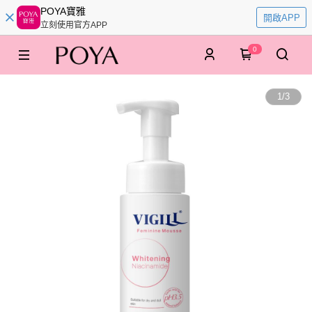
POYA寶雅
開啟APP
立刻使用官方APP
0
1
/
3