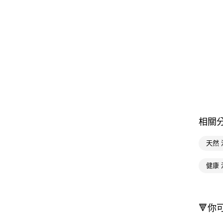
相關
天然 
健康 
🔻你