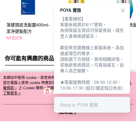
POYA 寶雅
【重要通知】
客服系統將於8/17更新，
落健頭皮洗髮露400ml-
50惠頭皮調理洗髮乳
50惠頭皮調理洗
為保障留言資訊可保留查詢，請先
潔淨健髮配方
400ml蓬潤型
400ml清爽型
登入會員帳號留言。
NT$379
NT$400
NT$400
歡迎來到寶雅線上客服系統。為加
速處理您的需求，
你可能有興趣的商品
全站排行
請點選下方按鈕，查詢相關詳情，
若無欲查詢資訊，可直接留言，由
專人為您服務。
本網站中使用 cookie，欲查詢有關本網站使用 cookie 方式之詳情，及若您不希
★客服服務時間：08:30-12:30 /
熱門標籤
望在電腦上使用 cookie 時應如何變更電腦的 cookie 設定，請參閱本網站「
隱私
13:30-17:30 (假日/國定假日休息)
權條款
」之 Cookie 聲明。您繼續使用本網站即表示您同意本公司得按本網站使
用條款之 Cookie 聲明使用 cookie。
了解更多 >
Reply to POYA 寶雅
我知道了