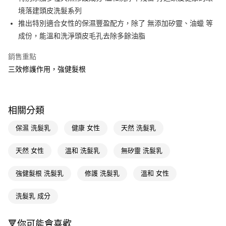
境落建頭皮洗髮系列
Apple Pay
推出特別適合女性的保濕豐盈配方，除了 無添加矽靈、油蠟 等
街口支付
成份，能溫和洗淨頭皮毛孔去除多餘油脂
悠遊付
銷售重點
三效修護作用，強健髮根
Google Pay
AFTEE先享後付
相關說明
相關分類
【關於「AFTEE先享後付」】
即享券
AFTEE先享後付是「在收到商品之後才付款」的支付方式。 讓您購物簡單
保濕 洗髮乳
健康 女性
天然 洗髮乳
便利好安心！
１．簡單：不需註冊會員、不需綁卡、不需儲值。
運送方式
２．便利：只要手機號碼，簡訊認證，即可結帳。
天然 女性
溫和 洗髮乳
無矽靈 洗髮乳
３．安心：先確認商品／服務後，再付款。
全家取貨付款
強健髮根 洗髮乳
修護 洗髮乳
溫和 女性
每筆NT$65，滿NT$390(含以上)免運費
【「AFTEE先享後付」結帳流程】
１．於結帳方式選擇「AFTEE先享後付」後，將跳轉至「AFTEE先享後付」
付款後全家取貨
結帳頁面，進行簡訊認證並確認金額後，即可完成結帳。
洗髮乳 成分
２．訂單成立數日內，您將收到繳費通知簡訊。
每筆NT$65，滿NT$390(含以上)免運費
３．收到繳費通知簡訊後14天內，點擊此簡訊中的連結，可透過四大超商／
ATM／網路銀行／等多元方式進行付款，方視為交易完成。
🔻你可能會喜歡