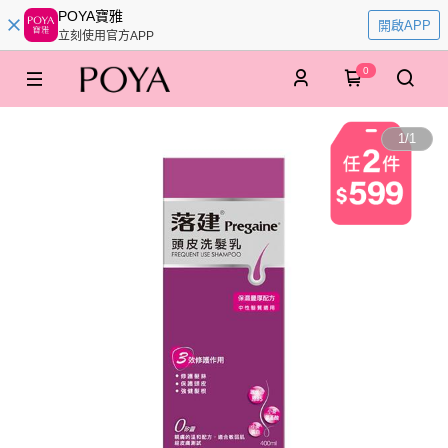
POYA寶雅
開啟APP
立刻使用官方APP
0
1
/
1