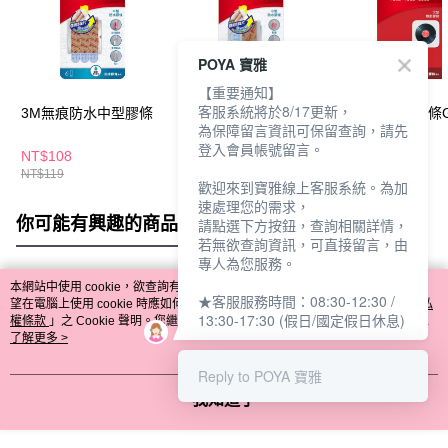
POYA 寶雅
【重要通知】
客服系統將於8/17更新，
3M無痕防水中型膠條
3M無痕防水小型膠條
3M無痕雙面膠條
為保障留言資訊可保留查詢，請先
包-大型
登入會員帳號留言。
NT$108
NT$108
NT$129
NT$119
NT$119
NT$139
歡迎來到寶雅線上客服系統。為加
速處理您的需求，
你可能有興趣的商品
全站排行
請點選下方按鈕，查詢相關詳情，
若無欲查詢資訊，可直接留言，由
專人為您服務。
本網站中使用 cookie，欲查詢有關本網站使用 cookie 方式之詳情，及若您不希
★客服服務時間：08:30-12:30 /
熱門標籤
望在電腦上使用 cookie 時應如何變更電腦的 cookie 設定，請參閱本網站「
隱私
13:30-17:30 (假日/國定假日休息)
權條款
」之 Cookie 聲明。您繼續使用本網站即表示您同意本公司得按本網站使
用條款之 Cookie 聲明使用 cookie。
了解更多 >
Reply to POYA 寶雅
我知道了