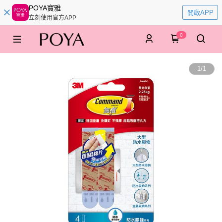
POYA寶雅
開啟APP
立刻使用官方APP
0
1
/
1