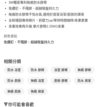
LINE Pay
3M獨家專利無痕防水膠條
免鑽釘、不殘膠、超越吸盤持久力
Apple Pay
無痕防水膠條不怕水氣,適用於居家浴室/廚房的環境
街口支付
全新穩固專用棉片，抓壁力up/等待時間縮時/承重更重
承重效果再升級:單片膠條2.25KG承重
悠遊付
銷售重點
Google Pay
免鑽釘、不殘膠、超越吸盤持久力
AFTEE先享後付
相關說明
【關於「AFTEE先享後付」】
即享券
相關分類
AFTEE先享後付是「在收到商品之後才付款」的支付方式。 讓您購物簡單
便利好安心！
１．簡單：不需註冊會員、不需綁卡、不需儲值。
防水 浴室
防水 膠條
浴室 膠條
無痕 膠條
運送方式
２．便利：只要手機號碼，簡訊認證，即可結帳。
３．安心：先確認商品／服務後，再付款。
全家取貨付款
防水 廚房
無痕 浴室
廚房 膠條
防水 居家
每筆NT$65，滿NT$390(含以上)免運費
【「AFTEE先享後付」結帳流程】
１．於結帳方式選擇「AFTEE先享後付」後，將跳轉至「AFTEE先享後付」
無痕 廚房
無痕 居家
付款後全家取貨
結帳頁面，進行簡訊認證並確認金額後，即可完成結帳。
２．訂單成立數日內，您將收到繳費通知簡訊。
每筆NT$65，滿NT$390(含以上)免運費
🔻你可能會喜歡
３．收到繳費通知簡訊後14天內，點擊此簡訊中的連結，可透過四大超商／