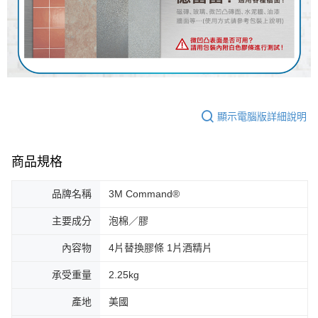
顯示電腦版詳細說明
商品規格
品牌名稱
3M Command®
主要成分
泡棉／膠
內容物
4片替換膠條 1片酒精片
承受重量
2.25kg
產地
美國