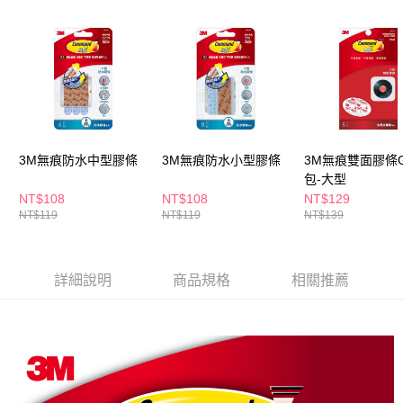
ATM／網路銀行／等多元方式進行付款，方視為交易完成。
萊爾富取貨付款
※ 請注意：結帳手續完成當下不需立刻繳費，但若您需要取消訂單，請聯絡
每筆NT$65，滿NT$490(含以上)免運費
購買商品的店家。未經商家同意取消之訂單仍視為有效，需透過AFTEE先享
後付繳納相關費用。
付款後萊爾富取貨
※ 交易是否成功請以「AFTEE先享後付 」之結帳頁面顯示為準，若有關於
是否繳費成功／繳費後需取消欲退款等相關疑問，請聯繫「AFTEE先享後付
每筆NT$65，滿NT$490(含以上)免運費
客戶支援中心」
https://netprotections.freshdesk.com/support/home
7-11取貨付款
【注意事項】
１．透過由恩沛科技股份有限公司提供之「AFTEE先享後付」服務完成之交
每筆NT$65，滿NT$490(含以上)免運費
3M無痕防水中型膠條
3M無痕防水小型膠條
3M無痕雙面膠條
易，需依本服務之必要範圍內提供個人資料，並將交易相關給付款項請求債
包-大型
權轉讓予恩沛科技股份有限公司。
付款後7-11取貨
NT$108
NT$108
NT$129
２．關於個人資料處理事宜，請瀏覽以下網址：
每筆NT$65，滿NT$490(含以上)免運費
NT$119
NT$119
NT$139
https://aftee.tw/terms/#terms3
３．未成年的使用者請事先徵得法定代理人或監護人之同意方可使用
宅配(本島)
「AFTEE先享後付」，若未經同意申辦者引起之損失，本公司不負相關責
任。
每筆NT$100，滿NT$790(含以上)免運費
詳細說明
商品規格
相關推薦
４．使用「AFTEE先享後付」時，將依據個別帳號之用戶狀況，依本公司即
時審查核予不同之上限額度；若仍有額度不足之情形，本公司將視審查結果
付款後寶雅門市自取(由倉庫統一出貨)
請求用戶進行身份認證。
每筆NT$80，滿NT$290(含以上)免運費
５．嚴禁一人註冊多個帳號或使用他人資訊註冊。若發現惡意使用之情形，
恩沛科技股份有限公司將有權停止該用戶之使用額度並採取法律行動。