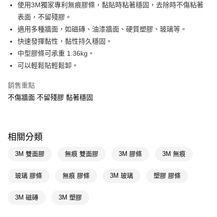
LINE Pay
使用3M獨家專利無痕膠條，黏貼時粘著穩固，去除時不傷粘著
表面，不留殘膠。
Apple Pay
適用多種牆面，如磁磚、油漆牆面、硬質塑膠、玻璃等。
街口支付
快速發揮黏性，黏性持久穩固。
中型膠條可承重 1.36kg。
悠遊付
可以輕鬆貼輕鬆卸。
Google Pay
銷售重點
AFTEE先享後付
不傷牆面 不留殘膠 黏著穩固
相關說明
【關於「AFTEE先享後付」】
即享券
AFTEE先享後付是「在收到商品之後才付款」的支付方式。 讓您購物簡單
便利好安心！
相關分類
１．簡單：不需註冊會員、不需綁卡、不需儲值。
運送方式
２．便利：只要手機號碼，簡訊認證，即可結帳。
3M 雙面膠
無痕 雙面膠
3M 膠條
3M 無痕
３．安心：先確認商品／服務後，再付款。
全家取貨付款
每筆NT$65，滿NT$390(含以上)免運費
玻璃 膠條
無痕 膠條
3M 玻璃
塑膠 膠條
【「AFTEE先享後付」結帳流程】
１．於結帳方式選擇「AFTEE先享後付」後，將跳轉至「AFTEE先享後付」
付款後全家取貨
結帳頁面，進行簡訊認證並確認金額後，即可完成結帳。
3M 磁磚
3M 塑膠
２．訂單成立數日內，您將收到繳費通知簡訊。
每筆NT$65，滿NT$390(含以上)免運費
３．收到繳費通知簡訊後14天內，點擊此簡訊中的連結，可透過四大超商／