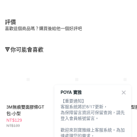
評價
喜歡這個商品嗎？購買後給他一個好評吧
🔻你可能會喜歡
POYA 寶雅
【重要通知】
客服系統將於8/17更新，
3M無痕雙面膠條GT
3M無痕雙面膠條GT
3M無痕防水中型
為保障留言資訊可保留查詢，請先
包-小型
包-大型
登入會員帳號留言。
NT$129
NT$129
NT$108
NT$139
NT$139
NT$119
歡迎來到寶雅線上客服系統。為加
速處理您的需求，