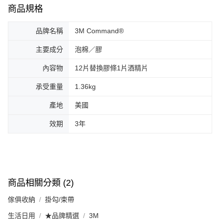
商品規格
品牌名稱
3M Command®
主要成分
泡棉／膠
內容物
12片替換膠條1片酒精片
承受重量
1.36kg
產地
美國
效期
3年
商品相關分類 (2)
傢俱收納
掛勾/束帶
生活日用
★品牌精選
3M