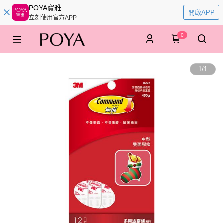
POYA寶雅
開啟APP
立刻使用官方APP
0
1
/
1