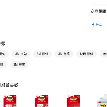
AFTEE先
相關說明
商品相關分
【關於「A
即享券
AFTEE
傢俱收納
便利好安
分享
１．簡單
生活日用
２．便利
運送方式
３．安心
全家取貨
分類
【「AFT
每筆NT$6
１．於結帳
付」結帳
掛勾
3M 掛勾
3M 膠條
3M 無痕
玻璃 膠條
無
付款後全
２．訂單
３．收到繳
每筆NT$6
磁磚
3M 塑膠
／ATM／
※ 請注意
萊爾富取
絡購買商品
先享後付
每筆NT$6
※ 交易是
可能會喜歡
是否繳費成
付款後萊
付客戶支
每筆NT$6
【注意事
7-11取貨
１．透過由