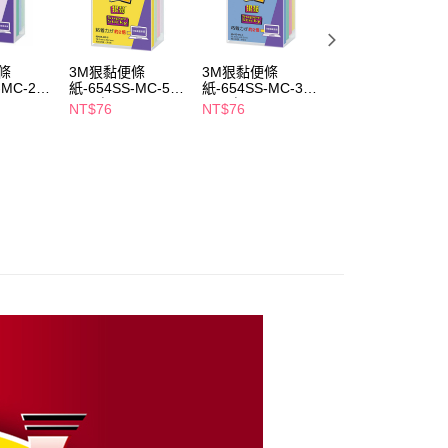
依本服務之必要範圍內提供個人資料，並將交易相關給付款項請
5，滿NT$490(含以上)免運費
讓予恩沛科技股份有限公司。
個人資料處理事宜，請瀏覽以下網址：
1取貨
ee.tw/terms/#terms3
條
3M狠黏便條
3M狠黏便條
3M狠黏便條
5，滿NT$490(含以上)免運費
年的使用者請事先徵得法定代理人或監護人之同意方可使用
-MC-2-
紙-654SS-MC-5-
紙-654SS-MC-3-
紙-656SS-MC-5-
E先享後付」，若未經同意申辦者引起之損失，本公司不負相關責
3x3吋
3x3吋
3x2吋
NT$76
NT$76
NT$68
AFTEE先享後付」時，將依據個別帳號之用戶狀況，依本公司
00，滿NT$790(含以上)免運費
核予不同之上限額度；若仍有額度不足之情形，本公司將視審查
用戶進行身份認證。
門市自取(由倉庫統一出貨)
一人註冊多個帳號或使用他人資訊註冊。若發現惡意使用之情
0，滿NT$290(含以上)免運費
科技股份有限公司將有權停止該用戶之使用額度並採取法律行