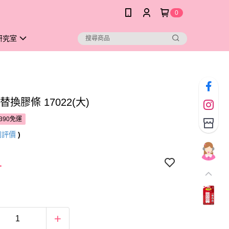
0
研究室
替換膠條 17022(大)
390免運
則評價
)
1