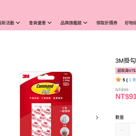
最新活動
會員優惠
品牌旗艦館
領取折價券
好物
3M掛勾
超取滿NT$
5 (
1
NT$99
NT$9
數量