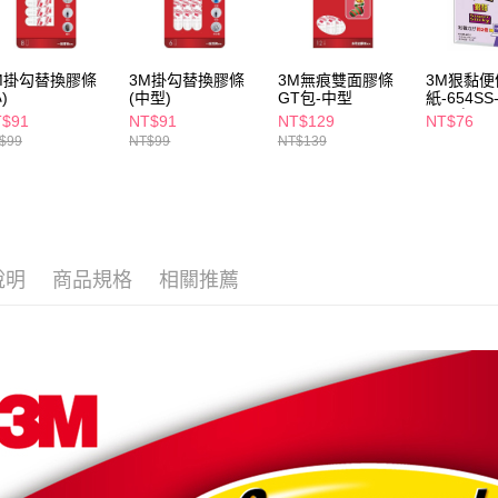
交易，需
每筆NT$6
求債權轉
２．關於
付款後7-1
https://aft
M掛勾替換膠條
3M掛勾替換膠條
3M無痕雙面膠條
3M狠黏便
每筆NT$6
３．未成
)
(中型)
GT包-中型
紙-654SS
「AFTE
3x3吋
T$91
NT$91
NT$129
NT$76
宅配(本島)
任。
$99
NT$99
NT$139
４．使用「
每筆NT$1
即時審查
結果請求
付款後寶雅
５．嚴禁
每筆NT$8
形，恩沛
動。
說明
商品規格
相關推薦