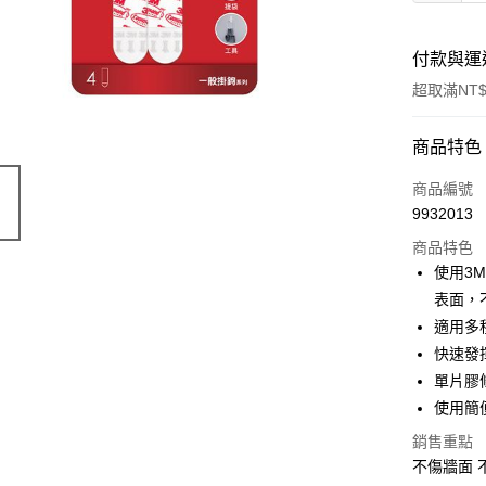
付款與運
超取滿NT$
付款方式
商品特色
POYA支付
商品編號
9932013
信用卡一
商品特色
超商取貨
使用3
表面，
LINE Pay
適用多
Apple Pay
快速發
單片膠條
街口支付
使用簡
悠遊付
銷售重點
Google Pa
不傷牆面 