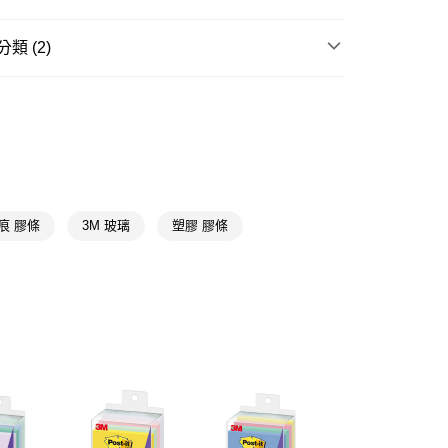
享後付
類 (2)
FTEE先享後付」】
先享後付是「在收到商品之後才付款」的支付方式。 讓您購物簡單
掛勾/束帶
心！
：不需註冊會員、不需綁卡、不需儲值。
★品牌精選
3M
：只要手機號碼，簡訊認證，即可結帳。
：先確認商品／服務後，再付款。
付款
EE先享後付」結帳流程】
5，滿NT$390(含以上)免運費
方式選擇「AFTEE先享後付」後，將跳轉至「AFTEE先享後
頁面，進行簡訊認證並確認金額後，即可完成結帳。
痕 膠條
3M 玻璃
塑膠 膠條
家取貨
成立數日內，您將收到繳費通知簡訊。
費通知簡訊後14天內，點擊此簡訊中的連結，可透過四大超商
5，滿NT$390(含以上)免運費
網路銀行／等多元方式進行付款，方視為交易完成。
：結帳手續完成當下不需立刻繳費，但若您需要取消訂單，請聯
貨付款
的店家。未經商家同意取消之訂單仍視為有效，需透過AFTEE
繳納相關費用。
5，滿NT$490(含以上)免運費
否成功請以「AFTEE先享後付 」之結帳頁面顯示為準，若有關於
功／繳費後需取消欲退款等相關疑問，請聯繫「AFTEE先享後
爾富取貨
援中心」
https://netprotections.freshdesk.com/support/home
5，滿NT$490(含以上)免運費
項】
付款
恩沛科技股份有限公司提供之「AFTEE先享後付」服務完成之