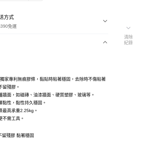
送方式
390免運
清除
紀錄
次付款
付款
M獨家專利無痕膠條，黏貼時粘著穩固，去除時不傷粘著
不留殘膠。
種牆面，如磁磚、油漆牆面、硬質塑膠、玻璃等。
揮黏性，黏性持久穩固。
最高承重2.25kg。
便不需工具。
y
不留殘膠 黏著穩固