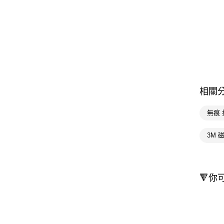
相關
無痕 
3M 
🔻你