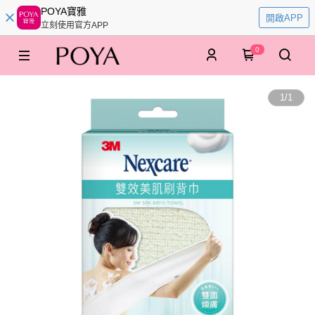
POYA寶雅
開啟APP
立刻使用官方APP
0
1
/
1