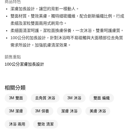
商品特色
LINE Pay
潔膚加長設計，讓您的背影一樣動人。
雙面材質，雙效美膚，獨特細密纖維，配合創新編織比例，行成
Apple Pay
柔細及潔粒雙面兩用式刷背巾。
街口支付
柔細面清潔呵護，潔粒面換膚保養，一次沐浴，雙重呵護膚質。
100公分的加長設計，針對沐浴時不易碰觸與大面積部位去角質
悠遊付
需求所設計，加強肌膚清潔效果。
Google Pay
銷售重點
AFTEE先享後付
100公分潔膚加長設計
相關說明
【關於「AFTEE先享後付」】
即享券
AFTEE先享後付是「在收到商品之後才付款」的支付方式。 讓您購物簡單
便利好安心！
相關分類
１．簡單：不需註冊會員、不需綁卡、不需儲值。
運送方式
２．便利：只要手機號碼，簡訊認證，即可結帳。
3M 雙面
去角質 沐浴
3M 沐浴
雙面 編織
３．安心：先確認商品／服務後，再付款。
全家取貨付款
每筆NT$65，滿NT$390(含以上)免運費
3M 潔膚
3M 保養
潔膚 沐浴
美膚 沐浴
【「AFTEE先享後付」結帳流程】
１．於結帳方式選擇「AFTEE先享後付」後，將跳轉至「AFTEE先享後付」
付款後全家取貨
結帳頁面，進行簡訊認證並確認金額後，即可完成結帳。
沐浴 兩用
雙效 清潔
２．訂單成立數日內，您將收到繳費通知簡訊。
每筆NT$65，滿NT$390(含以上)免運費