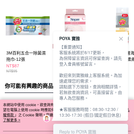
POYA 寶雅
【重要通知】
客服系統將於8/17更新，
3M百利五合一除菌濕
3M纖柔快乾頭巾
3M百利日系3層
為保障留言資訊可保留查詢，請先
拖巾-12張
瓜布-2入-細緻柔
登入會員帳號留言。
NT$87
NT$243
NT$65
NT$95
NT$297
NT$75
歡迎來到寶雅線上客服系統。為加
速處理您的需求，
你可能有興趣的商品
全站排行
請點選下方按鈕，查詢相關詳情，
若無欲查詢資訊，可直接留言，由
專人為您服務。
本網站中使用 cookie，欲查詢有關本網站使用 cookie 方式之詳情，及若您不希
★客服服務時間：08:30-12:30 /
熱門標籤
望在電腦上使用 cookie 時應如何變更電腦的 cookie 設定，請參閱本網站「
隱私
13:30-17:30 (假日/國定假日休息)
權條款
」之 Cookie 聲明。您繼續使用本網站即表示您同意本公司得按本網站使
用條款之 Cookie 聲明使用 cookie。
了解更多 >
Reply to POYA 寶雅