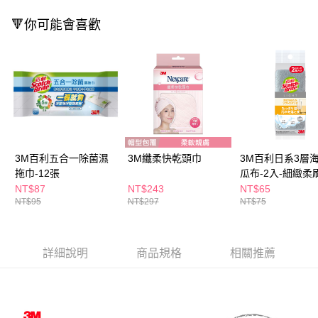
３．收到繳費通知簡訊後14天內，點擊此簡訊中的連結，可透過四大超商／
ATM／網路銀行／等多元方式進行付款，方視為交易完成。
🔻你可能會喜歡
萊爾富取貨付款
※ 請注意：結帳手續完成當下不需立刻繳費，但若您需要取消訂單，請聯絡
每筆NT$65，滿NT$490(含以上)免運費
購買商品的店家。未經商家同意取消之訂單仍視為有效，需透過AFTEE先享
後付繳納相關費用。
付款後萊爾富取貨
※ 交易是否成功請以「AFTEE先享後付 」之結帳頁面顯示為準，若有關於
是否繳費成功／繳費後需取消欲退款等相關疑問，請聯繫「AFTEE先享後付
每筆NT$65，滿NT$490(含以上)免運費
客戶支援中心」
https://netprotections.freshdesk.com/support/home
7-11取貨付款
【注意事項】
１．透過由恩沛科技股份有限公司提供之「AFTEE先享後付」服務完成之交
每筆NT$65，滿NT$490(含以上)免運費
易，需依本服務之必要範圍內提供個人資料，並將交易相關給付款項請求債
3M百利五合一除菌濕
3M纖柔快乾頭巾
3M百利日系3層
權轉讓予恩沛科技股份有限公司。
付款後7-11取貨
２．關於個人資料處理事宜，請瀏覽以下網址：
拖巾-12張
瓜布-2入-細緻柔
每筆NT$65，滿NT$490(含以上)免運費
https://aftee.tw/terms/#terms3
NT$87
NT$243
NT$65
３．未成年的使用者請事先徵得法定代理人或監護人之同意方可使用
NT$95
NT$297
NT$75
宅配(本島)
「AFTEE先享後付」，若未經同意申辦者引起之損失，本公司不負相關責
任。
每筆NT$100，滿NT$790(含以上)免運費
４．使用「AFTEE先享後付」時，將依據個別帳號之用戶狀況，依本公司即
時審查核予不同之上限額度；若仍有額度不足之情形，本公司將視審查結果
付款後寶雅門市自取(由倉庫統一出貨)
詳細說明
商品規格
相關推薦
請求用戶進行身份認證。
每筆NT$80，滿NT$290(含以上)免運費
５．嚴禁一人註冊多個帳號或使用他人資訊註冊。若發現惡意使用之情形，
恩沛科技股份有限公司將有權停止該用戶之使用額度並採取法律行動。