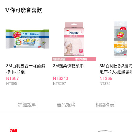
３．收到繳費通知簡訊後14天內，點擊此簡訊中的連結，可透過四大超商／
ATM／網路銀行／等多元方式進行付款，方視為交易完成。
🔻你可能會喜歡
萊爾富取貨付款
※ 請注意：結帳手續完成當下不需立刻繳費，但若您需要取消訂單，請聯絡
每筆NT$65，滿NT$490(含以上)免運費
購買商品的店家。未經商家同意取消之訂單仍視為有效，需透過AFTEE先享
後付繳納相關費用。
付款後萊爾富取貨
※ 交易是否成功請以「AFTEE先享後付 」之結帳頁面顯示為準，若有關於
是否繳費成功／繳費後需取消欲退款等相關疑問，請聯繫「AFTEE先享後付
每筆NT$65，滿NT$490(含以上)免運費
客戶支援中心」
https://netprotections.freshdesk.com/support/home
7-11取貨付款
【注意事項】
１．透過由恩沛科技股份有限公司提供之「AFTEE先享後付」服務完成之交
每筆NT$65，滿NT$490(含以上)免運費
易，需依本服務之必要範圍內提供個人資料，並將交易相關給付款項請求債
3M百利五合一除菌濕
3M纖柔快乾頭巾
3M百利日系3層
權轉讓予恩沛科技股份有限公司。
付款後7-11取貨
２．關於個人資料處理事宜，請瀏覽以下網址：
拖巾-12張
瓜布-2入-細緻柔
每筆NT$65，滿NT$490(含以上)免運費
https://aftee.tw/terms/#terms3
NT$87
NT$243
NT$65
３．未成年的使用者請事先徵得法定代理人或監護人之同意方可使用
NT$95
NT$297
NT$75
宅配(本島)
「AFTEE先享後付」，若未經同意申辦者引起之損失，本公司不負相關責
任。
每筆NT$100，滿NT$790(含以上)免運費
４．使用「AFTEE先享後付」時，將依據個別帳號之用戶狀況，依本公司即
時審查核予不同之上限額度；若仍有額度不足之情形，本公司將視審查結果
付款後寶雅門市自取(由倉庫統一出貨)
詳細說明
商品規格
相關推薦
請求用戶進行身份認證。
每筆NT$80，滿NT$290(含以上)免運費
５．嚴禁一人註冊多個帳號或使用他人資訊註冊。若發現惡意使用之情形，
恩沛科技股份有限公司將有權停止該用戶之使用額度並採取法律行動。