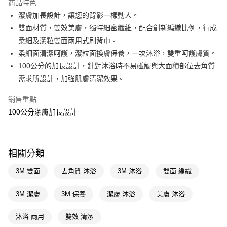
商品特色
LINE Pay
潔膚加長設計，讓您的背影一樣動人。
雙面材質，雙效美膚，獨特細密纖維，配合創新編織比例，行成
Apple Pay
柔細及潔粒雙面兩用式刷背巾。
街口支付
柔細面清潔呵護，潔粒面換膚保養，一次沐浴，雙重呵護膚質。
100公分的加長設計，針對沐浴時不易碰觸與大面積部位去角質
悠遊付
需求所設計，加強肌膚清潔效果。
Google Pay
銷售重點
AFTEE先享後付
100公分潔膚加長設計
相關說明
【關於「AFTEE先享後付」】
即享券
AFTEE先享後付是「在收到商品之後才付款」的支付方式。 讓您購物簡單
便利好安心！
相關分類
１．簡單：不需註冊會員、不需綁卡、不需儲值。
運送方式
２．便利：只要手機號碼，簡訊認證，即可結帳。
3M 雙面
去角質 沐浴
3M 沐浴
雙面 編織
３．安心：先確認商品／服務後，再付款。
全家取貨付款
每筆NT$65，滿NT$390(含以上)免運費
3M 潔膚
3M 保養
潔膚 沐浴
美膚 沐浴
【「AFTEE先享後付」結帳流程】
１．於結帳方式選擇「AFTEE先享後付」後，將跳轉至「AFTEE先享後付」
付款後全家取貨
結帳頁面，進行簡訊認證並確認金額後，即可完成結帳。
沐浴 兩用
雙效 清潔
２．訂單成立數日內，您將收到繳費通知簡訊。
每筆NT$65，滿NT$390(含以上)免運費