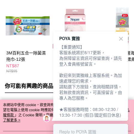
POYA 寶雅
【重要通知】
客服系統將於8/17更新，
3M百利五合一除菌濕
3M纖柔快乾頭巾
3M百利日系3層
為保障留言資訊可保留查詢，請先
拖巾-12張
瓜布-2入-細緻柔
登入會員帳號留言。
NT$87
NT$243
NT$65
NT$95
NT$297
NT$75
歡迎來到寶雅線上客服系統。為加
速處理您的需求，
你可能有興趣的商品
全站排行
請點選下方按鈕，查詢相關詳情，
若無欲查詢資訊，可直接留言，由
專人為您服務。
本網站中使用 cookie，欲查詢有關本網站使用 cookie 方式之詳情，及若您不希
★客服服務時間：08:30-12:30 /
熱門標籤
望在電腦上使用 cookie 時應如何變更電腦的 cookie 設定，請參閱本網站「
隱私
13:30-17:30 (假日/國定假日休息)
權條款
」之 Cookie 聲明。您繼續使用本網站即表示您同意本公司得按本網站使
用條款之 Cookie 聲明使用 cookie。
了解更多 >
Reply to POYA 寶雅