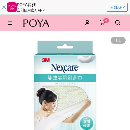
POYA寶雅
開啟APP
立刻使用官方APP
0
1
/
1