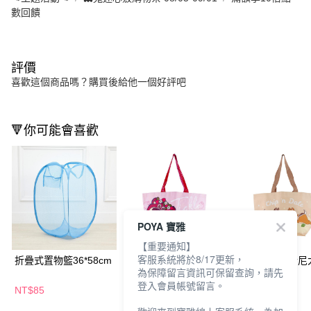
數回饋
評價
喜歡這個商品嗎？購買後給他一個好評吧
🔻你可能會喜歡
POYA 寶雅
【重要通知】
客服系統將於8/17更新，
折疊式置物籃36*58cm
HOUSUXI迪士尼大提
HOUSUXI迪士
為保障留言資訊可保留查詢，請先
袋-熊抱哥
袋-奇奇蒂蒂
登入會員帳號留言。
NT$85
NT$149
NT$149
NT$200
NT$200