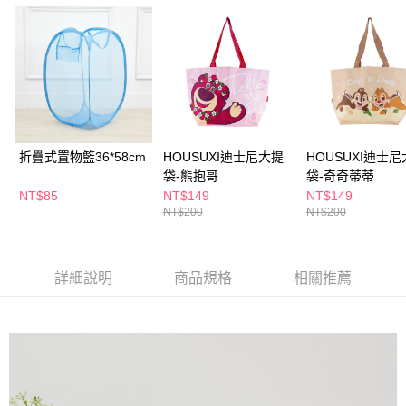
ATM／網路銀行／等多元方式進行付款，方視為交易完成。
萊爾富取貨付款
※ 請注意：結帳手續完成當下不需立刻繳費，但若您需要取消訂單，請聯絡
每筆NT$65，滿NT$490(含以上)免運費
購買商品的店家。未經商家同意取消之訂單仍視為有效，需透過AFTEE先享
後付繳納相關費用。
付款後萊爾富取貨
※ 交易是否成功請以「AFTEE先享後付 」之結帳頁面顯示為準，若有關於
是否繳費成功／繳費後需取消欲退款等相關疑問，請聯繫「AFTEE先享後付
每筆NT$65，滿NT$490(含以上)免運費
客戶支援中心」
https://netprotections.freshdesk.com/support/home
7-11取貨付款
【注意事項】
１．透過由恩沛科技股份有限公司提供之「AFTEE先享後付」服務完成之交
每筆NT$65，滿NT$490(含以上)免運費
折疊式置物籃36*58cm
HOUSUXI迪士尼大提
HOUSUXI迪士
易，需依本服務之必要範圍內提供個人資料，並將交易相關給付款項請求債
袋-熊抱哥
袋-奇奇蒂蒂
權轉讓予恩沛科技股份有限公司。
付款後7-11取貨
NT$85
NT$149
NT$149
２．關於個人資料處理事宜，請瀏覽以下網址：
每筆NT$65，滿NT$490(含以上)免運費
NT$200
NT$200
https://aftee.tw/terms/#terms3
３．未成年的使用者請事先徵得法定代理人或監護人之同意方可使用
宅配(本島)
「AFTEE先享後付」，若未經同意申辦者引起之損失，本公司不負相關責
任。
每筆NT$100，滿NT$790(含以上)免運費
詳細說明
商品規格
相關推薦
４．使用「AFTEE先享後付」時，將依據個別帳號之用戶狀況，依本公司即
時審查核予不同之上限額度；若仍有額度不足之情形，本公司將視審查結果
付款後寶雅門市自取(由倉庫統一出貨)
請求用戶進行身份認證。
每筆NT$80，滿NT$290(含以上)免運費
５．嚴禁一人註冊多個帳號或使用他人資訊註冊。若發現惡意使用之情形，
恩沛科技股份有限公司將有權停止該用戶之使用額度並採取法律行動。