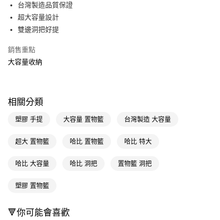
LINE Pay
台灣製造品質保證
超大容量設計
Apple Pay
雙邊洞把好提
街口支付
銷售重點
悠遊付
大容量收納
Google Pay
AFTEE先享後付
相關分類
相關說明
【關於「AFTEE先享後付」】
塑膠 手提
大容量 置物籃
台灣製造 大容量
即享券
AFTEE先享後付是「在收到商品之後才付款」的支付方式。 讓您購物簡單
便利好安心！
超大 置物籃
哈比 置物籃
哈比 特大
１．簡單：不需註冊會員、不需綁卡、不需儲值。
運送方式
２．便利：只要手機號碼，簡訊認證，即可結帳。
３．安心：先確認商品／服務後，再付款。
哈比 大容量
哈比 洞把
置物籃 洞把
全家取貨付款
每筆NT$65，滿NT$390(含以上)免運費
【「AFTEE先享後付」結帳流程】
塑膠 置物籃
１．於結帳方式選擇「AFTEE先享後付」後，將跳轉至「AFTEE先享後付」
付款後全家取貨
結帳頁面，進行簡訊認證並確認金額後，即可完成結帳。
２．訂單成立數日內，您將收到繳費通知簡訊。
每筆NT$65，滿NT$390(含以上)免運費
🔻你可能會喜歡
３．收到繳費通知簡訊後14天內，點擊此簡訊中的連結，可透過四大超商／