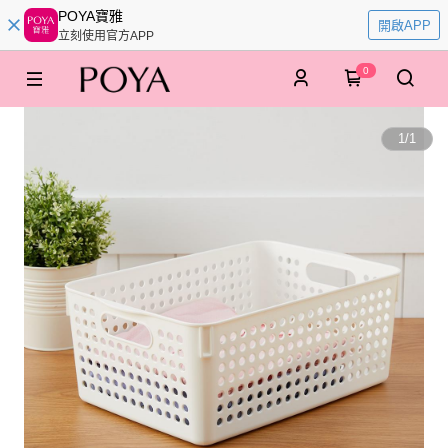
POYA寶雅
開啟APP
立刻使用官方APP
0
1
/
1