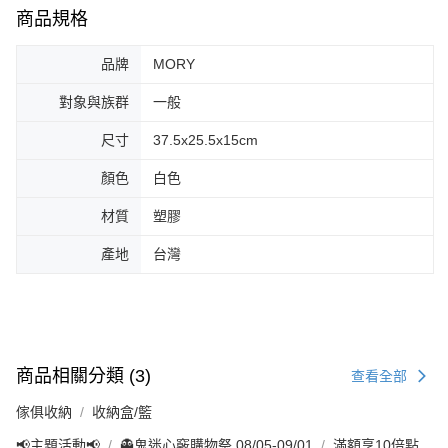
商品規格
品牌
MORY
對象與族群
一般
尺寸
37.5x25.5x15cm
顏色
白色
材質
塑膠
產地
台灣
商品相關分類 (3)
查看全部
傢俱收納
收納盒/籃
📢主題活動📢
👻鬼迷心竅購物祭 08/05-09/01
滿額享10倍點