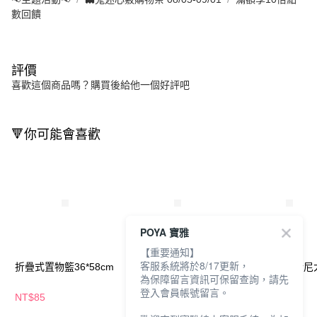
數回饋
評價
喜歡這個商品嗎？購買後給他一個好評吧
🔻你可能會喜歡
POYA 寶雅
【重要通知】
客服系統將於8/17更新，
折疊式置物籃36*58cm
HOUSUXI迪士尼大提
HOUSUXI迪士
為保障留言資訊可保留查詢，請先
袋-熊抱哥
袋-奇奇蒂蒂
登入會員帳號留言。
NT$85
NT$149
NT$149
NT$200
NT$200