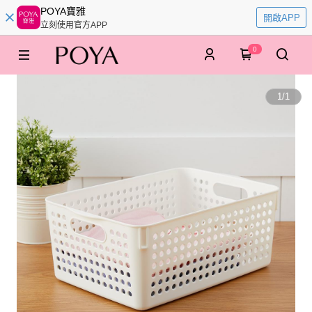
POYA寶雅
開啟APP
立刻使用官方APP
0
1
/
1