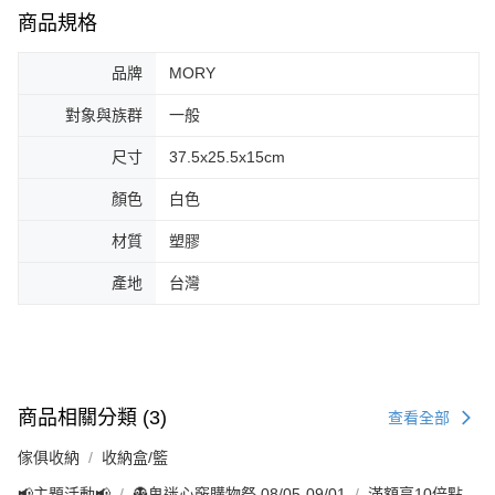
商品規格
品牌
MORY
對象與族群
一般
尺寸
37.5x25.5x15cm
顏色
白色
材質
塑膠
產地
台灣
商品相關分類 (3)
查看全部
傢俱收納
收納盒/籃
📢主題活動📢
👻鬼迷心竅購物祭 08/05-09/01
滿額享10倍點