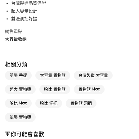
LINE Pay
台灣製造品質保證
超大容量設計
Apple Pay
雙邊洞把好提
街口支付
銷售重點
悠遊付
大容量收納
Google Pay
AFTEE先享後付
相關分類
相關說明
【關於「AFTEE先享後付」】
塑膠 手提
大容量 置物籃
台灣製造 大容量
即享券
AFTEE先享後付是「在收到商品之後才付款」的支付方式。 讓您購物簡單
便利好安心！
超大 置物籃
哈比 置物籃
置物籃 特大
１．簡單：不需註冊會員、不需綁卡、不需儲值。
運送方式
２．便利：只要手機號碼，簡訊認證，即可結帳。
３．安心：先確認商品／服務後，再付款。
哈比 特大
哈比 洞把
置物籃 洞把
全家取貨付款
每筆NT$65，滿NT$390(含以上)免運費
【「AFTEE先享後付」結帳流程】
塑膠 置物籃
１．於結帳方式選擇「AFTEE先享後付」後，將跳轉至「AFTEE先享後付」
付款後全家取貨
結帳頁面，進行簡訊認證並確認金額後，即可完成結帳。
２．訂單成立數日內，您將收到繳費通知簡訊。
每筆NT$65，滿NT$390(含以上)免運費
🔻你可能會喜歡
３．收到繳費通知簡訊後14天內，點擊此簡訊中的連結，可透過四大超商／