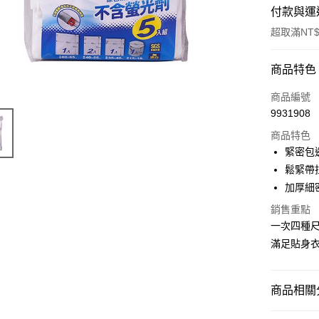
付款與運
超取滿NT$
付款方式
商品特色
POYA支付
商品編號
9931908
信用卡一
商品特色
超商取貨
緊密包
鬆緊帶
LINE Pay
加厚細
Apple Pay
銷售重點
一次四種
街口支付
滿足貼身
悠遊付
Google Pa
商品相關分
AFTEE先
生活日用