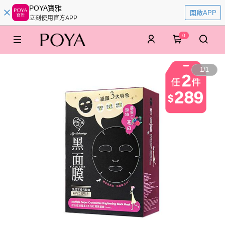
POYA寶雅
開啟APP
立刻使用官方APP
0
1
/
1