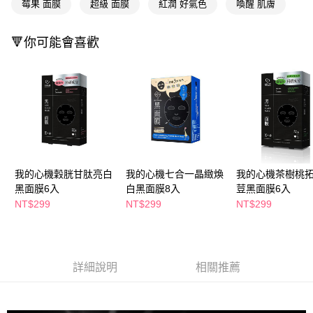
萊爾富取貨付款
莓果 面膜
超級 面膜
紅潤 好氣色
喚醒 肌膚
※ 請注意：結帳手續完成當下不需立刻繳費，但若您需要取消訂單，請聯絡
每筆NT$65，滿NT$490(含以上)免運費
購買商品的店家。未經商家同意取消之訂單仍視為有效，需透過AFTEE先享
後付繳納相關費用。
🔻你可能會喜歡
付款後萊爾富取貨
※ 交易是否成功請以「AFTEE先享後付 」之結帳頁面顯示為準，若有關於
是否繳費成功／繳費後需取消欲退款等相關疑問，請聯繫「AFTEE先享後付
每筆NT$65，滿NT$490(含以上)免運費
客戶支援中心」
https://netprotections.freshdesk.com/support/home
7-11取貨付款
【注意事項】
１．透過由恩沛科技股份有限公司提供之「AFTEE先享後付」服務完成之交
每筆NT$65，滿NT$490(含以上)免運費
易，需依本服務之必要範圍內提供個人資料，並將交易相關給付款項請求債
權轉讓予恩沛科技股份有限公司。
付款後7-11取貨
２．關於個人資料處理事宜，請瀏覽以下網址：
每筆NT$65，滿NT$490(含以上)免運費
https://aftee.tw/terms/#terms3
３．未成年的使用者請事先徵得法定代理人或監護人之同意方可使用
我的心機穀胱甘肽亮白
我的心機七合一晶緻煥
我的心機茶樹桃
宅配(本島)
「AFTEE先享後付」，若未經同意申辦者引起之損失，本公司不負相關責
黑面膜6入
白黑面膜8入
荳黑面膜6入
任。
每筆NT$100，滿NT$790(含以上)免運費
NT$299
NT$299
NT$299
４．使用「AFTEE先享後付」時，將依據個別帳號之用戶狀況，依本公司即
時審查核予不同之上限額度；若仍有額度不足之情形，本公司將視審查結果
付款後寶雅門市自取(由倉庫統一出貨)
請求用戶進行身份認證。
每筆NT$80，滿NT$290(含以上)免運費
５．嚴禁一人註冊多個帳號或使用他人資訊註冊。若發現惡意使用之情形，
恩沛科技股份有限公司將有權停止該用戶之使用額度並採取法律行動。
詳細說明
相關推薦