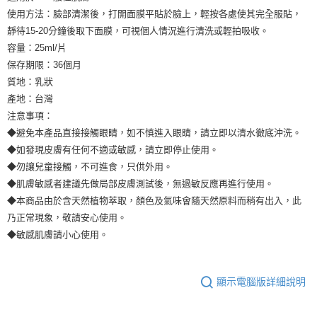
使用方法：臉部清潔後，打開面膜平貼於臉上，輕按各處使其完全服貼，
靜待15-20分鐘後取下面膜，可視個人情況進行清洗或輕拍吸收。
容量：25ml/片
保存期限：36個月
質地：乳狀
產地：台灣
注意事項：
◆避免本產品直接接觸眼睛，如不慎進入眼睛，請立即以清水徹底沖洗。
◆如發現皮膚有任何不適或敏感，請立即停止使用。
◆勿讓兒童接觸，不可進食，只供外用。
◆肌膚敏感者建議先做局部皮膚測試後，無過敏反應再進行使用。
◆本商品由於含天然植物萃取，顏色及氣味會隨天然原料而稍有出入，此
乃正常現象，敬請安心使用。
◆敏感肌膚請小心使用。
顯示電腦版詳細說明