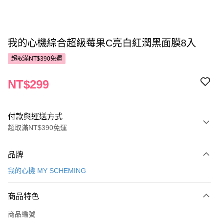
我的心機綜合超級莓果C亮白紅潤黑面膜8入
超取滿NT$390免運
NT$299
付款與運送方式
超取滿NT$390免運
付款方式
品牌
POYA支付
我的心機 MY SCHEMING
信用卡一次付款
商品特色
超商取貨付款
商品編號
LINE Pay