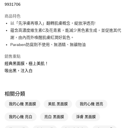
9931706
Apple Pay
商品特色
街口支付
以「先淨膚再導入」翻轉肌膚概念，綻放淨透亮!
悠遊付
蘊含高濃度維生素C及花青素，能減少黑色素生成，並促進其代
謝，由內而外喚醒肌膚紅潤好氣色。
Google Pay
Paraben防腐劑不使用、無酒精、無礦物油
AFTEE先享後付
銷售重點
相關說明
經典黑面膜，極上美肌！
【關於「AFTEE先享後付」】
即享券
AFTEE先享後付是「在收到商品之後才付款」的支付方式。 讓您購物簡單
吸出黑，注入白
便利好安心！
１．簡單：不需註冊會員、不需綁卡、不需儲值。
運送方式
２．便利：只要手機號碼，簡訊認證，即可結帳。
３．安心：先確認商品／服務後，再付款。
全家取貨付款
相關分類
每筆NT$65，滿NT$390(含以上)免運費
【「AFTEE先享後付」結帳流程】
我的心機 黑面膜
美肌 黑面膜
我的心機 透亮
１．於結帳方式選擇「AFTEE先享後付」後，將跳轉至「AFTEE先享後付」
付款後全家取貨
結帳頁面，進行簡訊認證並確認金額後，即可完成結帳。
２．訂單成立數日內，您將收到繳費通知簡訊。
我的心機 亮白
亮白 黑面膜
淨膚 黑面膜
每筆NT$65，滿NT$390(含以上)免運費
３．收到繳費通知簡訊後14天內，點擊此簡訊中的連結，可透過四大超商／
ATM／網路銀行／等多元方式進行付款，方視為交易完成。