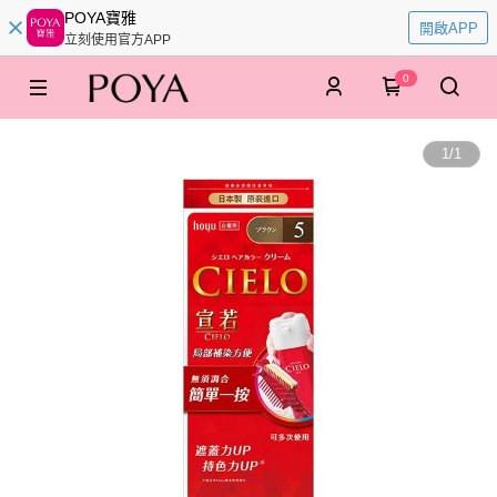
POYA寶雅
開啟APP
立刻使用官方APP
0
1
/
1