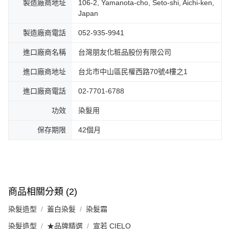
製造廠商地址
106-2, Yamanota-cho, Seto-shi, Aichi-ken,
Japan
製造廠商電話
052-935-9941
進口廠商名稱
台灣朋友化粧品股份有限公司
進口廠商地址
台北市中山區民權西路70號4樓之1
進口廠商電話
02-7701-6788
功效
染髮用
保存期限
42個月
商品相關分類 (2)
染髮造型
蓋白染髮
染髮霜
染髮造型
★品牌精選
宣若 CIELO