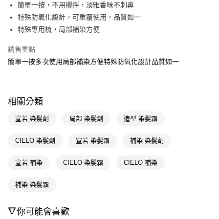
LINE Pay
簡單一按，不用攪拌，淡雅香味不刺鼻
特殊防氧化設計，可重覆使用，品質如一
Apple Pay
特殊專用梳，局部補染方便
街口支付
銷售重點
悠遊付
簡單一按多次使用局部補染方便特殊防氧化設計品質如一
Google Pay
AFTEE先享後付
相關分類
相關說明
【關於「AFTEE先享後付」】
宣若 染髮劑
局部 染髮劑
造型 染髮霜
即享券
AFTEE先享後付是「在收到商品之後才付款」的支付方式。 讓您購物簡單
便利好安心！
CIELO 染髮劑
宣若 染髮霜
補染 染髮劑
１．簡單：不需註冊會員、不需綁卡、不需儲值。
運送方式
２．便利：只要手機號碼，簡訊認證，即可結帳。
３．安心：先確認商品／服務後，再付款。
宣若 補染
CIELO 染髮霜
CIELO 補染
全家取貨付款
每筆NT$65，滿NT$390(含以上)免運費
【「AFTEE先享後付」結帳流程】
補染 染髮霜
１．於結帳方式選擇「AFTEE先享後付」後，將跳轉至「AFTEE先享後付」
付款後全家取貨
結帳頁面，進行簡訊認證並確認金額後，即可完成結帳。
２．訂單成立數日內，您將收到繳費通知簡訊。
每筆NT$65，滿NT$390(含以上)免運費
🔻你可能會喜歡
３．收到繳費通知簡訊後14天內，點擊此簡訊中的連結，可透過四大超商／