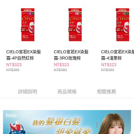
ATM／網路銀行／等多元方式進行付款，方視為交易完成。
萊爾富取貨付款
※ 請注意：結帳手續完成當下不需立刻繳費，但若您需要取消訂單，請聯絡
每筆NT$65，滿NT$490(含以上)免運費
購買商品的店家。未經商家同意取消之訂單仍視為有效，需透過AFTEE先享
後付繳納相關費用。
付款後萊爾富取貨
※ 交易是否成功請以「AFTEE先享後付 」之結帳頁面顯示為準，若有關於
是否繳費成功／繳費後需取消欲退款等相關疑問，請聯繫「AFTEE先享後付
每筆NT$65，滿NT$490(含以上)免運費
客戶支援中心」
https://netprotections.freshdesk.com/support/home
7-11取貨付款
【注意事項】
１．透過由恩沛科技股份有限公司提供之「AFTEE先享後付」服務完成之交
每筆NT$65，滿NT$490(含以上)免運費
CIELO宣若EX染髮
CIELO宣若EX染髮
CIELO宣若EX染
易，需依本服務之必要範圍內提供個人資料，並將交易相關給付款項請求債
霜-4P自然紅棕
霜-3RO玫瑰棕
霜-4淺栗棕
權轉讓予恩沛科技股份有限公司。
付款後7-11取貨
NT$323
NT$323
NT$323
２．關於個人資料處理事宜，請瀏覽以下網址：
每筆NT$65，滿NT$490(含以上)免運費
NT$380
NT$380
NT$380
https://aftee.tw/terms/#terms3
３．未成年的使用者請事先徵得法定代理人或監護人之同意方可使用
宅配(本島)
「AFTEE先享後付」，若未經同意申辦者引起之損失，本公司不負相關責
任。
每筆NT$100，滿NT$790(含以上)免運費
詳細說明
商品規格
相關推薦
４．使用「AFTEE先享後付」時，將依據個別帳號之用戶狀況，依本公司即
時審查核予不同之上限額度；若仍有額度不足之情形，本公司將視審查結果
付款後寶雅門市自取(由倉庫統一出貨)
請求用戶進行身份認證。
每筆NT$80，滿NT$290(含以上)免運費
５．嚴禁一人註冊多個帳號或使用他人資訊註冊。若發現惡意使用之情形，
恩沛科技股份有限公司將有權停止該用戶之使用額度並採取法律行動。