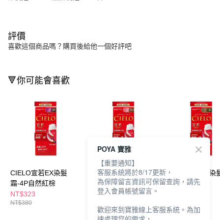
評價
喜歡這個商品嗎？購買後給他一個好評吧
🔻你可能會喜歡
POYA 寶雅
【重要通知】
客服系統將於8/17更新，
CIELO宣若EX染髮
CIELO宣若EX染髮
CIELO宣若EX染
為保障留言資訊可保留查詢，請先
霜-4P自然紅棕
霜-3RO玫瑰棕
霜-4淺栗棕
登入會員帳號留言。
NT$323
NT$323
NT$323
NT$380
NT$380
NT$380
歡迎來到寶雅線上客服系統。為加
速處理您的需求，