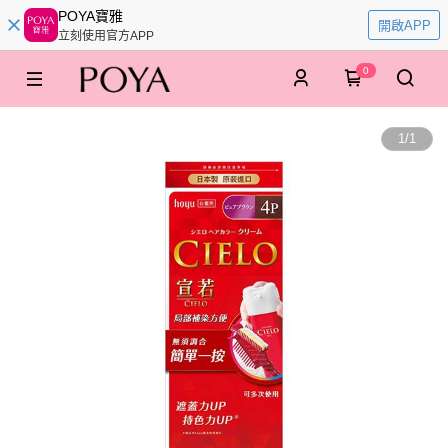
POYA寶雅
開啟APP
立刻使用官方APP
0
1
/
1