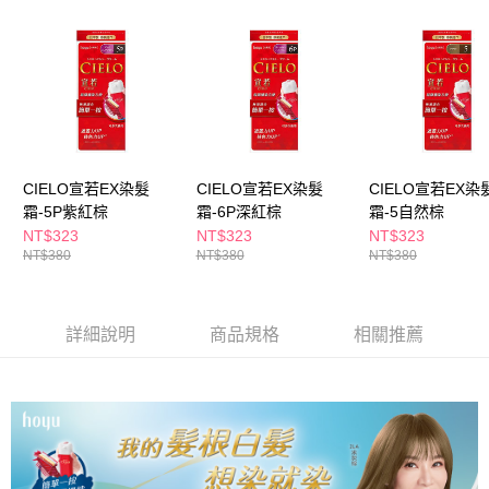
ATM／網路銀行／等多元方式進行付款，方視為交易完成。
萊爾富取貨付款
※ 請注意：結帳手續完成當下不需立刻繳費，但若您需要取消訂單，請聯絡
每筆NT$65，滿NT$490(含以上)免運費
購買商品的店家。未經商家同意取消之訂單仍視為有效，需透過AFTEE先享
後付繳納相關費用。
付款後萊爾富取貨
※ 交易是否成功請以「AFTEE先享後付 」之結帳頁面顯示為準，若有關於
是否繳費成功／繳費後需取消欲退款等相關疑問，請聯繫「AFTEE先享後付
每筆NT$65，滿NT$490(含以上)免運費
客戶支援中心」
https://netprotections.freshdesk.com/support/home
7-11取貨付款
【注意事項】
１．透過由恩沛科技股份有限公司提供之「AFTEE先享後付」服務完成之交
每筆NT$65，滿NT$490(含以上)免運費
CIELO宣若EX染髮
CIELO宣若EX染髮
CIELO宣若EX染
易，需依本服務之必要範圍內提供個人資料，並將交易相關給付款項請求債
霜-5P紫紅棕
霜-6P深紅棕
霜-5自然棕
權轉讓予恩沛科技股份有限公司。
付款後7-11取貨
NT$323
NT$323
NT$323
２．關於個人資料處理事宜，請瀏覽以下網址：
每筆NT$65，滿NT$490(含以上)免運費
NT$380
NT$380
NT$380
https://aftee.tw/terms/#terms3
３．未成年的使用者請事先徵得法定代理人或監護人之同意方可使用
宅配(本島)
「AFTEE先享後付」，若未經同意申辦者引起之損失，本公司不負相關責
任。
每筆NT$100，滿NT$790(含以上)免運費
詳細說明
商品規格
相關推薦
４．使用「AFTEE先享後付」時，將依據個別帳號之用戶狀況，依本公司即
時審查核予不同之上限額度；若仍有額度不足之情形，本公司將視審查結果
付款後寶雅門市自取(由倉庫統一出貨)
請求用戶進行身份認證。
每筆NT$80，滿NT$290(含以上)免運費
５．嚴禁一人註冊多個帳號或使用他人資訊註冊。若發現惡意使用之情形，
恩沛科技股份有限公司將有權停止該用戶之使用額度並採取法律行動。