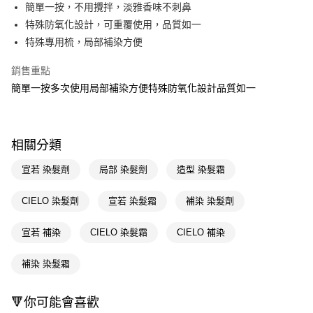
LINE Pay
簡單一按，不用攪拌，淡雅香味不刺鼻
特殊防氧化設計，可重覆使用，品質如一
Apple Pay
特殊專用梳，局部補染方便
街口支付
銷售重點
悠遊付
簡單一按多次使用局部補染方便特殊防氧化設計品質如一
Google Pay
AFTEE先享後付
相關分類
相關說明
【關於「AFTEE先享後付」】
宣若 染髮劑
局部 染髮劑
造型 染髮霜
即享券
AFTEE先享後付是「在收到商品之後才付款」的支付方式。 讓您購物簡單
便利好安心！
CIELO 染髮劑
宣若 染髮霜
補染 染髮劑
１．簡單：不需註冊會員、不需綁卡、不需儲值。
運送方式
２．便利：只要手機號碼，簡訊認證，即可結帳。
３．安心：先確認商品／服務後，再付款。
宣若 補染
CIELO 染髮霜
CIELO 補染
全家取貨付款
每筆NT$65，滿NT$390(含以上)免運費
【「AFTEE先享後付」結帳流程】
補染 染髮霜
１．於結帳方式選擇「AFTEE先享後付」後，將跳轉至「AFTEE先享後付」
付款後全家取貨
結帳頁面，進行簡訊認證並確認金額後，即可完成結帳。
２．訂單成立數日內，您將收到繳費通知簡訊。
每筆NT$65，滿NT$390(含以上)免運費
🔻你可能會喜歡
３．收到繳費通知簡訊後14天內，點擊此簡訊中的連結，可透過四大超商／