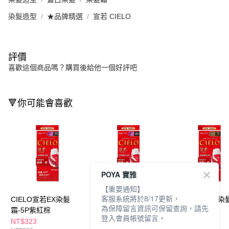
染髮造型
★品牌精選
宣若 CIELO
評價
喜歡這個商品嗎？購買後給他一個好評吧
🔻你可能會喜歡
POYA 寶雅
【重要通知】
客服系統將於8/17更新，
CIELO宣若EX染髮
CIELO宣若EX染髮
CIELO宣若EX染
為保障留言資訊可保留查詢，請先
霜-5P紫紅棕
霜-6P深紅棕
霜-5自然棕
登入會員帳號留言。
NT$323
NT$323
NT$323