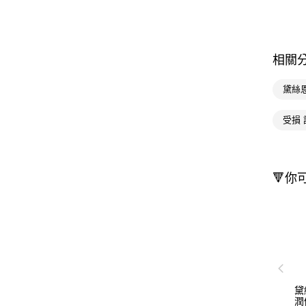
相關
黛絲
受損
🔻你
黛
潤