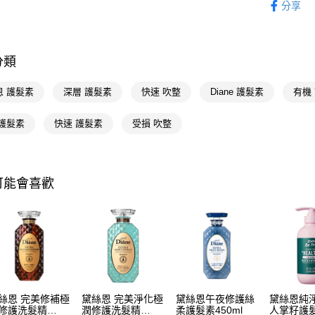
分享
相關說明
個人清潔
【關於「A
即享券
📢主題活動
AFTEE
便利好安
分類
１．簡單
２．便利
運送方式
恩 護髮素
深層 護髮素
快速 吹整
Diane 護髮素
有機
３．安心
全家取貨
【「AFT
 護髮素
快速 護髮素
受損 吹整
每筆NT$6
１．於結帳
付」結帳
付款後全
２．訂單
３．收到繳
每筆NT$6
可能會喜歡
／ATM／
※ 請注意
萊爾富取
絡購買商品
先享後付
每筆NT$6
※ 交易是
是否繳費成
付款後萊
付客戶支
每筆NT$6
【注意事
7-11取貨
１．透過由
絲恩 完美修補極
黛絲恩 完美淨化極
黛絲恩午夜修護絲
黛絲恩純
交易，需
修護洗髮精
潤修護洗髮精
柔護髮素450ml
人掌籽護
每筆NT$6