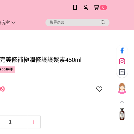
0
研究室
 完美修補極潤修護護髮素450ml
390免運
99