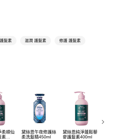
洗潤髮
日韓專區
FTEE先享後付」】
📢
🌸香氛選物提案滿額享8%點數回饋 08/05-09/01
先享後付是「在收到商品之後才付款」的支付方式。 讓您購物簡單
心！
：不需註冊會員、不需綁卡、不需儲值。
：只要手機號碼，簡訊認證，即可結帳。
 護髮素
滋潤 護髮素
修護 護髮素
：先確認商品／服務後，再付款。
付款
EE先享後付」結帳流程】
5，滿NT$390(含以上)免運費
方式選擇「AFTEE先享後付」後，將跳轉至「AFTEE先享後
頁面，進行簡訊認證並確認金額後，即可完成結帳。
家取貨
成立數日內，您將收到繳費通知簡訊。
費通知簡訊後14天內，點擊此簡訊中的連結，可透過四大超商
5，滿NT$390(含以上)免運費
網路銀行／等多元方式進行付款，方視為交易完成。
：結帳手續完成當下不需立刻繳費，但若您需要取消訂單，請聯
貨付款
的店家。未經商家同意取消之訂單仍視為有效，需透過AFTEE
繳納相關費用。
5，滿NT$490(含以上)免運費
否成功請以「AFTEE先享後付 」之結帳頁面顯示為準，若有關於
功／繳費後需取消欲退款等相關疑問，請聯繫「AFTEE先享後
爾富取貨
援中心」
https://netprotections.freshdesk.com/support/home
5，滿NT$490(含以上)免運費
項】
付款
恩沛科技股份有限公司提供之「AFTEE先享後付」服務完成之
淨柔順仙
黛絲恩午夜修護絲
黛絲恩純淨蓬鬆藜
絲蘊極潤修護護髮
依本服務之必要範圍內提供個人資料，並將交易相關給付款項請
髮素
柔洗髮精450ml
麥護髮素400ml
素420ml山茶花
5，滿NT$490(含以上)免運費