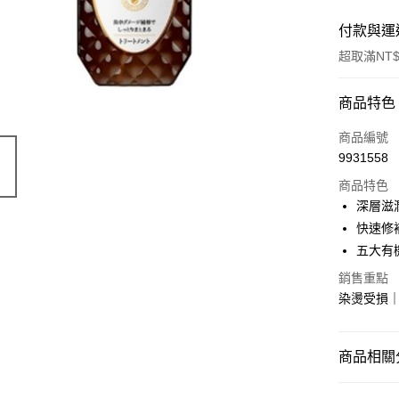
付款與運
超取滿NT$
付款方式
商品特色
POYA支付
商品編號
9931558
信用卡一
商品特色
超商取貨
深層滋
快速修
LINE Pay
五大有
Apple Pay
銷售重點
染燙受損
街口支付
悠遊付
商品相關分
Google Pa
個人清潔
AFTEE先