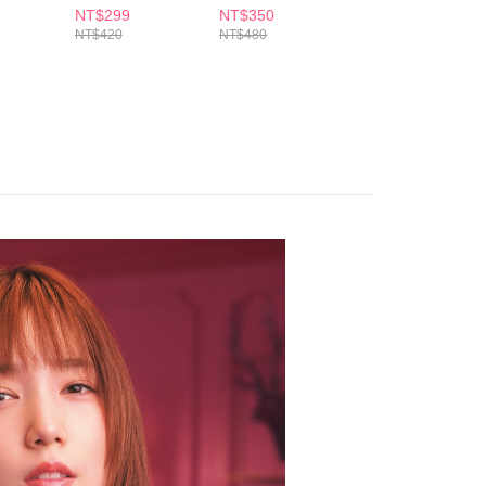
讓予恩沛科技股份有限公司。
NT$299
NT$350
NT$209
個人資料處理事宜，請瀏覽以下網址：
1取貨
NT$420
NT$480
NT$279
ee.tw/terms/#terms3
5，滿NT$490(含以上)免運費
年的使用者請事先徵得法定代理人或監護人之同意方可使用
E先享後付」，若未經同意申辦者引起之損失，本公司不負相關責
AFTEE先享後付」時，將依據個別帳號之用戶狀況，依本公司
00，滿NT$790(含以上)免運費
核予不同之上限額度；若仍有額度不足之情形，本公司將視審查
用戶進行身份認證。
門市自取(由倉庫統一出貨)
一人註冊多個帳號或使用他人資訊註冊。若發現惡意使用之情
0，滿NT$290(含以上)免運費
科技股份有限公司將有權停止該用戶之使用額度並採取法律行