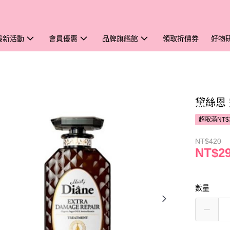
最新活動
會員優惠
品牌旗艦館
領取折價券
好物
黛絲恩
超取滿NT$
NT$420
NT$2
數量