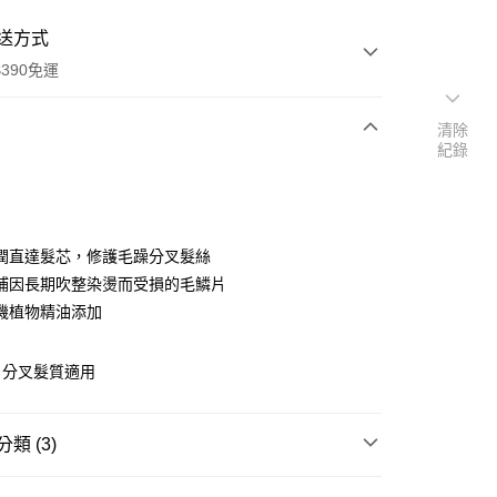
送方式
390免運
清除
紀錄
次付款
付款
潤直達髮芯，修護毛躁分叉髮絲
補因長期吹整染燙而受損的毛鱗片
機植物精油添加
｜分叉髮質適用
類 (3)
y
洗潤髮
保濕修護
享後付