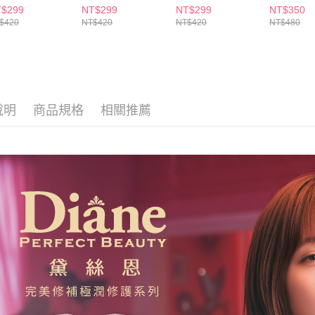
求債權轉
0ml
450ml
400ml
$299
NT$299
NT$299
NT$350
２．關於
付款後7-1
$420
NT$420
NT$420
NT$480
https://aft
每筆NT$6
３．未成
「AFTE
宅配(本島)
任。
４．使用「
每筆NT$1
即時審查
結果請求
說明
商品規格
相關推薦
付款後寶雅
５．嚴禁
每筆NT$8
形，恩沛
動。