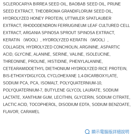
SCLEROCARYA BIRREA SEED OIL, BAOBAB SEED OIL, PRUNE
SEED EXTRACT, THEOBROMA GRANDIFLORUM SEED OIL,
HYDROLYZED HONEY PROTEIN, UTTWILER SPATLAUBER
EXTRACT, RHODODENDRON FERRUGINEUM LEAF CULTURED CELL
EXTRACT, ARGANIA SPINOSA SPROUT SPINOSA EXTRACT,
KERATIN （WOOL）, HYDROLYZED KERATIN （WOOL）,
COLLAGEN, HYDROLYZED CONCHIOLIN, ARGININE, ASPARTIC
ACID, GLYCINE, ALANINE, SERINE, VALINE, ISOLEUCINE,
THREONINE, PROLINE, HISTIDINE, PHENYLALANINE,
CETEARAMIDOETHYL DIETHONIUM HYDROLYZED RICE PROTEIN,
BIS-ETHOXYDIGLYCOL CYCLOHEXANE 1,4-DICARBOXYLATE,
SODIUM PCA, PCA, ISOMALT, POLYQUATERNIUM-10,
POLYQUATERNIUM-7, BUTYLENE GLYCOL LAURATE, SODIUM
LACTATE, XANTHUM GUM, LECITHIN, GLYCERIN, SODIUM CITRATE,
LACTIC ACID, TOCOPHEROL, DISODIUM EDTA, SODIUM BENZOATE,
FLAVOR, CARAMEL
顯示電腦版詳細說明