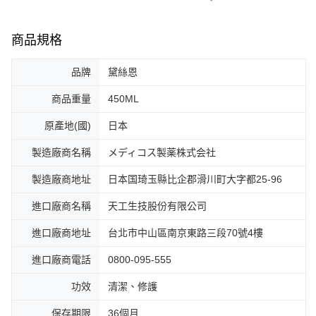
商品規格
品牌
黛絲恩
商品重量
450ML
原產地(國)
日本
製造廠商名稱
メディコス製薬株式会社
製造廠商地址
日本国琦玉縣比企郡滑川町大字都25-96
進口廠商名稱
天工生技股份有限公司
進口廠商地址
台北市中山區南京東路三段70號4樓
進口廠商電話
0800-095-555
功效
清潔、修護
保存期限
36個月