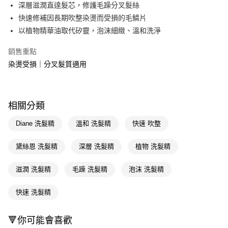
LINE Pay
深層滋潤直達髮芯，修護毛躁分叉髮絲
快速修補因長期吹整染燙而受損的毛鱗片
Apple Pay
以植物精華油取代矽靈，泡沫細緻、溫和洗淨
街口支付
銷售重點
悠遊付
染燙受損｜分叉髮質適用
Google Pay
AFTEE先享後付
相關分類
相關說明
【關於「AFTEE先享後付」】
Diane 洗髮精
溫和 洗髮精
快速 吹整
即享券
AFTEE先享後付是「在收到商品之後才付款」的支付方式。 讓您購物簡單
便利好安心！
黛絲恩 洗髮精
深層 洗髮精
植物 洗髮精
１．簡單：不需註冊會員、不需綁卡、不需儲值。
運送方式
２．便利：只要手機號碼，簡訊認證，即可結帳。
３．安心：先確認商品／服務後，再付款。
滋潤 洗髮精
毛躁 洗髮精
泡沫 洗髮精
全家取貨付款
每筆NT$65，滿NT$390(含以上)免運費
【「AFTEE先享後付」結帳流程】
快速 洗髮精
１．於結帳方式選擇「AFTEE先享後付」後，將跳轉至「AFTEE先享後付」
付款後全家取貨
結帳頁面，進行簡訊認證並確認金額後，即可完成結帳。
２．訂單成立數日內，您將收到繳費通知簡訊。
每筆NT$65，滿NT$390(含以上)免運費
🔻你可能會喜歡
３．收到繳費通知簡訊後14天內，點擊此簡訊中的連結，可透過四大超商／