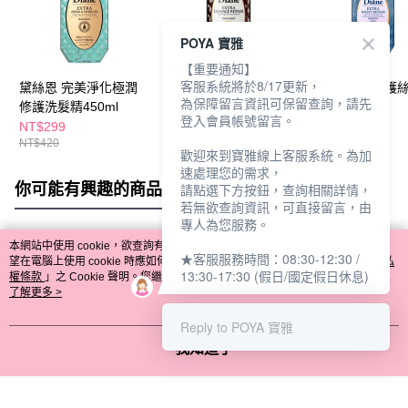
POYA 寶雅
【重要通知】
客服系統將於8/17更新，
黛絲恩 完美淨化極潤
黛絲恩 完美修補極潤
黛絲恩午夜修護
為保障留言資訊可保留查詢，請先
修護洗髮精450ml
修護護髮素450ml
髮精450ml
登入會員帳號留言。
NT$299
NT$299
NT$299
NT$420
NT$420
NT$420
歡迎來到寶雅線上客服系統。為加
速處理您的需求，
你可能有興趣的商品
全站排行
請點選下方按鈕，查詢相關詳情，
若無欲查詢資訊，可直接留言，由
專人為您服務。
本網站中使用 cookie，欲查詢有關本網站使用 cookie 方式之詳情，及若您不希
★客服服務時間：08:30-12:30 /
熱門標籤
望在電腦上使用 cookie 時應如何變更電腦的 cookie 設定，請參閱本網站「
隱私
13:30-17:30 (假日/國定假日休息)
權條款
」之 Cookie 聲明。您繼續使用本網站即表示您同意本公司得按本網站使
用條款之 Cookie 聲明使用 cookie。
了解更多 >
Reply to POYA 寶雅
我知道了