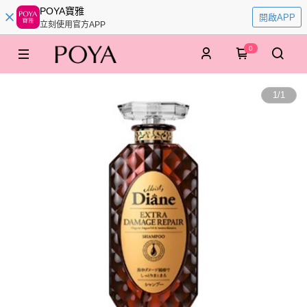
POYA寶雅
開啟APP
立刻使用官方APP
0
1
/
1