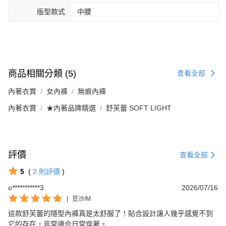
版型款式
中腰
商品相關分類 (5)
查看全部
內著衣賞
女內褲
無痕內褲
內著衣賞
★內著品牌精選
舒芙蕾 SOFT LIGHT
評價
查看全部
5
(
2
則評價
)
o***********3
2026/07/16
|
豆沙/M
這款舒芙蕾的隱型內褲真是太舒服了！貼合設計讓人幾乎感覺不到
它的存在，非常適合日常穿著。