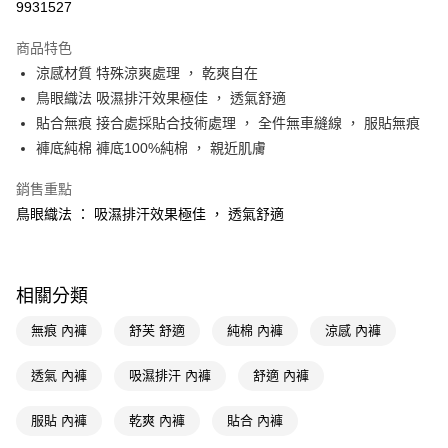
9931527
超商取貨付款
商品特色
LINE Pay
涼感材質 特殊涼爽處理 ， 乾爽自在
鳥眼織法 吸濕排汗效果極佳 ， 透氣舒適
Apple Pay
貼合無痕 接合處採貼合技術處理 ， 全件無車縫線 ， 服貼無痕
街口支付
褲底純棉 褲底100%純棉 ， 親近肌膚
悠遊付
銷售重點
鳥眼織法 ： 吸濕排汗效果極佳 ， 透氣舒適
Google Pay
AFTEE先享後付
相關說明
相關分類
【關於「AFTEE先享後付」】
即享券
AFTEE先享後付是「在收到商品之後才付款」的支付方式。 讓您購物簡單
無痕 內褲
舒芙 舒適
純棉 內褲
涼感 內褲
便利好安心！
１．簡單：不需註冊會員、不需綁卡、不需儲值。
運送方式
２．便利：只要手機號碼，簡訊認證，即可結帳。
透氣 內褲
吸濕排汗 內褲
舒適 內褲
３．安心：先確認商品／服務後，再付款。
全家取貨付款
服貼 內褲
乾爽 內褲
貼合 內褲
每筆NT$65，滿NT$390(含以上)免運費
【「AFTEE先享後付」結帳流程】
１．於結帳方式選擇「AFTEE先享後付」後，將跳轉至「AFTEE先享後付」