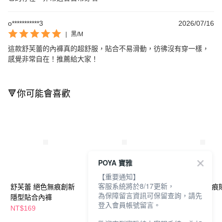
o***********3
2026/07/16
|
黑/M
這款舒芙蕾的內褲真的超舒服，貼合不易滑動，彷彿沒有穿一樣，
感覺非常自在！推薦給大家！
🔻你可能會喜歡
POYA 寶雅
【重要通知】
客服系統將於8/17更新，
舒芙蕾 絕色無痕創新
舒芙蕾-創新隱形高腰
舒芙蕾-緹花無痕
為保障留言資訊可保留查詢，請先
隱型貼合內褲
內褲
內衣
登入會員帳號留言。
NT$169
NT$189
NT$490