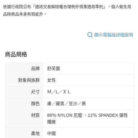
依據行政院公布「通訊交易解除權合理例外情事適用準則」，個人衛生用
品除商品本身有瑕疵外，
顯示電腦版詳細說明
商品規格
品牌
舒芙蕾
對象與族群
女性
尺寸
Ｍ／L／ＸＬ
顏色
膚／藏青／豆沙／黑
材質
88％ NYLON 尼龍 、12％ SPANDEX 彈性
纖維
產地
中國