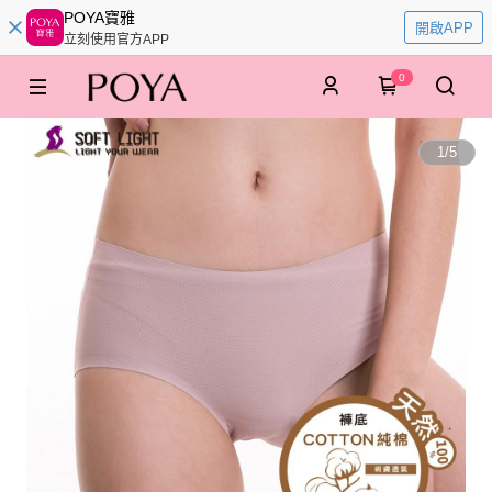
POYA寶雅
開啟APP
立刻使用官方APP
0
1
/
5