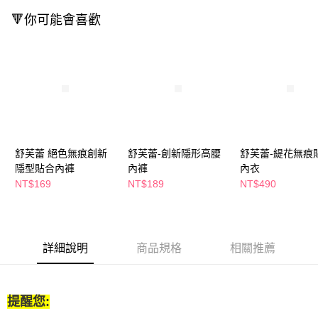
付款後全家取貨
結帳頁面，進行簡訊認證並確認金額後，即可完成結帳。
🔻你可能會喜歡
２．訂單成立數日內，您將收到繳費通知簡訊。
每筆NT$65，滿NT$390(含以上)免運費
３．收到繳費通知簡訊後14天內，點擊此簡訊中的連結，可透過四大超商／
ATM／網路銀行／等多元方式進行付款，方視為交易完成。
萊爾富取貨付款
※ 請注意：結帳手續完成當下不需立刻繳費，但若您需要取消訂單，請聯絡
每筆NT$65，滿NT$490(含以上)免運費
購買商品的店家。未經商家同意取消之訂單仍視為有效，需透過AFTEE先享
後付繳納相關費用。
付款後萊爾富取貨
※ 交易是否成功請以「AFTEE先享後付 」之結帳頁面顯示為準，若有關於
是否繳費成功／繳費後需取消欲退款等相關疑問，請聯繫「AFTEE先享後付
每筆NT$65，滿NT$490(含以上)免運費
客戶支援中心」
https://netprotections.freshdesk.com/support/home
7-11取貨付款
【注意事項】
舒芙蕾 絕色無痕創新
舒芙蕾-創新隱形高腰
舒芙蕾-緹花無痕
１．透過由恩沛科技股份有限公司提供之「AFTEE先享後付」服務完成之交
每筆NT$65，滿NT$490(含以上)免運費
隱型貼合內褲
內褲
內衣
易，需依本服務之必要範圍內提供個人資料，並將交易相關給付款項請求債
NT$169
NT$189
NT$490
權轉讓予恩沛科技股份有限公司。
付款後7-11取貨
２．關於個人資料處理事宜，請瀏覽以下網址：
每筆NT$65，滿NT$490(含以上)免運費
https://aftee.tw/terms/#terms3
３．未成年的使用者請事先徵得法定代理人或監護人之同意方可使用
宅配(本島)
「AFTEE先享後付」，若未經同意申辦者引起之損失，本公司不負相關責
詳細說明
商品規格
相關推薦
任。
每筆NT$100，滿NT$790(含以上)免運費
４．使用「AFTEE先享後付」時，將依據個別帳號之用戶狀況，依本公司即
時審查核予不同之上限額度；若仍有額度不足之情形，本公司將視審查結果
付款後寶雅門市自取(由倉庫統一出貨)
請求用戶進行身份認證。
提醒您:
每筆NT$80，滿NT$290(含以上)免運費
５．嚴禁一人註冊多個帳號或使用他人資訊註冊。若發現惡意使用之情形，
恩沛科技股份有限公司將有權停止該用戶之使用額度並採取法律行動。