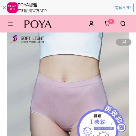
POYA寶雅
開啟APP
立刻使用官方APP
0
1
/
4