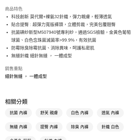
超商取貨付款
商品特色
LINE Pay
科技創新 莫代爾+裸氨32針織，彈力親膚，輕薄透氣
貼合提臀 : 超彈力寬版褲頭，立體剪裁，完美包覆翹臀
Apple Pay
抗菌碘紗新型M507940號專利紗，通過SGS檢驗，金黃色葡萄
街口支付
球菌、白色念珠菌滅菌率>99.9%，有效抗菌
防霉除臭除霉抗菌、消除異味，呵護私密肌
悠遊付
無縫針織 細針無縫 ， 一體成型
Google Pay
銷售重點
AFTEE先享後付
細針無縫 ， 一體成型
相關說明
【關於「AFTEE先享後付」】
即享券
AFTEE先享後付是「在收到商品之後才付款」的支付方式。 讓您購物簡單
便利好安心！
相關分類
１．簡單：不需註冊會員、不需綁卡、不需儲值。
運送方式
２．便利：只要手機號碼，簡訊認證，即可結帳。
抗菌 內褲
舒芙 親膚
白色 內褲
透氣 內褲
３．安心：先確認商品／服務後，再付款。
全家取貨付款
每筆NT$65，滿NT$390(含以上)免運費
無縫 內褲
提臀 內褲
除臭 內褲
針織 白色
【「AFTEE先享後付」結帳流程】
１．於結帳方式選擇「AFTEE先享後付」後，將跳轉至「AFTEE先享後付」
付款後全家取貨
結帳頁面，進行簡訊認證並確認金額後，即可完成結帳。