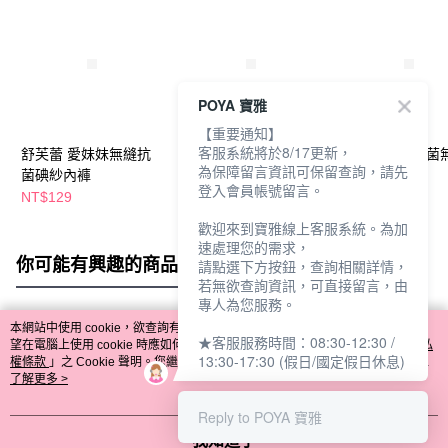
POYA 寶雅
【重要通知】
客服系統將於8/17更新，
舒芙蕾 愛妹妹無縫抗
舒芙蕾 愛妹妹無縫蠶
舒芙蕾 除黴抗菌
為保障留言資訊可保留查詢，請先
菌碘紗內褲
絲內褲
內褲
登入會員帳號留言。
NT$129
NT$159
NT$129
歡迎來到寶雅線上客服系統。為加
速處理您的需求，
你可能有興趣的商品
全站排行
請點選下方按鈕，查詢相關詳情，
若無欲查詢資訊，可直接留言，由
專人為您服務。
本網站中使用 cookie，欲查詢有關本網站使用 cookie 方式之詳情，及若您不希
★客服服務時間：08:30-12:30 /
熱門標籤
望在電腦上使用 cookie 時應如何變更電腦的 cookie 設定，請參閱本網站「
隱私
13:30-17:30 (假日/國定假日休息)
權條款
」之 Cookie 聲明。您繼續使用本網站即表示您同意本公司得按本網站使
用條款之 Cookie 聲明使用 cookie。
了解更多 >
Reply to POYA 寶雅
我知道了