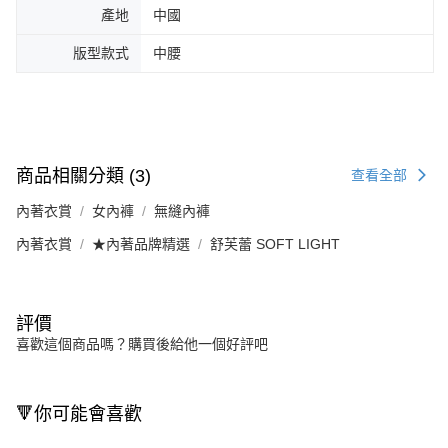
產地
中國
版型款式
中腰
商品相關分類 (3)
查看全部
內著衣賞
女內褲
無縫內褲
內著衣賞
★內著品牌精選
舒芙蕾 SOFT LIGHT
評價
喜歡這個商品嗎？購買後給他一個好評吧
🔻你可能會喜歡