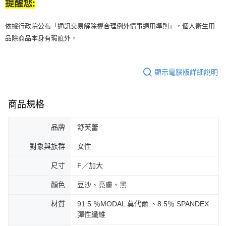
提醒您:
依據行政院公布「通訊交易解除權合理例外情事適用準則」，個人衛生用
品除商品本身有瑕疵外，
顯示電腦版詳細說明
商品規格
品牌
舒芙蕾
對象與族群
女性
尺寸
F／加大
顏色
豆沙、亮膚、黑
材質
91.5 ％MODAL 莫代爾 、8.5％ SPANDEX
彈性纖維