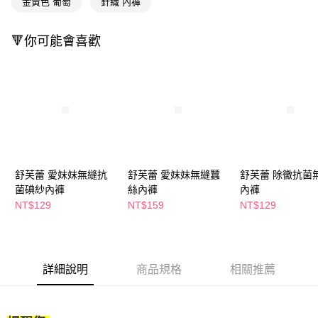
金黃色 葡萄
針織 內褲
２．訂單成立數日內，您將收到繳費通知簡訊。
每筆NT$65，滿NT$390(含以上)免運費
３．收到繳費通知簡訊後14天內，點擊此簡訊中的連結，可透過四大超商／
ATM／網路銀行／等多元方式進行付款，方視為交易完成。
🔻你可能會喜歡
萊爾富取貨付款
※ 請注意：結帳手續完成當下不需立刻繳費，但若您需要取消訂單，請聯絡
每筆NT$65，滿NT$490(含以上)免運費
購買商品的店家。未經商家同意取消之訂單仍視為有效，需透過AFTEE先享
後付繳納相關費用。
付款後萊爾富取貨
※ 交易是否成功請以「AFTEE先享後付 」之結帳頁面顯示為準，若有關於
是否繳費成功／繳費後需取消欲退款等相關疑問，請聯繫「AFTEE先享後付
每筆NT$65，滿NT$490(含以上)免運費
客戶支援中心」
https://netprotections.freshdesk.com/support/home
7-11取貨付款
【注意事項】
１．透過由恩沛科技股份有限公司提供之「AFTEE先享後付」服務完成之交
每筆NT$65，滿NT$490(含以上)免運費
易，需依本服務之必要範圍內提供個人資料，並將交易相關給付款項請求債
舒芙蕾 愛妹妹無縫抗
舒芙蕾 愛妹妹無縫蠶
舒芙蕾 除黴抗菌
權轉讓予恩沛科技股份有限公司。
付款後7-11取貨
２．關於個人資料處理事宜，請瀏覽以下網址：
菌碘紗內褲
絲內褲
內褲
每筆NT$65，滿NT$490(含以上)免運費
https://aftee.tw/terms/#terms3
NT$129
NT$159
NT$129
３．未成年的使用者請事先徵得法定代理人或監護人之同意方可使用
宅配(本島)
「AFTEE先享後付」，若未經同意申辦者引起之損失，本公司不負相關責
任。
每筆NT$100，滿NT$790(含以上)免運費
４．使用「AFTEE先享後付」時，將依據個別帳號之用戶狀況，依本公司即
時審查核予不同之上限額度；若仍有額度不足之情形，本公司將視審查結果
付款後寶雅門市自取(由倉庫統一出貨)
詳細說明
商品規格
相關推薦
請求用戶進行身份認證。
每筆NT$80，滿NT$290(含以上)免運費
５．嚴禁一人註冊多個帳號或使用他人資訊註冊。若發現惡意使用之情形，
恩沛科技股份有限公司將有權停止該用戶之使用額度並採取法律行動。