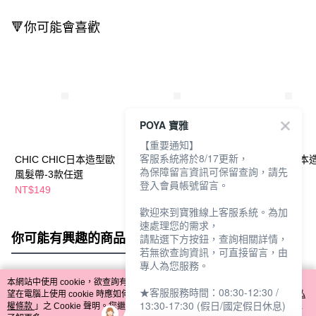
🔻你可能會喜歡
POYA 寶雅
【重要通知】
客服系統將於8/17更新，
CHIC CHIC日本造型歐
CHIC CHIC日本製造型
CHIC CHIC日
為保障留言資訊可保留查詢，請先
風髮帶-3款任選
髮束-多款任選
梳-兩款任選
登入會員帳號留言。
NT$149
NT$149
NT$149
歡迎來到寶雅線上客服系統。為加
速處理您的需求，
你可能有興趣的商品
全站排行
請點選下方按鈕，查詢相關詳情，
若無欲查詢資訊，可直接留言，由
專人為您服務。
本網站中使用 cookie，欲查詢有關本網站使用 cookie 方式之詳情，及若您不希
★客服服務時間：08:30-12:30 /
熱門標籤
望在電腦上使用 cookie 時應如何變更電腦的 cookie 設定，請參閱本網站「
隱私
13:30-17:30 (假日/國定假日休息)
權條款
」之 Cookie 聲明。您繼續使用本網站即表示您同意本公司得按本網站使