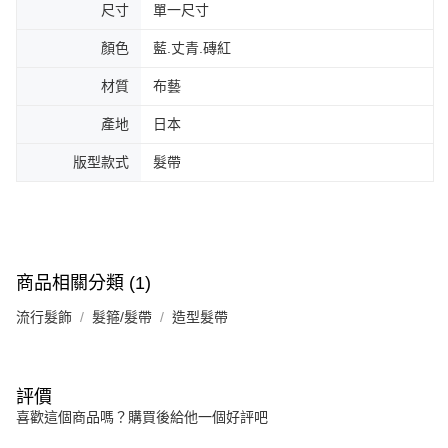
尺寸
單一尺寸
顏色
藍.丈青.磚紅
材質
布藝
產地
日本
版型款式
髮帶
商品相關分類 (1)
流行髮飾
髮箍/髮帶
造型髮帶
評價
喜歡這個商品嗎？購買後給他一個好評吧