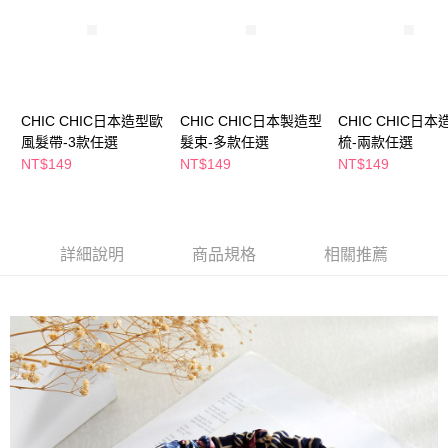
２．訂單成立數日內，您將收到繳費通知簡訊。
每筆NT$65，滿NT$390(含以上)免運費
３．收到繳費通知簡訊後14天內，點擊此簡訊中的連結，可透過四大超商／
ATM／網路銀行／等多元方式進行付款，方視為交易完成。
萊爾富取貨付款
※ 請注意：結帳手續完成當下不需立刻繳費，但若您需要取消訂單，請聯絡
每筆NT$65，滿NT$490(含以上)免運費
購買商品的店家。未經商家同意取消之訂單仍視為有效，需透過AFTEE先享
後付繳納相關費用。
CHIC CHIC日本造型歐
CHIC CHIC日本製造型
CHIC CHIC日
付款後萊爾富取貨
※ 交易是否成功請以「AFTEE先享後付 」之結帳頁面顯示為準，若有關於
是否繳費成功／繳費後需取消欲退款等相關疑問，請聯繫「AFTEE先享後付
風髮帶-3款任選
髮束-多款任選
梳-兩款任選
每筆NT$65，滿NT$490(含以上)免運費
客戶支援中心」
https://netprotections.freshdesk.com/support/home
NT$149
NT$149
NT$149
7-11取貨付款
【注意事項】
１．透過由恩沛科技股份有限公司提供之「AFTEE先享後付」服務完成之交
每筆NT$65，滿NT$490(含以上)免運費
易，需依本服務之必要範圍內提供個人資料，並將交易相關給付款項請求債
權轉讓予恩沛科技股份有限公司。
付款後7-11取貨
詳細說明
商品規格
相關推薦
２．關於個人資料處理事宜，請瀏覽以下網址：
每筆NT$65，滿NT$490(含以上)免運費
https://aftee.tw/terms/#terms3
３．未成年的使用者請事先徵得法定代理人或監護人之同意方可使用
宅配(本島)
「AFTEE先享後付」，若未經同意申辦者引起之損失，本公司不負相關責
任。
每筆NT$100，滿NT$790(含以上)免運費
４．使用「AFTEE先享後付」時，將依據個別帳號之用戶狀況，依本公司即
時審查核予不同之上限額度；若仍有額度不足之情形，本公司將視審查結果
付款後寶雅門市自取(由倉庫統一出貨)
請求用戶進行身份認證。
每筆NT$80，滿NT$290(含以上)免運費
５．嚴禁一人註冊多個帳號或使用他人資訊註冊。若發現惡意使用之情形，
恩沛科技股份有限公司將有權停止該用戶之使用額度並採取法律行動。