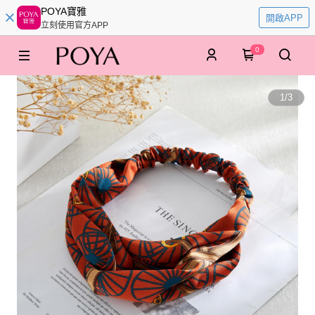
POYA寶雅
開啟APP
立刻使用官方APP
0
1
/
3