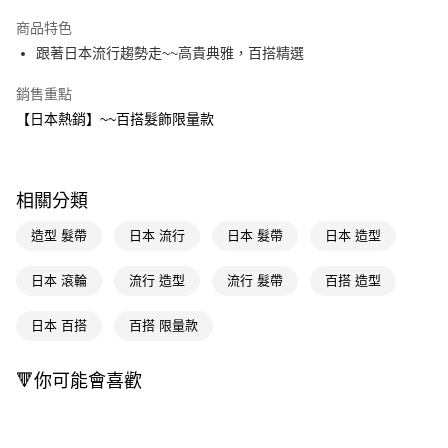
超商取貨付款
商品特色
LINE Pay
跟著日本流行趨勢走~~高貴典雅，百搭精選
Apple Pay
銷售重點
【日本熱銷】~~百搭髮飾限量款
街口支付
悠遊付
Google Pay
相關分類
AFTEE先享後付
造型 髮帶
日本 流行
日本 髮帶
日本 造型
相關說明
【關於「AFTEE先享後付」】
日本 滾輪
流行 造型
流行 髮帶
百搭 造型
即享券
AFTEE先享後付是「在收到商品之後才付款」的支付方式。 讓您購物簡單
便利好安心！
日本 百搭
百搭 限量款
１．簡單：不需註冊會員、不需綁卡、不需儲值。
運送方式
２．便利：只要手機號碼，簡訊認證，即可結帳。
３．安心：先確認商品／服務後，再付款。
全家取貨付款
🔻你可能會喜歡
每筆NT$65，滿NT$390(含以上)免運費
【「AFTEE先享後付」結帳流程】
１．於結帳方式選擇「AFTEE先享後付」後，將跳轉至「AFTEE先享後付」
付款後全家取貨
結帳頁面，進行簡訊認證並確認金額後，即可完成結帳。