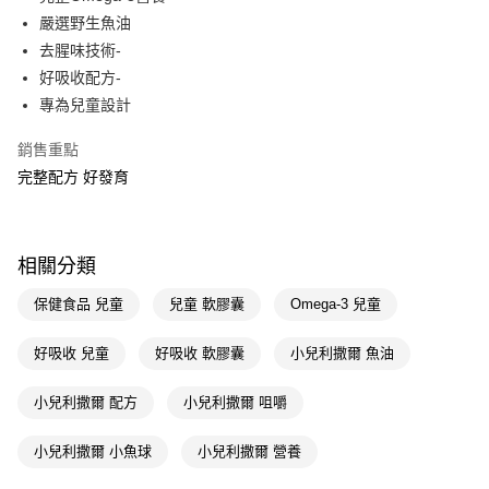
嚴選野生魚油
Apple Pay
去腥味技術-
街口支付
好吸收配方-
專為兒童設計
悠遊付
銷售重點
Google Pay
完整配方 好發育
AFTEE先享後付
相關說明
【關於「AFTEE先享後付」】
即享券
相關分類
AFTEE先享後付是「在收到商品之後才付款」的支付方式。 讓您購物簡單
便利好安心！
１．簡單：不需註冊會員、不需綁卡、不需儲值。
保健食品 兒童
兒童 軟膠囊
Omega-3 兒童
運送方式
２．便利：只要手機號碼，簡訊認證，即可結帳。
３．安心：先確認商品／服務後，再付款。
全家取貨付款
好吸收 兒童
好吸收 軟膠囊
小兒利撒爾 魚油
每筆NT$65，滿NT$390(含以上)免運費
【「AFTEE先享後付」結帳流程】
１．於結帳方式選擇「AFTEE先享後付」後，將跳轉至「AFTEE先享後付」
小兒利撒爾 配方
小兒利撒爾 咀嚼
付款後全家取貨
結帳頁面，進行簡訊認證並確認金額後，即可完成結帳。
２．訂單成立數日內，您將收到繳費通知簡訊。
每筆NT$65，滿NT$390(含以上)免運費
小兒利撒爾 小魚球
小兒利撒爾 營養
３．收到繳費通知簡訊後14天內，點擊此簡訊中的連結，可透過四大超商／
ATM／網路銀行／等多元方式進行付款，方視為交易完成。