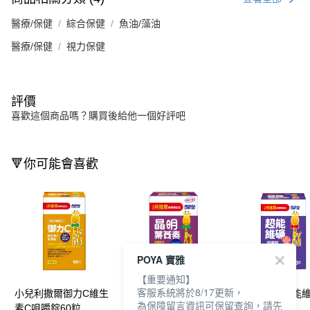
醫療/保健
綜合保健
魚油/藻油
醫療/保健
視力保健
評價
喜歡這個商品嗎？購買後給他一個好評吧
🔻你可能會喜歡
POYA 寶雅
【重要通知】
客服系統將於8/17更新，
小兒利撒爾御力C維生
小兒利撒爾晶明葉黃素
小兒利撒爾超能
為保障留言資訊可保留查詢，請先
素C咀嚼錠60粒
咀嚼錠(36粒)
嚼錠60錠