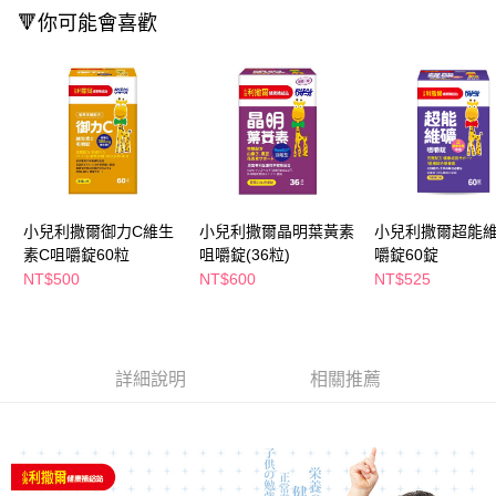
萊爾富取貨付款
※ 請注意：結帳手續完成當下不需立刻繳費，但若您需要取消訂單，請聯絡
🔻你可能會喜歡
每筆NT$65，滿NT$490(含以上)免運費
購買商品的店家。未經商家同意取消之訂單仍視為有效，需透過AFTEE先享
後付繳納相關費用。
付款後萊爾富取貨
※ 交易是否成功請以「AFTEE先享後付 」之結帳頁面顯示為準，若有關於
是否繳費成功／繳費後需取消欲退款等相關疑問，請聯繫「AFTEE先享後付
每筆NT$65，滿NT$490(含以上)免運費
客戶支援中心」
https://netprotections.freshdesk.com/support/home
7-11取貨付款
【注意事項】
１．透過由恩沛科技股份有限公司提供之「AFTEE先享後付」服務完成之交
每筆NT$65，滿NT$490(含以上)免運費
易，需依本服務之必要範圍內提供個人資料，並將交易相關給付款項請求債
權轉讓予恩沛科技股份有限公司。
付款後7-11取貨
２．關於個人資料處理事宜，請瀏覽以下網址：
小兒利撒爾御力C維生
小兒利撒爾晶明葉黃素
小兒利撒爾超能
每筆NT$65，滿NT$490(含以上)免運費
https://aftee.tw/terms/#terms3
素C咀嚼錠60粒
咀嚼錠(36粒)
嚼錠60錠
３．未成年的使用者請事先徵得法定代理人或監護人之同意方可使用
NT$500
NT$600
NT$525
宅配(本島)
「AFTEE先享後付」，若未經同意申辦者引起之損失，本公司不負相關責
任。
每筆NT$100，滿NT$790(含以上)免運費
４．使用「AFTEE先享後付」時，將依據個別帳號之用戶狀況，依本公司即
時審查核予不同之上限額度；若仍有額度不足之情形，本公司將視審查結果
付款後寶雅門市自取(由倉庫統一出貨)
請求用戶進行身份認證。
詳細說明
相關推薦
每筆NT$80，滿NT$290(含以上)免運費
５．嚴禁一人註冊多個帳號或使用他人資訊註冊。若發現惡意使用之情形，
恩沛科技股份有限公司將有權停止該用戶之使用額度並採取法律行動。