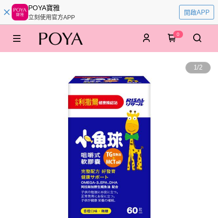
POYA寶雅
開啟APP
立刻使用官方APP
0
1
/
2