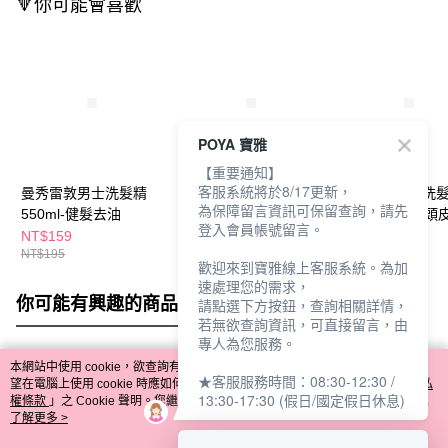
🔻你可能會喜歡
POYA 寶雅
【重要通知】
客服系統將於8/17更新，
曼秀雷敦男士洗髮精
曼秀雷敦男士洗髮精
曼秀雷敦男士洗
為保障留言資訊可保留查詢，請先
550ml-健髮去油
550ml-抗屑冰涼
550ml-咖啡因頭
登入會員帳號留言。
NT$159
NT$159
NT$159
NT$195
NT$195
NT$195
歡迎來到寶雅線上客服系統。為加
速處理您的需求，
你可能有興趣的商品
全站排行
請點選下方按鈕，查詢相關詳情，
若無欲查詢資訊，可直接留言，由
專人為您服務。
本網站中使用 cookie，欲查詢有關本網站使用 cookie 方式之詳情，及若您不希
★客服服務時間：08:30-12:30 /
熱門標籤
望在電腦上使用 cookie 時應如何變更電腦的 cookie 設定，請參閱本網站「
隱私
13:30-17:30 (假日/國定假日休息)
權條款
」之 Cookie 聲明。您繼續使用本網站即表示您同意本公司得按本網站使
用條款之 Cookie 聲明使用 cookie。
了解更多 >