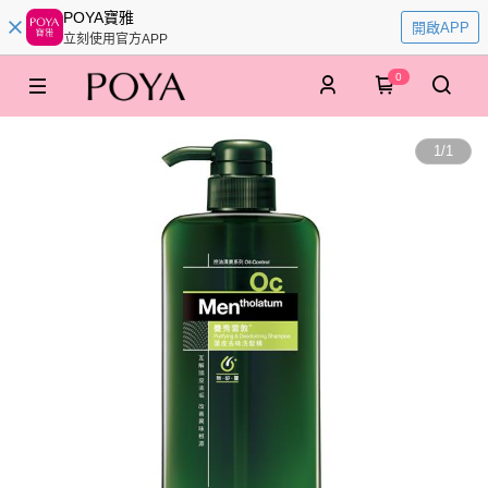
POYA寶雅
開啟APP
立刻使用官方APP
0
1
/
1