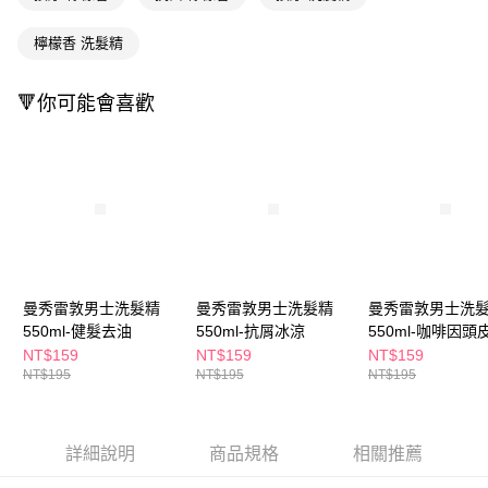
ATM／網路銀行／等多元方式進行付款，方視為交易完成。
萊爾富取貨付款
※ 請注意：結帳手續完成當下不需立刻繳費，但若您需要取消訂單，請聯絡
檸檬香 洗髮精
每筆NT$65，滿NT$490(含以上)免運費
購買商品的店家。未經商家同意取消之訂單仍視為有效，需透過AFTEE先享
後付繳納相關費用。
付款後萊爾富取貨
※ 交易是否成功請以「AFTEE先享後付 」之結帳頁面顯示為準，若有關於
🔻你可能會喜歡
是否繳費成功／繳費後需取消欲退款等相關疑問，請聯繫「AFTEE先享後付
每筆NT$65，滿NT$490(含以上)免運費
客戶支援中心」
https://netprotections.freshdesk.com/support/home
7-11取貨付款
【注意事項】
１．透過由恩沛科技股份有限公司提供之「AFTEE先享後付」服務完成之交
每筆NT$65，滿NT$490(含以上)免運費
易，需依本服務之必要範圍內提供個人資料，並將交易相關給付款項請求債
權轉讓予恩沛科技股份有限公司。
付款後7-11取貨
２．關於個人資料處理事宜，請瀏覽以下網址：
每筆NT$65，滿NT$490(含以上)免運費
https://aftee.tw/terms/#terms3
３．未成年的使用者請事先徵得法定代理人或監護人之同意方可使用
宅配(本島)
「AFTEE先享後付」，若未經同意申辦者引起之損失，本公司不負相關責
曼秀雷敦男士洗髮精
曼秀雷敦男士洗髮精
曼秀雷敦男士洗
任。
每筆NT$100，滿NT$790(含以上)免運費
550ml-健髮去油
550ml-抗屑冰涼
550ml-咖啡因頭
４．使用「AFTEE先享後付」時，將依據個別帳號之用戶狀況，依本公司即
NT$159
NT$159
NT$159
時審查核予不同之上限額度；若仍有額度不足之情形，本公司將視審查結果
付款後寶雅門市自取(由倉庫統一出貨)
NT$195
NT$195
NT$195
請求用戶進行身份認證。
每筆NT$80，滿NT$290(含以上)免運費
５．嚴禁一人註冊多個帳號或使用他人資訊註冊。若發現惡意使用之情形，
恩沛科技股份有限公司將有權停止該用戶之使用額度並採取法律行動。
詳細說明
商品規格
相關推薦