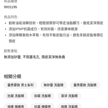
商品編號
LINE Pay
9931195
Apple Pay
商品特色
街口支付
創新油垢溶解技術，輕輕按摩即可帶走油脂髒污，徹底潔淨頭皮
悠遊付
添加IPMP抗菌成分，有效抑菌，改善異味根源
添加檸檬香桃木萃取，有效平衡皮脂分泌，避免多餘皮脂堆積在
Google Pay
頭皮
AFTEE先享後付
銷售重點
相關說明
無添加矽靈, 不阻塞毛孔, 頭皮潔淨無負擔
【關於「AFTEE先享後付」】
即享券
AFTEE先享後付是「在收到商品之後才付款」的支付方式。 讓您購物簡單
便利好安心！
１．簡單：不需註冊會員、不需綁卡、不需儲值。
運送方式
２．便利：只要手機號碼，簡訊認證，即可結帳。
相關分類
３．安心：先確認商品／服務後，再付款。
全家取貨付款
曼秀雷敦 男士系列
無矽靈 洗髮精
曼秀雷敦 洗髮精
每筆NT$65，滿NT$390(含以上)免運費
【「AFTEE先享後付」結帳流程】
１．於結帳方式選擇「AFTEE先享後付」後，將跳轉至「AFTEE先享後付」
付款後全家取貨
抗菌 洗髮精
抑菌 洗髮精
潔淨 洗髮精
結帳頁面，進行簡訊認證並確認金額後，即可完成結帳。
２．訂單成立數日內，您將收到繳費通知簡訊。
每筆NT$65，滿NT$390(含以上)免運費
３．收到繳費通知簡訊後14天內，點擊此簡訊中的連結，可透過四大超商／
按摩 檸檬香
抗菌 檸檬香
按摩 洗髮精