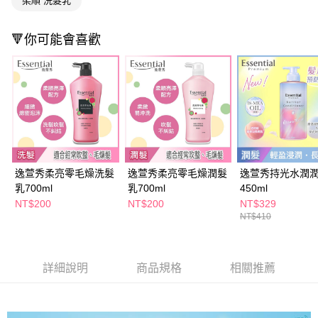
萊爾富取貨付款
柔順 洗髮乳
※ 請注意：結帳手續完成當下不需立刻繳費，但若您需要取消訂單，請聯絡
每筆NT$65，滿NT$490(含以上)免運費
購買商品的店家。未經商家同意取消之訂單仍視為有效，需透過AFTEE先享
後付繳納相關費用。
🔻你可能會喜歡
付款後萊爾富取貨
※ 交易是否成功請以「AFTEE先享後付 」之結帳頁面顯示為準，若有關於
是否繳費成功／繳費後需取消欲退款等相關疑問，請聯繫「AFTEE先享後付
每筆NT$65，滿NT$490(含以上)免運費
客戶支援中心」
https://netprotections.freshdesk.com/support/home
7-11取貨付款
【注意事項】
１．透過由恩沛科技股份有限公司提供之「AFTEE先享後付」服務完成之交
每筆NT$65，滿NT$490(含以上)免運費
易，需依本服務之必要範圍內提供個人資料，並將交易相關給付款項請求債
權轉讓予恩沛科技股份有限公司。
付款後7-11取貨
２．關於個人資料處理事宜，請瀏覽以下網址：
每筆NT$65，滿NT$490(含以上)免運費
https://aftee.tw/terms/#terms3
逸萱秀柔亮零毛燥洗髮
逸萱秀柔亮零毛燥潤髮
逸萱秀持光水潤
３．未成年的使用者請事先徵得法定代理人或監護人之同意方可使用
宅配(本島)
「AFTEE先享後付」，若未經同意申辦者引起之損失，本公司不負相關責
乳700ml
乳700ml
450ml
任。
每筆NT$100，滿NT$790(含以上)免運費
NT$200
NT$200
NT$329
４．使用「AFTEE先享後付」時，將依據個別帳號之用戶狀況，依本公司即
NT$410
時審查核予不同之上限額度；若仍有額度不足之情形，本公司將視審查結果
付款後寶雅門市自取(由倉庫統一出貨)
請求用戶進行身份認證。
每筆NT$80，滿NT$290(含以上)免運費
５．嚴禁一人註冊多個帳號或使用他人資訊註冊。若發現惡意使用之情形，
恩沛科技股份有限公司將有權停止該用戶之使用額度並採取法律行動。
詳細說明
商品規格
相關推薦