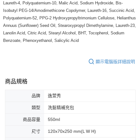
Laureth-4, Polyquaternium-10, Malic Acid, Sodium Hydroxide, Bis-
Isobutyl PEG-14/Amodimethicone Copolymer, Laureth-16, Succinic Acid,
Polyquaternium-52, PPG-2 Hydroxypropyltrimonium Cellulose, Helianthus
Annuus (Sunflower) Seed Oil, Stearoxypropyl Dimethylamine, Laureth-23,
Lanolin Acid, Citric Acid, Stearyl Alcohol, BHT, Tocopherol, Sodium
Benzoate, Phenoxyethanol, Salicylic Acid
顯示電腦版詳細說明
商品規格
品牌
逸萱秀
類型
洗髮精補充包
商品容量
550ml
尺寸
120x70x250 mm(L W H)