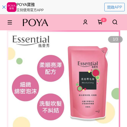
POYA寶雅
開啟APP
立刻使用官方APP
0
1
/
3