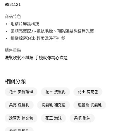
9931121
Apple Pay
商品特色
街口支付
毛鱗片屏護科技
悠遊付
柔順亮澤配方-抵抗毛燥、預防頭髮糾結無光澤
細緻綿密泡沫-輕柔洗淨不扯髮
Google Pay
銷售重點
AFTEE先享後付
洗髮吹髮不糾結-手梳就像精心吹過
相關說明
【關於「AFTEE先享後付」】
即享券
AFTEE先享後付是「在收到商品之後才付款」的支付方式。 讓您購物簡單
便利好安心！
相關分類
１．簡單：不需註冊會員、不需綁卡、不需儲值。
運送方式
２．便利：只要手機號碼，簡訊認證，即可結帳。
３．安心：先確認商品／服務後，再付款。
花王 美髮護理
花王 洗髮乳
花王 補充包
全家取貨付款
每筆NT$65，滿NT$390(含以上)免運費
【「AFTEE先享後付」結帳流程】
柔亮 洗髮乳
洗髮乳 補充包
逸萱秀 洗髮乳
１．於結帳方式選擇「AFTEE先享後付」後，將跳轉至「AFTEE先享後付」
付款後全家取貨
結帳頁面，進行簡訊認證並確認金額後，即可完成結帳。
２．訂單成立數日內，您將收到繳費通知簡訊。
逸萱秀 補充包
花王 泡沫
柔順 泡沫
每筆NT$65，滿NT$390(含以上)免運費
３．收到繳費通知簡訊後14天內，點擊此簡訊中的連結，可透過四大超商／
ATM／網路銀行／等多元方式進行付款，方視為交易完成。