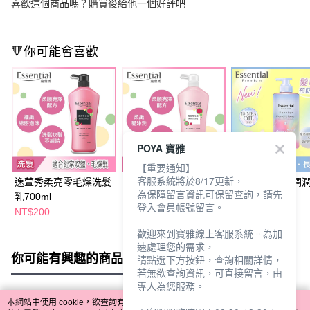
喜歡這個商品嗎？購買後給他一個好評吧
🔻你可能會喜歡
POYA 寶雅
【重要通知】
客服系統將於8/17更新，
逸萱秀柔亮零毛燥洗髮
逸萱秀柔亮零毛燥潤髮
逸萱秀持光水潤
為保障留言資訊可保留查詢，請先
乳700ml
乳700ml
450ml
登入會員帳號留言。
NT$200
NT$200
NT$329
NT$410
歡迎來到寶雅線上客服系統。為加
速處理您的需求，
你可能有興趣的商品
全站排行
請點選下方按鈕，查詢相關詳情，
若無欲查詢資訊，可直接留言，由
專人為您服務。
本網站中使用 cookie，欲查詢有關本網站使用 cookie 方式之詳情，及若您不希