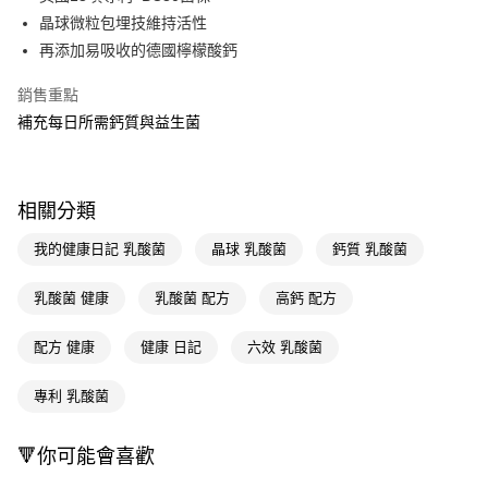
晶球微粒包埋技維持活性
Apple Pay
再添加易吸收的德國檸檬酸鈣
街口支付
銷售重點
悠遊付
補充每日所需鈣質與益生菌
Google Pay
AFTEE先享後付
相關分類
相關說明
【關於「AFTEE先享後付」】
我的健康日記 乳酸菌
晶球 乳酸菌
鈣質 乳酸菌
即享券
AFTEE先享後付是「在收到商品之後才付款」的支付方式。 讓您購物簡單
便利好安心！
乳酸菌 健康
乳酸菌 配方
高鈣 配方
１．簡單：不需註冊會員、不需綁卡、不需儲值。
運送方式
２．便利：只要手機號碼，簡訊認證，即可結帳。
３．安心：先確認商品／服務後，再付款。
配方 健康
健康 日記
六效 乳酸菌
全家取貨付款
每筆NT$65，滿NT$390(含以上)免運費
【「AFTEE先享後付」結帳流程】
專利 乳酸菌
１．於結帳方式選擇「AFTEE先享後付」後，將跳轉至「AFTEE先享後付」
付款後全家取貨
結帳頁面，進行簡訊認證並確認金額後，即可完成結帳。
２．訂單成立數日內，您將收到繳費通知簡訊。
每筆NT$65，滿NT$390(含以上)免運費
🔻你可能會喜歡
３．收到繳費通知簡訊後14天內，點擊此簡訊中的連結，可透過四大超商／
ATM／網路銀行／等多元方式進行付款，方視為交易完成。