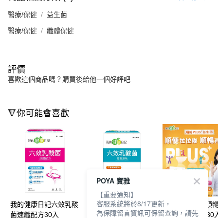
醫療/保健
益生菌
醫療/保健
纖體保健
評價
喜歡這個商品嗎？購買後給他一個好評吧
🔻你可能會喜歡
POYA 寶雅
【重要通知】
客服系統將於8/17更新，
我的健康日記六效乳酸
我的健康日記六效乳酸
我的健康日記順
為保障留言資訊可保留查詢，請先
菌速纖配方30入
菌經典原味升級30入
PLUS+益生菌30