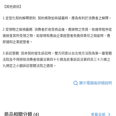
【其他資訊】
1.定型化契約解釋原則: 契約條款如有疑義時，應為有利於消費者之解釋。
2.受領物之檢視義務: 消費者於收受商品後，應按物之性質，依通常程序從
速檢查其所受領之物，如發現有應由企業經營者負擔保責任之瑕疵時，應
即通知企業經營者。
3.訴訟管轄: 因本契約發生訴訟時，雙方同意以台北地方法院為第一審管轄
法院及不得排除消費者保護法第四十七條及民事訴訟法第四百三十六條之
九規定之小額訴訟管轄法院之適用。
顯示電腦版詳細說明
商品相關分類 (4)
查看全部