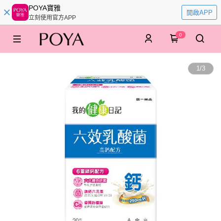
POYA寶雅
開啟APP
立刻使用官方APP
0
1
/
3