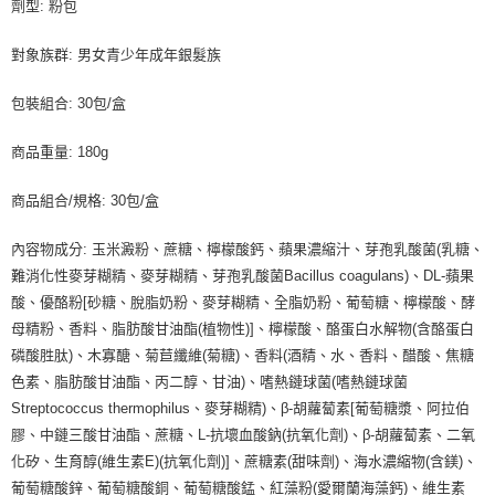
劑型: 粉包
對象族群: 男女青少年成年銀髮族
包裝組合: 30包/盒
商品重量: 180g
商品組合/規格: 30包/盒
內容物成分: 玉米澱粉、蔗糖、檸檬酸鈣、蘋果濃縮汁、芽孢乳酸菌(乳糖、
難消化性麥芽糊精、麥芽糊精、芽孢乳酸菌Bacillus coagulans)、DL-蘋果
酸、優酪粉[砂糖、脫脂奶粉、麥芽糊精、全脂奶粉、葡萄糖、檸檬酸、酵
母精粉、香料、脂肪酸甘油酯(植物性)]、檸檬酸、酪蛋白水解物(含酪蛋白
磷酸胜肽)、木寡醣、菊苣纖維(菊糖)、香料(酒精、水、香料、醋酸、焦糖
色素、脂肪酸甘油酯、丙二醇、甘油)、嗜熱鏈球菌(嗜熱鏈球菌
Streptococcus thermophilus、麥芽糊精)、β-胡蘿蔔素[葡萄糖漿、阿拉伯
膠、中鏈三酸甘油酯、蔗糖、L-抗壞血酸鈉(抗氧化劑)、β-胡蘿蔔素、二氧
化矽、生育醇(維生素E)(抗氧化劑)]、蔗糖素(甜味劑)、海水濃縮物(含鎂)、
葡萄糖酸鋅、葡萄糖酸銅、葡萄糖酸錳、紅藻粉(愛爾蘭海藻鈣)、維生素