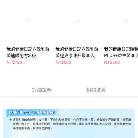
萊爾富取貨付款
※ 請注意：結帳手續完成當下不需立刻繳費，但若您需要取消訂單，請聯絡
每筆NT$65，滿NT$490(含以上)免運費
購買商品的店家。未經商家同意取消之訂單仍視為有效，需透過AFTEE先享
後付繳納相關費用。
付款後萊爾富取貨
※ 交易是否成功請以「AFTEE先享後付 」之結帳頁面顯示為準，若有關於
是否繳費成功／繳費後需取消欲退款等相關疑問，請聯繫「AFTEE先享後付
每筆NT$65，滿NT$490(含以上)免運費
客戶支援中心」
https://netprotections.freshdesk.com/support/home
7-11取貨付款
【注意事項】
１．透過由恩沛科技股份有限公司提供之「AFTEE先享後付」服務完成之交
每筆NT$65，滿NT$490(含以上)免運費
我的健康日記六效乳酸
我的健康日記六效乳酸
我的健康日記順
易，需依本服務之必要範圍內提供個人資料，並將交易相關給付款項請求債
菌速纖配方30入
菌經典原味升級30入
PLUS+益生菌30
權轉讓予恩沛科技股份有限公司。
付款後7-11取貨
NT$720
NT$680
NT$780
２．關於個人資料處理事宜，請瀏覽以下網址：
每筆NT$65，滿NT$490(含以上)免運費
https://aftee.tw/terms/#terms3
３．未成年的使用者請事先徵得法定代理人或監護人之同意方可使用
宅配(本島)
「AFTEE先享後付」，若未經同意申辦者引起之損失，本公司不負相關責
任。
每筆NT$100，滿NT$790(含以上)免運費
詳細說明
相關推薦
４．使用「AFTEE先享後付」時，將依據個別帳號之用戶狀況，依本公司即
時審查核予不同之上限額度；若仍有額度不足之情形，本公司將視審查結果
付款後寶雅門市自取(由倉庫統一出貨)
請求用戶進行身份認證。
每筆NT$80，滿NT$290(含以上)免運費
５．嚴禁一人註冊多個帳號或使用他人資訊註冊。若發現惡意使用之情形，
恩沛科技股份有限公司將有權停止該用戶之使用額度並採取法律行動。