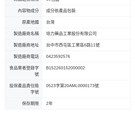
內容物成分
成分依產品包裝
原產地國
台灣
製造廠商名稱
培力藥品工業股份有限公司
製造廠商地址
台中市西屯區工業區6路11號
製造廠商電話
0423592576
食品業者登錄字
B152260152000002
號
投保產品責任險
0523字第20AML0000173號
字號
保存期限
2年