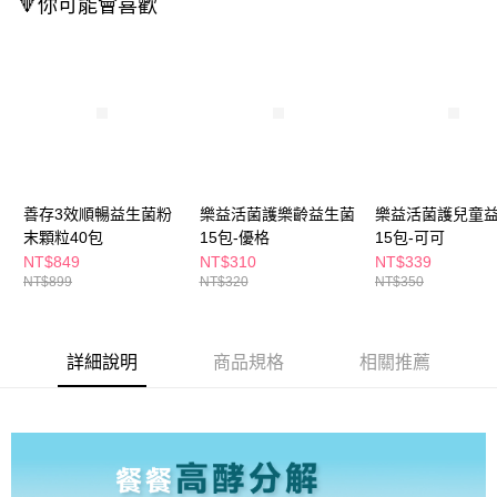
🔻你可能會喜歡
３．收到繳費通知簡訊後14天內，點擊此簡訊中的連結，可透過四大超商／
ATM／網路銀行／等多元方式進行付款，方視為交易完成。
萊爾富取貨付款
※ 請注意：結帳手續完成當下不需立刻繳費，但若您需要取消訂單，請聯絡
每筆NT$65，滿NT$490(含以上)免運費
購買商品的店家。未經商家同意取消之訂單仍視為有效，需透過AFTEE先享
後付繳納相關費用。
付款後萊爾富取貨
※ 交易是否成功請以「AFTEE先享後付 」之結帳頁面顯示為準，若有關於
是否繳費成功／繳費後需取消欲退款等相關疑問，請聯繫「AFTEE先享後付
每筆NT$65，滿NT$490(含以上)免運費
客戶支援中心」
https://netprotections.freshdesk.com/support/home
7-11取貨付款
【注意事項】
１．透過由恩沛科技股份有限公司提供之「AFTEE先享後付」服務完成之交
每筆NT$65，滿NT$490(含以上)免運費
善存3效順暢益生菌粉
樂益活菌護樂齡益生菌
樂益活菌護兒童
易，需依本服務之必要範圍內提供個人資料，並將交易相關給付款項請求債
末顆粒40包
15包-優格
15包-可可
權轉讓予恩沛科技股份有限公司。
付款後7-11取貨
NT$849
NT$310
NT$339
２．關於個人資料處理事宜，請瀏覽以下網址：
每筆NT$65，滿NT$490(含以上)免運費
NT$899
NT$320
NT$350
https://aftee.tw/terms/#terms3
３．未成年的使用者請事先徵得法定代理人或監護人之同意方可使用
宅配(本島)
「AFTEE先享後付」，若未經同意申辦者引起之損失，本公司不負相關責
任。
每筆NT$100，滿NT$790(含以上)免運費
詳細說明
商品規格
相關推薦
４．使用「AFTEE先享後付」時，將依據個別帳號之用戶狀況，依本公司即
時審查核予不同之上限額度；若仍有額度不足之情形，本公司將視審查結果
付款後寶雅門市自取(由倉庫統一出貨)
請求用戶進行身份認證。
每筆NT$80，滿NT$290(含以上)免運費
５．嚴禁一人註冊多個帳號或使用他人資訊註冊。若發現惡意使用之情形，
恩沛科技股份有限公司將有權停止該用戶之使用額度並採取法律行動。