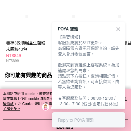
POYA 寶雅
【重要通知】
客服系統將於8/17更新，
善存3效順暢益生菌粉
樂益活菌護樂齡益生菌
樂益活菌護兒童
為保障留言資訊可保留查詢，請先
末顆粒40包
15包-優格
15包-可可
登入會員帳號留言。
NT$849
NT$310
NT$339
NT$899
NT$320
NT$350
歡迎來到寶雅線上客服系統。為加
速處理您的需求，
你可能有興趣的商品
全站排行
請點選下方按鈕，查詢相關詳情，
若無欲查詢資訊，可直接留言，由
專人為您服務。
本網站中使用 cookie，欲查詢有關本網站使用 cookie 方式之詳情，及若您不希
★客服服務時間：08:30-12:30 /
熱門標籤
望在電腦上使用 cookie 時應如何變更電腦的 cookie 設定，請參閱本網站「
隱私
13:30-17:30 (假日/國定假日休息)
權條款
」之 Cookie 聲明。您繼續使用本網站即表示您同意本公司得按本網站使
用條款之 Cookie 聲明使用 cookie。
了解更多 >
Reply to POYA 寶雅
我知道了