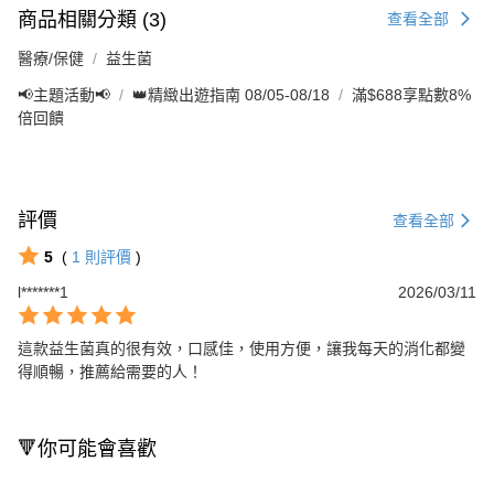
商品相關分類 (3)
查看全部
醫療/保健
益生菌
📢主題活動📢
👑精緻出遊指南 08/05-08/18
滿$688享點數8%
倍回饋
評價
查看全部
5
(
1
則評價
)
l*******1
2026/03/11
這款益生菌真的很有效，口感佳，使用方便，讓我每天的消化都變
得順暢，推薦給需要的人！
🔻你可能會喜歡