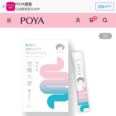
POYA寶雅
開啟APP
立刻使用官方APP
0
1
/
2