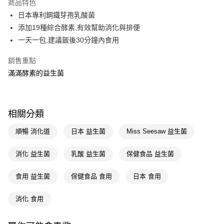
商品特色
LINE Pay
日本專利鋼鐵芽孢乳酸菌
添加19種綜合酵素,有效幫助消化與排便
Apple Pay
一天一包,建議飯後30分鐘內食用
街口支付
銷售重點
悠遊付
滿滿酵素的益生菌
Google Pay
AFTEE先享後付
相關分類
相關說明
【關於「AFTEE先享後付」】
順暢 消化道
日本 益生菌
Miss Seesaw 益生菌
即享券
AFTEE先享後付是「在收到商品之後才付款」的支付方式。 讓您購物簡單
便利好安心！
消化 益生菌
乳酸 益生菌
保健食品 益生菌
１．簡單：不需註冊會員、不需綁卡、不需儲值。
運送方式
２．便利：只要手機號碼，簡訊認證，即可結帳。
３．安心：先確認商品／服務後，再付款。
食用 益生菌
保健食品 食用
日本 食用
全家取貨付款
每筆NT$65，滿NT$390(含以上)免運費
【「AFTEE先享後付」結帳流程】
消化 食用
１．於結帳方式選擇「AFTEE先享後付」後，將跳轉至「AFTEE先享後付」
付款後全家取貨
結帳頁面，進行簡訊認證並確認金額後，即可完成結帳。
２．訂單成立數日內，您將收到繳費通知簡訊。
每筆NT$65，滿NT$390(含以上)免運費