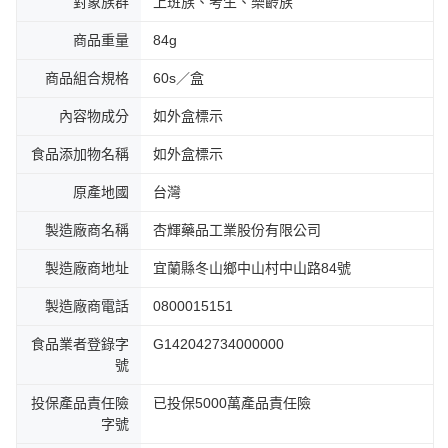
對象族群
上班族、考生、樂齡族
商品重量
84g
商品組合規格
60s／盒
內容物成分
如外盒標示
食品添加物名稱
如外盒標示
原產地國
台灣
製造廠商名稱
杏輝藥品工業股份有限公司
製造廠商地址
宜蘭縣冬山鄉中山村中山路84號
製造廠商電話
0800015151
食品業者登錄字
G142042734000000
號
投保產品責任險
已投保5000萬產品責任險
字號