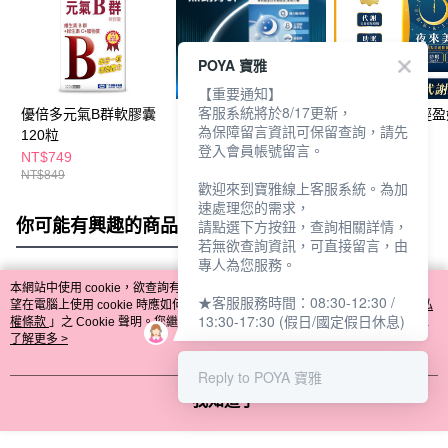
POYA 寶雅
【重要通知】
客服系統將於8/17更新，
優倍多元氣B群軟膠囊
科立健覺好眠膠囊20顆
夜來美GABA輕
為保障留言資訊可保留查詢，請先
120粒
膠囊30顆
登入會員帳號留言。
NT$749
NT$449
NT$1,080
NT$849
NT$899
NT$1,580
歡迎來到寶雅線上客服系統。為加
速處理您的需求，
你可能有興趣的商品
全站排行
請點選下方按鈕，查詢相關詳情，
若無欲查詢資訊，可直接留言，由
專人為您服務。
本網站中使用 cookie，欲查詢有關本網站使用 cookie 方式之詳情，及若您不希
★客服服務時間：08:30-12:30 /
熱門標籤
望在電腦上使用 cookie 時應如何變更電腦的 cookie 設定，請參閱本網站「
隱私
13:30-17:30 (假日/國定假日休息)
權條款
」之 Cookie 聲明。您繼續使用本網站即表示您同意本公司得按本網站使
用條款之 Cookie 聲明使用 cookie。
了解更多 >
Reply to POYA 寶雅
我知道了