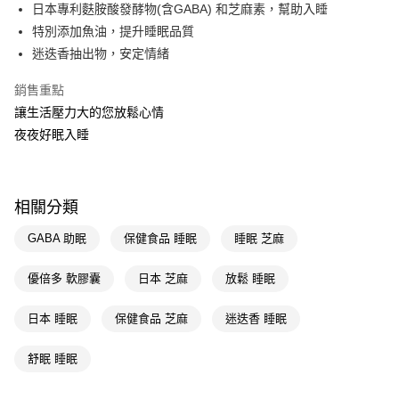
LINE Pay
日本專利麩胺酸發酵物(含GABA) 和芝麻素，幫助入睡
特別添加魚油，提升睡眠品質
Apple Pay
迷迭香抽出物，安定情緒
街口支付
銷售重點
悠遊付
讓生活壓力大的您放鬆心情
夜夜好眠入睡
Google Pay
AFTEE先享後付
相關說明
相關分類
【關於「AFTEE先享後付」】
即享券
AFTEE先享後付是「在收到商品之後才付款」的支付方式。 讓您購物簡單
GABA 助眠
保健食品 睡眠
睡眠 芝麻
便利好安心！
１．簡單：不需註冊會員、不需綁卡、不需儲值。
運送方式
２．便利：只要手機號碼，簡訊認證，即可結帳。
優倍多 軟膠囊
日本 芝麻
放鬆 睡眠
３．安心：先確認商品／服務後，再付款。
全家取貨付款
日本 睡眠
保健食品 芝麻
迷迭香 睡眠
每筆NT$65，滿NT$390(含以上)免運費
【「AFTEE先享後付」結帳流程】
１．於結帳方式選擇「AFTEE先享後付」後，將跳轉至「AFTEE先享後付」
付款後全家取貨
結帳頁面，進行簡訊認證並確認金額後，即可完成結帳。
舒眠 睡眠
２．訂單成立數日內，您將收到繳費通知簡訊。
每筆NT$65，滿NT$390(含以上)免運費
３．收到繳費通知簡訊後14天內，點擊此簡訊中的連結，可透過四大超商／