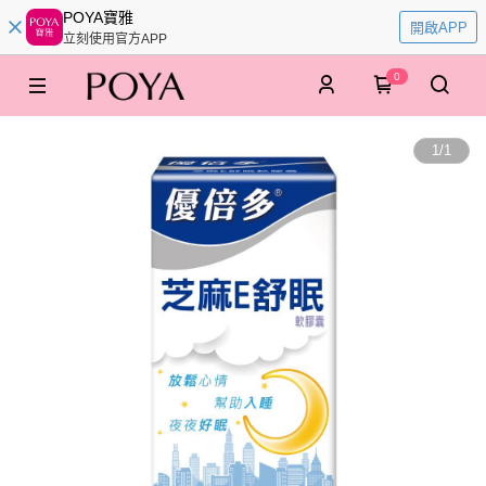
POYA寶雅
開啟APP
立刻使用官方APP
0
1
/
1