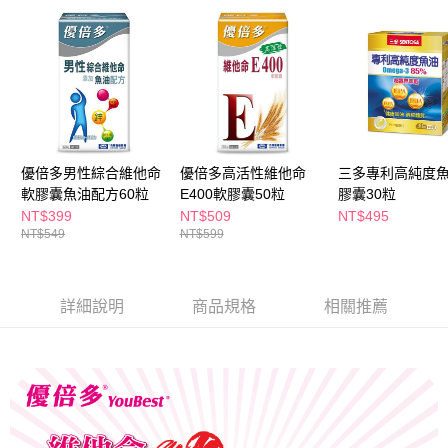
ATM／網路銀行／等多元方式進行付款，方視為交易完成。
萊爾富取貨付款
※ 請注意：結帳手續完成當下不需立刻繳費，但若您需要取消訂單，請聯絡
每筆NT$65，滿NT$490(含以上)免運費
購買商品的店家。未經商家同意取消之訂單仍視為有效，需透過AFTEE先享
後付繳納相關費用。
付款後萊爾富取貨
※ 交易是否成功請以「AFTEE先享後付 」之結帳頁面顯示為準，若有關於
是否繳費成功／繳費後需取消欲退款等相關疑問，請聯繫「AFTEE先享後付
每筆NT$65，滿NT$490(含以上)免運費
客戶支援中心」
https://netprotections.freshdesk.com/support/home
7-11取貨付款
【注意事項】
１．透過由恩沛科技股份有限公司提供之「AFTEE先享後付」服務完成之交
每筆NT$65，滿NT$490(含以上)免運費
優倍多男性綜合維他命
優倍多高活性維他命
三多專利高純度
易，需依本服務之必要範圍內提供個人資料，並將交易相關給付款項請求債
軟膠囊魚油配方60粒
E400軟膠囊50粒
膠囊30粒
權轉讓予恩沛科技股份有限公司。
付款後7-11取貨
NT$399
NT$509
NT$495
２．關於個人資料處理事宜，請瀏覽以下網址：
每筆NT$65，滿NT$490(含以上)免運費
NT$549
NT$599
https://aftee.tw/terms/#terms3
３．未成年的使用者請事先徵得法定代理人或監護人之同意方可使用
宅配(本島)
「AFTEE先享後付」，若未經同意申辦者引起之損失，本公司不負相關責
任。
每筆NT$100，滿NT$790(含以上)免運費
詳細說明
商品規格
相關推薦
４．使用「AFTEE先享後付」時，將依據個別帳號之用戶狀況，依本公司即
時審查核予不同之上限額度；若仍有額度不足之情形，本公司將視審查結果
付款後寶雅門市自取(由倉庫統一出貨)
請求用戶進行身份認證。
每筆NT$80，滿NT$290(含以上)免運費
５．嚴禁一人註冊多個帳號或使用他人資訊註冊。若發現惡意使用之情形，
恩沛科技股份有限公司將有權停止該用戶之使用額度並採取法律行動。