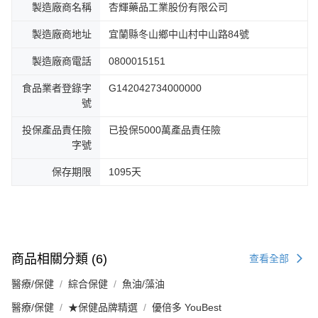
製造廠商名稱
杏輝藥品工業股份有限公司
製造廠商地址
宜蘭縣冬山鄉中山村中山路84號
製造廠商電話
0800015151
食品業者登錄字
G142042734000000
號
投保產品責任險
已投保5000萬產品責任險
字號
保存期限
1095天
商品相關分類 (6)
查看全部
醫療/保健
綜合保健
魚油/藻油
醫療/保健
★保健品牌精選
優倍多 YouBest