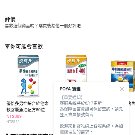
評價
喜歡這個商品嗎？購買後給他一個好評吧
🔻你可能會喜歡
POYA 寶雅
【重要通知】
客服系統將於8/17更新，
優倍多男性綜合維他命
優倍多高活性維他命
三多專利高純度
為保障留言資訊可保留查詢，請先
軟膠囊魚油配方60粒
E400軟膠囊50粒
膠囊30粒
登入會員帳號留言。
NT$399
NT$509
NT$495
NT$549
NT$599
歡迎來到寶雅線上客服系統。為加
速處理您的需求，