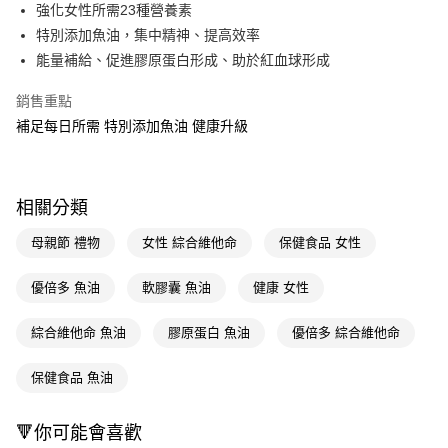
LINE Pay
強化女性所需23種營養素
特別添加魚油，集中精神、提高效率
Apple Pay
能量補給、促進膠原蛋白形成、助於紅血球形成
街口支付
銷售重點
悠遊付
補足每日所需 特別添加魚油 健康升級
Google Pay
AFTEE先享後付
相關分類
相關說明
【關於「AFTEE先享後付」】
母親節 禮物
女性 綜合維他命
保健食品 女性
即享券
AFTEE先享後付是「在收到商品之後才付款」的支付方式。 讓您購物簡單
便利好安心！
優倍多 魚油
軟膠囊 魚油
健康 女性
１．簡單：不需註冊會員、不需綁卡、不需儲值。
運送方式
２．便利：只要手機號碼，簡訊認證，即可結帳。
３．安心：先確認商品／服務後，再付款。
綜合維他命 魚油
膠原蛋白 魚油
優倍多 綜合維他命
全家取貨付款
每筆NT$65，滿NT$390(含以上)免運費
【「AFTEE先享後付」結帳流程】
保健食品 魚油
１．於結帳方式選擇「AFTEE先享後付」後，將跳轉至「AFTEE先享後付」
付款後全家取貨
結帳頁面，進行簡訊認證並確認金額後，即可完成結帳。
２．訂單成立數日內，您將收到繳費通知簡訊。
每筆NT$65，滿NT$390(含以上)免運費
🔻你可能會喜歡
３．收到繳費通知簡訊後14天內，點擊此簡訊中的連結，可透過四大超商／