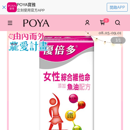
POYA寶雅
開啟APP
立刻使用官方APP
0
1
/
1