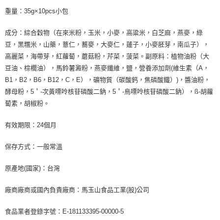
重量：35g×10pcs小包
成分：綜合穀物（在來米粉，玉米，小麥，高粱米，白芝麻，燕麥，綠
豆，黑糯米，山藥，薏仁，蕎麥，大麥仁，蓮子，小麥胚芽，南瓜子），
高麗菜，海帶芽，紅蘿蔔，蘑菇粉，芹菜，菠菜。副原料：植物油粉（大
豆油、棕櫚油），馬鈴薯澱粉，燕麥纖維，鹽，營養添加劑(維生素（A，
B1，B2，B6，B12，C，E），礦物質（碳酸鈣，焦磷酸鐵）)，醬油粉，
酵母粉，5＇-次黃嘌呤核苷磷酸二鈉，5＇-鳥嘌呤核苷磷酸二鈉），ß-胡蘿
蔔素，胡椒粉。
有效期限：24個月
保存方式：一般常溫
原產地(國家)：台灣
廠商廠商或國內負責廠商：馬玉山食品工業(股)公司
食品業者登錄字號：E-181133395-00000-5