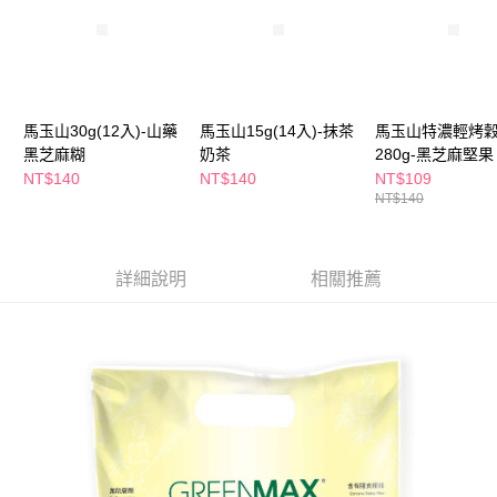
萊爾富取貨付款
※ 請注意：結帳手續完成當下不需立刻繳費，但若您需要取消訂單，請聯絡
每筆NT$65，滿NT$490(含以上)免運費
購買商品的店家。未經商家同意取消之訂單仍視為有效，需透過AFTEE先享
後付繳納相關費用。
付款後萊爾富取貨
※ 交易是否成功請以「AFTEE先享後付 」之結帳頁面顯示為準，若有關於
是否繳費成功／繳費後需取消欲退款等相關疑問，請聯繫「AFTEE先享後付
每筆NT$65，滿NT$490(含以上)免運費
客戶支援中心」
https://netprotections.freshdesk.com/support/home
馬玉山30g(12入)-山藥
馬玉山15g(14入)-抹茶
馬玉山特濃輕烤
7-11取貨付款
【注意事項】
黑芝麻糊
奶茶
280g-黑芝麻堅果
１．透過由恩沛科技股份有限公司提供之「AFTEE先享後付」服務完成之交
每筆NT$65，滿NT$490(含以上)免運費
NT$140
NT$140
NT$109
易，需依本服務之必要範圍內提供個人資料，並將交易相關給付款項請求債
NT$140
權轉讓予恩沛科技股份有限公司。
付款後7-11取貨
２．關於個人資料處理事宜，請瀏覽以下網址：
每筆NT$65，滿NT$490(含以上)免運費
https://aftee.tw/terms/#terms3
３．未成年的使用者請事先徵得法定代理人或監護人之同意方可使用
詳細說明
相關推薦
宅配(本島)
「AFTEE先享後付」，若未經同意申辦者引起之損失，本公司不負相關責
任。
每筆NT$100，滿NT$790(含以上)免運費
４．使用「AFTEE先享後付」時，將依據個別帳號之用戶狀況，依本公司即
時審查核予不同之上限額度；若仍有額度不足之情形，本公司將視審查結果
付款後寶雅門市自取(由倉庫統一出貨)
請求用戶進行身份認證。
每筆NT$80，滿NT$290(含以上)免運費
５．嚴禁一人註冊多個帳號或使用他人資訊註冊。若發現惡意使用之情形，
恩沛科技股份有限公司將有權停止該用戶之使用額度並採取法律行動。