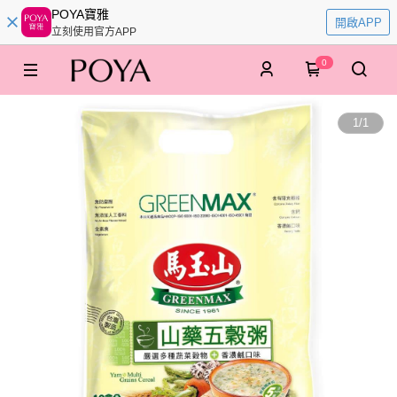
POYA寶雅
開啟APP
立刻使用官方APP
0
1
/
1