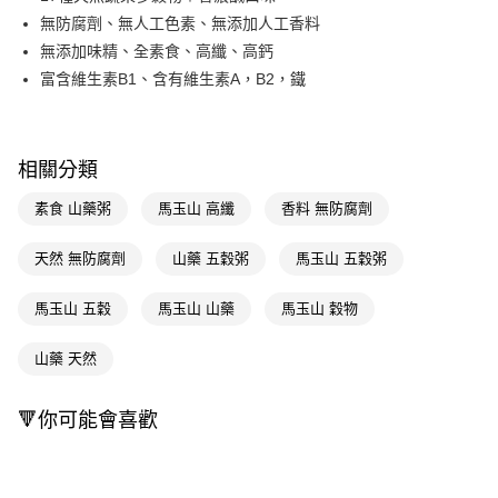
無防腐劑、無人工色素、無添加人工香料
Apple Pay
無添加味精、全素食、高纖、高鈣
街口支付
富含維生素B1、含有維生素A，B2，鐵
悠遊付
Google Pay
相關分類
AFTEE先享後付
素食 山藥粥
馬玉山 高纖
香料 無防腐劑
相關說明
【關於「AFTEE先享後付」】
天然 無防腐劑
山藥 五穀粥
馬玉山 五穀粥
即享券
AFTEE先享後付是「在收到商品之後才付款」的支付方式。 讓您購物簡單
便利好安心！
１．簡單：不需註冊會員、不需綁卡、不需儲值。
馬玉山 五穀
馬玉山 山藥
馬玉山 穀物
運送方式
２．便利：只要手機號碼，簡訊認證，即可結帳。
３．安心：先確認商品／服務後，再付款。
全家取貨付款
山藥 天然
每筆NT$65，滿NT$390(含以上)免運費
【「AFTEE先享後付」結帳流程】
１．於結帳方式選擇「AFTEE先享後付」後，將跳轉至「AFTEE先享後付」
🔻你可能會喜歡
付款後全家取貨
結帳頁面，進行簡訊認證並確認金額後，即可完成結帳。
２．訂單成立數日內，您將收到繳費通知簡訊。
每筆NT$65，滿NT$390(含以上)免運費
３．收到繳費通知簡訊後14天內，點擊此簡訊中的連結，可透過四大超商／
ATM／網路銀行／等多元方式進行付款，方視為交易完成。