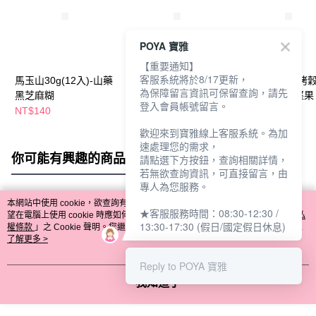
POYA 寶雅
【重要通知】
客服系統將於8/17更新，
馬玉山30g(12入)-山藥
馬玉山15g(14入)-抹茶
馬玉山特濃輕烤
為保障留言資訊可保留查詢，請先
黑芝麻糊
奶茶
280g-黑芝麻堅果
登入會員帳號留言。
NT$140
NT$140
NT$109
NT$140
歡迎來到寶雅線上客服系統。為加
速處理您的需求，
你可能有興趣的商品
全站排行
請點選下方按鈕，查詢相關詳情，
若無欲查詢資訊，可直接留言，由
專人為您服務。
本網站中使用 cookie，欲查詢有關本網站使用 cookie 方式之詳情，及若您不希
★客服服務時間：08:30-12:30 /
熱門標籤
望在電腦上使用 cookie 時應如何變更電腦的 cookie 設定，請參閱本網站「
隱私
13:30-17:30 (假日/國定假日休息)
權條款
」之 Cookie 聲明。您繼續使用本網站即表示您同意本公司得按本網站使
用條款之 Cookie 聲明使用 cookie。
了解更多 >
Reply to POYA 寶雅
我知道了