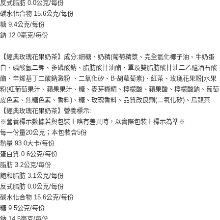
反式脂肪 0.0公克/每份
碳水化合物 15.6公克/每份
糖 9.4公克/每份
鈉 12.0毫克/每份
【經典玫瑰花果奶茶】成分:細糖、奶精(葡萄精漿、完全氫化椰子油、牛奶蛋
白、磷酸氫二鉀、多磷酸鈉、脂肪酸甘油酯、單及雙脂肪酸甘油二乙醯酒石酸
酯、辛烯基丁二酸鈉澱粉 、二氧化矽、B-胡蘿蔔素)、紅茶、玫瑰花果粉[水果
粉(紅葡萄果汁、蘋果果汁、糖、麥芽糊精、檸檬酸、蘋果酸、檸檬酸鈉、葡萄
皮色素、焦糖色素、香料)、糖、玫瑰香料、品質改良劑(二氧化矽)、烏龍茶
【經典玫瑰花果奶茶】營養標示:
※營養標示數據若與包裝上略有差異時，以實際包裝上標示為準※
每一份量20公克；本包裝含5份
熱量 93.0大卡/每份
蛋白質 0.6公克/每份
脂肪 3.2公克/每份
飽和脂肪 3.1公克/每份
反式脂肪 0.0公克/每份
碳水化合物 15.6公克/每份
糖 9.5公克/每份
鈉 14.5毫克/每份