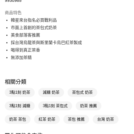
9930985
超商取貨付款
商品特色
LINE Pay
韓星來台指名必買戰利品
市面上首創的茶包式奶茶
Apple Pay
美食部落客推薦
街口支付
採台灣烏龍茶與斯里蘭卡烏巴紅茶製成
喝得到真正茶香
悠遊付
無添加茶精
Google Pay
AFTEE先享後付
相關說明
相關分類
【關於「AFTEE先享後付」】
即享券
3點1刻 奶茶
減糖 奶茶
茶包式 奶茶
AFTEE先享後付是「在收到商品之後才付款」的支付方式。 讓您購物簡單
便利好安心！
１．簡單：不需註冊會員、不需綁卡、不需儲值。
3點1刻 減糖
3點1刻 茶包式
奶茶 推薦
運送方式
２．便利：只要手機號碼，簡訊認證，即可結帳。
３．安心：先確認商品／服務後，再付款。
全家取貨付款
奶茶 茶包
紅茶 奶茶
茶包 推薦
台灣 奶茶
每筆NT$65，滿NT$390(含以上)免運費
【「AFTEE先享後付」結帳流程】
１．於結帳方式選擇「AFTEE先享後付」後，將跳轉至「AFTEE先享後付」