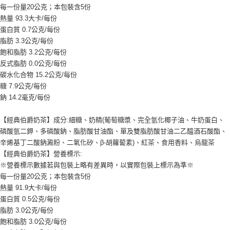
每一份量20公克；本包裝含5份
熱量 93.3大卡/每份
蛋白質 0.7公克/每份
脂肪 3.3公克/每份
飽和脂肪 3.2公克/每份
反式脂肪 0.0公克/每份
碳水化合物 15.2公克/每份
糖 7.9公克/每份
鈉 14.2毫克/每份
【經典伯爵奶茶】成分:細糖、奶精(葡萄糖漿、完全氫化椰子油、牛奶蛋白、
磷酸氫二鉀、多磷酸鈉、脂肪酸甘油酯、單及雙脂肪酸甘油二乙醯酒石酸酯、
辛烯基丁二酸鈉澱粉、二氧化矽、β-胡蘿蔔素)、紅茶、食用香料、烏龍茶
【經典伯爵奶茶】營養標示:
※營養標示數據若與包裝上略有差異時，以實際包裝上標示為準※
每一份量20公克；本包裝含5份
熱量 91.9大卡/每份
蛋白質 0.5公克/每份
脂肪 3.0公克/每份
飽和脂肪 3.0公克/每份