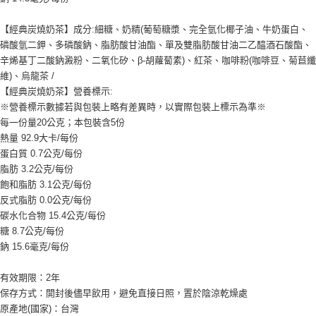
【經典炭燒奶茶】成分:細糖、奶精(葡萄糖漿、完全氫化椰子油、牛奶蛋白、
磷酸氫二鉀、多磷酸鈉、脂肪酸甘油酯、單及雙脂肪酸甘油二乙醯酒石酸酯、
辛烯基丁二酸鈉澱粉、二氧化矽、β-胡蘿蔔素)、紅茶、咖啡粉(咖啡豆、菊苣纖
維)、烏龍茶 /
【經典炭燒奶茶】營養標示:
※營養標示數據若與包裝上略有差異時，以實際包裝上標示為準※
每一份量20公克；本包裝含5份
熱量 92.9大卡/每份
蛋白質 0.7公克/每份
脂肪 3.2公克/每份
飽和脂肪 3.1公克/每份
反式脂肪 0.0公克/每份
碳水化合物 15.4公克/每份
糖 8.7公克/每份
鈉 15.6毫克/每份
有效期限：2年
保存方式：開封後儘早飲用，避免直接日照，置於陰涼乾燥處
原產地(國家)：台灣