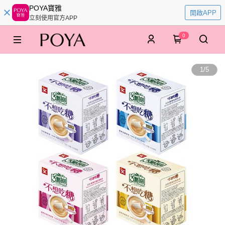
POYA寶雅
開啟APP
立刻使用官方APP
0
1
/
5