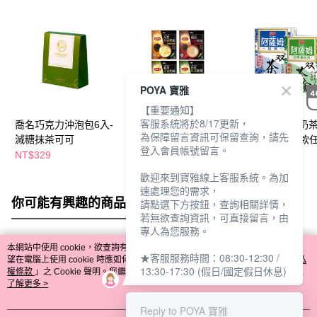
POYA 寶雅
【重要通知】
客服系統將於8/17更新，
喬名巧克力沖泡包6入-
立頓絕品醇奶茶(15
阿薩姆雙茶會奶
為保障留言資訊可保留查詢，請先
減糖抹茶可可
入)-多款任選
400ml*6入-多款
登入會員帳號留言。
NT$329
NT$149
NT$90
NT$215
歡迎來到寶雅線上客服系統。為加
速處理您的需求，
你可能有興趣的商品
全站排行
請點選下方按鈕，查詢相關詳情，
若無欲查詢資訊，可直接留言，由
專人為您服務。
本網站中使用 cookie，欲查詢有關本網站使用 cookie 方式之詳情，及若您不希
★客服服務時間：08:30-12:30 /
熱門標籤
望在電腦上使用 cookie 時應如何變更電腦的 cookie 設定，請參閱本網站「
隱私
13:30-17:30 (假日/國定假日休息)
權條款
」之 Cookie 聲明。您繼續使用本網站即表示您同意本公司得按本網站使
用條款之 Cookie 聲明使用 cookie。
了解更多 >
Reply to POYA 寶雅