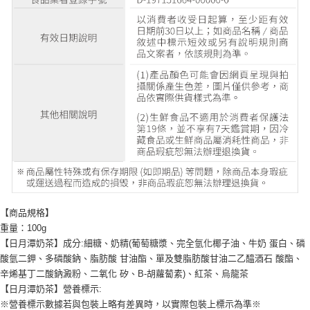
【商品規格】
重量：100g
【日月潭奶茶】成分:細糖、奶精(葡萄糖漿、完全氫化椰子油、牛奶 蛋白、磷
酸氫二鉀、多磷酸鈉、脂肪酸 甘油酯、單及雙脂肪酸甘油二乙醯酒石 酸酯、
辛烯基丁二酸鈉澱粉、二氧化 矽、B-胡蘿蔔素)、紅茶、烏龍茶
【日月潭奶茶】營養標示:
※營養標示數據若與包裝上略有差異時，以實際包裝上標示為準※