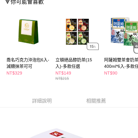
🔻你可能會喜歡
付款後全家取貨
結帳頁面，進行簡訊認證並確認金額後，即可完成結帳。
２．訂單成立數日內，您將收到繳費通知簡訊。
每筆NT$65，滿NT$390(含以上)免運費
３．收到繳費通知簡訊後14天內，點擊此簡訊中的連結，可透過四大超商／
ATM／網路銀行／等多元方式進行付款，方視為交易完成。
萊爾富取貨付款
※ 請注意：結帳手續完成當下不需立刻繳費，但若您需要取消訂單，請聯絡
每筆NT$65，滿NT$490(含以上)免運費
購買商品的店家。未經商家同意取消之訂單仍視為有效，需透過AFTEE先享
後付繳納相關費用。
付款後萊爾富取貨
※ 交易是否成功請以「AFTEE先享後付 」之結帳頁面顯示為準，若有關於
是否繳費成功／繳費後需取消欲退款等相關疑問，請聯繫「AFTEE先享後付
每筆NT$65，滿NT$490(含以上)免運費
客戶支援中心」
https://netprotections.freshdesk.com/support/home
喬名巧克力沖泡包6入-
立頓絕品醇奶茶(15
阿薩姆雙茶會奶
7-11取貨付款
【注意事項】
減糖抹茶可可
入)-多款任選
400ml*6入-多款
１．透過由恩沛科技股份有限公司提供之「AFTEE先享後付」服務完成之交
每筆NT$65，滿NT$490(含以上)免運費
NT$329
NT$149
NT$90
易，需依本服務之必要範圍內提供個人資料，並將交易相關給付款項請求債
NT$215
權轉讓予恩沛科技股份有限公司。
付款後7-11取貨
２．關於個人資料處理事宜，請瀏覽以下網址：
每筆NT$65，滿NT$490(含以上)免運費
https://aftee.tw/terms/#terms3
３．未成年的使用者請事先徵得法定代理人或監護人之同意方可使用
詳細說明
相關推薦
宅配(本島)
「AFTEE先享後付」，若未經同意申辦者引起之損失，本公司不負相關責
任。
每筆NT$100，滿NT$790(含以上)免運費
４．使用「AFTEE先享後付」時，將依據個別帳號之用戶狀況，依本公司即
時審查核予不同之上限額度；若仍有額度不足之情形，本公司將視審查結果
付款後寶雅門市自取(由倉庫統一出貨)
請求用戶進行身份認證。
每筆NT$80，滿NT$290(含以上)免運費
５．嚴禁一人註冊多個帳號或使用他人資訊註冊。若發現惡意使用之情形，
恩沛科技股份有限公司將有權停止該用戶之使用額度並採取法律行動。