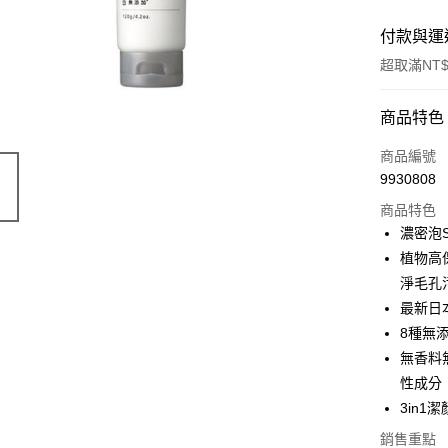
付款與運
超取滿NT$
付款方式
商品特色
POYA支付
商品編號
9930808
信用卡一
商品特色
超商取貨
濃密泡
植物高
LINE Pay
淨毛孔
Apple Pay
最新日
8種無
街口支付
無香料
悠遊付
性成分
3in
Google Pa
銷售重點