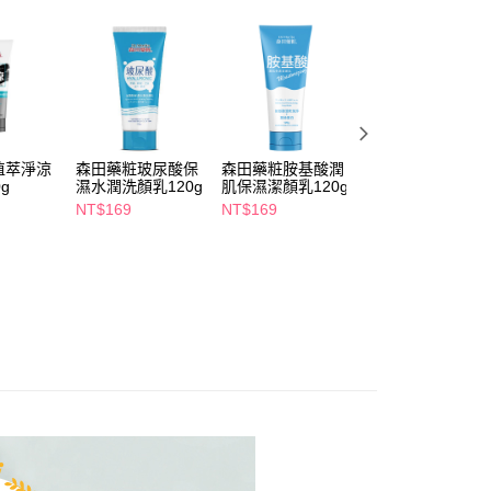
讓予恩沛科技股份有限公司。
個人資料處理事宜，請瀏覽以下網址：
1取貨
ee.tw/terms/#terms3
5，滿NT$490(含以上)免運費
年的使用者請事先徵得法定代理人或監護人之同意方可使用
E先享後付」，若未經同意申辦者引起之損失，本公司不負相關責
AFTEE先享後付」時，將依據個別帳號之用戶狀況，依本公司
00，滿NT$790(含以上)免運費
核予不同之上限額度；若仍有額度不足之情形，本公司將視審查
植萃淨涼
森田藥粧玻尿酸保
森田藥粧胺基酸潤
專科超微米彈潤潔
用戶進行身份認證。
門市自取(由倉庫統一出貨)
g
濕水潤洗顏乳120g
肌保濕潔顏乳120g
顏乳120g
一人註冊多個帳號或使用他人資訊註冊。若發現惡意使用之情
0，滿NT$290(含以上)免運費
科技股份有限公司將有權停止該用戶之使用額度並採取法律行
NT$169
NT$169
NT$165