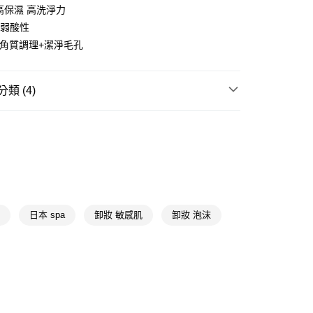
享後付
高保濕 高洗淨力
 弱酸性
FTEE先享後付」】
先享後付是「在收到商品之後才付款」的支付方式。 讓您購物簡單
顏+角質調理+潔淨毛孔
心！
：不需註冊會員、不需綁卡、不需儲值。
：只要手機號碼，簡訊認證，即可結帳。
類 (4)
：先確認商品／服務後，再付款。
付款
臉部清潔
洗面乳
EE先享後付」結帳流程】
5，滿NT$390(含以上)免運費
方式選擇「AFTEE先享後付」後，將跳轉至「AFTEE先享後
臉部清潔/卸妝
洗面乳
頁面，進行簡訊認證並確認金額後，即可完成結帳。
家取貨
成立數日內，您將收到繳費通知簡訊。
📢
👻鬼迷心竅購物祭 08/05-09/01
滿額享10倍點
費通知簡訊後14天內，點擊此簡訊中的連結，可透過四大超商
5，滿NT$390(含以上)免運費
網路銀行／等多元方式進行付款，方視為交易完成。
：結帳手續完成當下不需立刻繳費，但若您需要取消訂單，請聯
📢
👻鬼迷心竅購物祭 08/05-09/01
整潔控的沁夏
貨付款
的店家。未經商家同意取消之訂單仍視為有效，需透過AFTEE
沫
日本 spa
卸妝 敏感肌
卸妝 泡沫
繳納相關費用。
5，滿NT$490(含以上)免運費
否成功請以「AFTEE先享後付 」之結帳頁面顯示為準，若有關於
功／繳費後需取消欲退款等相關疑問，請聯繫「AFTEE先享後
爾富取貨
援中心」
https://netprotections.freshdesk.com/support/home
5，滿NT$490(含以上)免運費
項】
付款
恩沛科技股份有限公司提供之「AFTEE先享後付」服務完成之
依本服務之必要範圍內提供個人資料，並將交易相關給付款項請
5，滿NT$490(含以上)免運費