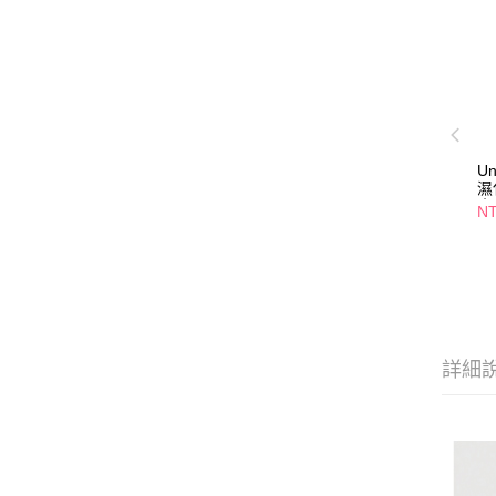
U
濕
爽
NT
詳細