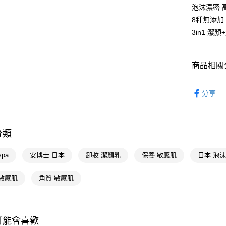
AFTEE先
泡沫濃密 
相關說明
8種無添加
【關於「A
即享券
AFTEE
3in1 潔
便利好安
１．簡單
２．便利
運送方式
商品相關分
３．安心
全家取貨
臉部保養
【「AFT
分享
每筆NT$6
１．於結帳
個人清潔
付」結帳
付款後全
２．訂單
📢主題活動
３．收到繳
每筆NT$6
數回饋
／ATM／
分類
※ 請注意
📢主題活動
萊爾富取
絡購買商品
spa
安博士 日本
卸妝 潔顏乳
保養 敏感肌
日本 泡
煥新
先享後付
每筆NT$6
※ 交易是
是否繳費成
 敏感肌
角質 敏感肌
付款後萊
付客戶支
每筆NT$6
【注意事
7-11取貨
１．透過由
可能會喜歡
交易，需
每筆NT$6