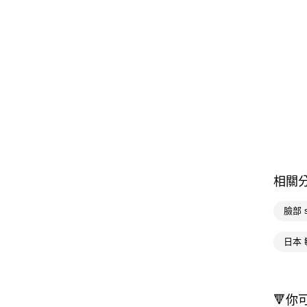
相關
臉部 
日本
🔻你