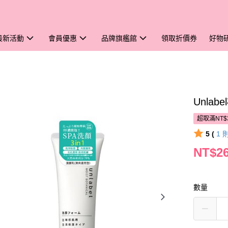
最新活動
會員優惠
品牌旗艦館
領取折價券
好物
Unla
超取滿NT$
5 (
1
NT$2
數量