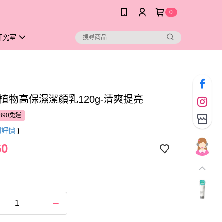
0
研究室
bel植物高保濕潔顏乳120g-清爽提亮
390免運
則評價
)
60