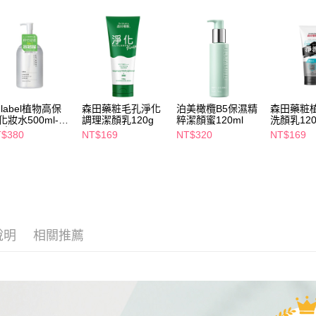
求債權轉
２．關於
付款後7-1
https://aft
每筆NT$6
３．未成
「AFTE
宅配(本島)
任。
４．使用「
每筆NT$1
即時審查
nlabel植物高保
森田藥粧毛孔淨化
泊美橄欖B5保濕精
森田藥粧
結果請求
付款後寶雅
化妝水500ml-清
調理潔顏乳120g
粹潔顏蜜120ml
洗顏乳120
５．嚴禁
型
每筆NT$8
形，恩沛
$380
NT$169
NT$320
NT$169
動。
說明
相關推薦