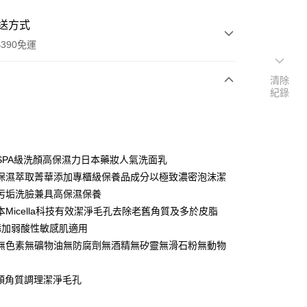
送方式
390免運
清除
紀錄
次付款
付款
SPA級洗顏高保濕力日本藥妝人氣洗面乳
保濕萃取菁華添加專櫃級保養品成分以極致濃密泡沫潔
污垢洗臉兼具高保濕保養
本Micella科技有效潔淨毛孔去除老舊角質及多於皮脂
添加弱酸性敏感肌適用
無色素無礦物油無防腐劑無酒精無矽靈無滑石粉無動物
1潔顏角質調理潔淨毛孔
y