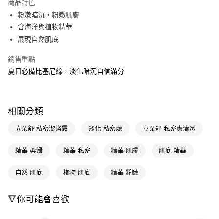
商品特色
LINE Pay
粉嫩暗沉，粉嫩肌膚
含海洋與植物精華
Apple Pay
展現自然肌底
街口支付
銷售重點
悠遊付
夏日必備比基尼線，淡化暗沉自信滿分
Google Pay
AFTEE先享後付
相關分類
相關說明
【關於「AFTEE先享後付」】
立朵舒 私密潔浴露
淡化 私密處
立朵舒 私密處清潔
即享券
AFTEE先享後付是「在收到商品之後才付款」的支付方式。 讓您購物簡單
便利好安心！
精華 柔滑
精華 私密
精華 肌膚
肌底 精華
１．簡單：不需註冊會員、不需綁卡、不需儲值。
運送方式
２．便利：只要手機號碼，簡訊認證，即可結帳。
３．安心：先確認商品／服務後，再付款。
自然 肌底
植物 肌底
精華 粉嫩
全家取貨付款
每筆NT$65，滿NT$390(含以上)免運費
【「AFTEE先享後付」結帳流程】
１．於結帳方式選擇「AFTEE先享後付」後，將跳轉至「AFTEE先享後付」
🔻你可能會喜歡
付款後全家取貨
結帳頁面，進行簡訊認證並確認金額後，即可完成結帳。
２．訂單成立數日內，您將收到繳費通知簡訊。
每筆NT$65，滿NT$390(含以上)免運費