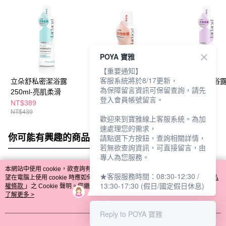
POYA 寶雅
【重要通知】
客服系統將於8/17更新，
立朵舒私密潔浴露
立朵舒私密潔浴露加倍
立朵舒私密潔浴
為保障留言資訊可保留查詢，請先
250ml-亮肌柔滑
修護60ml
滋潤250ml
登入會員帳號留言。
NT$389
NT$109
NT$389
NT$439
NT$129
NT$439
歡迎來到寶雅線上客服系統。為加
速處理您的需求，
你可能有興趣的商品
全站排行
請點選下方按鈕，查詢相關詳情，
若無欲查詢資訊，可直接留言，由
專人為您服務。
本網站中使用 cookie，欲查詢有關本網站使用 cookie 方式之詳情，及若您不希
★客服服務時間：08:30-12:30 /
熱門標籤
望在電腦上使用 cookie 時應如何變更電腦的 cookie 設定，請參閱本網站「
隱私
13:30-17:30 (假日/國定假日休息)
權條款
」之 Cookie 聲明。您繼續使用本網站即表示您同意本公司得按本網站使
用條款之 Cookie 聲明使用 cookie。
了解更多 >
Reply to POYA 寶雅
我知道了