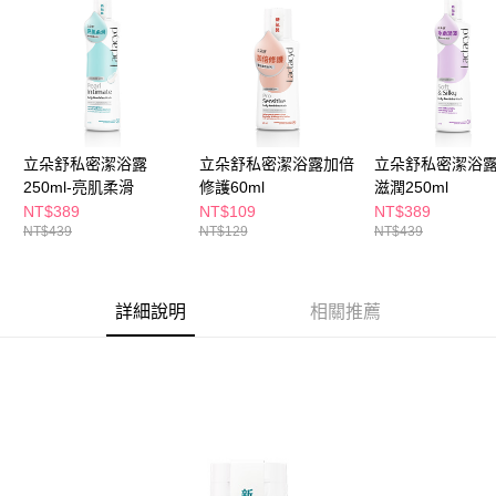
３．收到繳費通知簡訊後14天內，點擊此簡訊中的連結，可透過四大超商／
ATM／網路銀行／等多元方式進行付款，方視為交易完成。
萊爾富取貨付款
※ 請注意：結帳手續完成當下不需立刻繳費，但若您需要取消訂單，請聯絡
每筆NT$65，滿NT$490(含以上)免運費
購買商品的店家。未經商家同意取消之訂單仍視為有效，需透過AFTEE先享
後付繳納相關費用。
付款後萊爾富取貨
※ 交易是否成功請以「AFTEE先享後付 」之結帳頁面顯示為準，若有關於
是否繳費成功／繳費後需取消欲退款等相關疑問，請聯繫「AFTEE先享後付
每筆NT$65，滿NT$490(含以上)免運費
客戶支援中心」
https://netprotections.freshdesk.com/support/home
立朵舒私密潔浴露
立朵舒私密潔浴露加倍
立朵舒私密潔浴
7-11取貨付款
250ml-亮肌柔滑
修護60ml
滋潤250ml
【注意事項】
１．透過由恩沛科技股份有限公司提供之「AFTEE先享後付」服務完成之交
每筆NT$65，滿NT$490(含以上)免運費
NT$389
NT$109
NT$389
易，需依本服務之必要範圍內提供個人資料，並將交易相關給付款項請求債
NT$439
NT$129
NT$439
權轉讓予恩沛科技股份有限公司。
付款後7-11取貨
２．關於個人資料處理事宜，請瀏覽以下網址：
每筆NT$65，滿NT$490(含以上)免運費
https://aftee.tw/terms/#terms3
３．未成年的使用者請事先徵得法定代理人或監護人之同意方可使用
詳細說明
相關推薦
宅配(本島)
「AFTEE先享後付」，若未經同意申辦者引起之損失，本公司不負相關責
任。
每筆NT$100，滿NT$790(含以上)免運費
４．使用「AFTEE先享後付」時，將依據個別帳號之用戶狀況，依本公司即
時審查核予不同之上限額度；若仍有額度不足之情形，本公司將視審查結果
付款後寶雅門市自取(由倉庫統一出貨)
請求用戶進行身份認證。
每筆NT$80，滿NT$290(含以上)免運費
５．嚴禁一人註冊多個帳號或使用他人資訊註冊。若發現惡意使用之情形，
恩沛科技股份有限公司將有權停止該用戶之使用額度並採取法律行動。