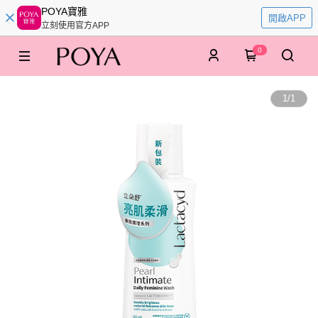
POYA寶雅
開啟APP
立刻使用官方APP
0
1
/
1