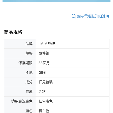
顯示電腦版詳細說明
商品規格
品牌
I’M MEME
規格
單件組
保存期限
36個月
產地
韓國
成分
詳見包裝
質地
乳狀
適用膚況膚色
任何膚色
顏色
粉白色