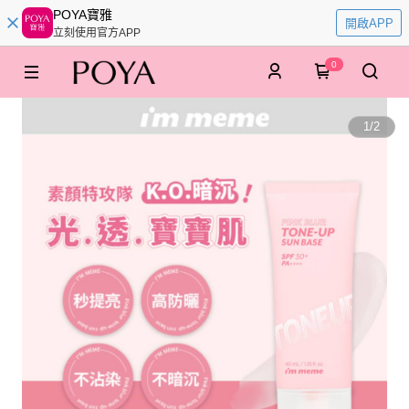
POYA寶雅
開啟APP
立刻使用官方APP
0
1
/
2