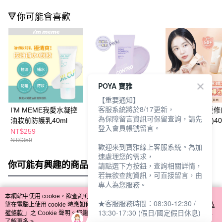
🔻你可能會喜歡
POYA 寶雅
【重要通知】
客服系統將於8/17更新，
I’M MEME我愛水凝控
I’M MEME 我愛水凝光
I’M MEME我愛
為保障留言資訊可保留查詢，請先
油妝前防護乳40ml
透妝前防護乳40ml-薰
曬妝前乳(柔膚)40
登入會員帳號留言。
衣草紫
NT$259
NT$259
NT$259
NT$350
NT$350
NT$350
歡迎來到寶雅線上客服系統。為加
速處理您的需求，
你可能有興趣的商品
全站排行
請點選下方按鈕，查詢相關詳情，
若無欲查詢資訊，可直接留言，由
專人為您服務。
本網站中使用 cookie，欲查詢有關本網站使用 cookie 方式之詳情，及若您不希
★客服服務時間：08:30-12:30 /
熱門標籤
望在電腦上使用 cookie 時應如何變更電腦的 cookie 設定，請參閱本網站「
隱私
13:30-17:30 (假日/國定假日休息)
權條款
」之 Cookie 聲明。您繼續使用本網站即表示您同意本公司得按本網站使
用條款之 Cookie 聲明使用 cookie。
了解更多 >