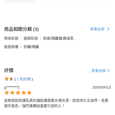
商品相關分類 (3)
查看全部
時尚彩妝
臉部彩妝
粉底/隔離霜/飾底乳
臉部保養
防曬/隔離
評價
查看全部
5
(
1
則評價
)
g*********1
2026/04/13
這款妝前防護乳真的讓肌膚感覺水潤光滑，妝效持久又自然，完美
提升氣色，強烈推薦給喜愛化妝的人！