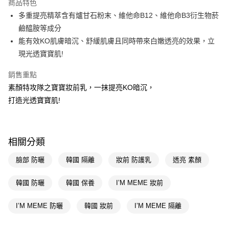
商品特色
LINE Pay
多重提亮精萃含有爐甘石粉末、維他命B12、維他命B3衍生物菸
鹼醯胺等成分
Apple Pay
能有效KO肌膚暗沉、舒緩肌膚且同時帶來白嫩透亮的效果，立
街口支付
現光透寶寶肌!
悠遊付
銷售重點
素顏特攻隊之寶寶妝前乳，一抹提亮KO暗沉，
Google Pay
打造光透寶寶肌!
AFTEE先享後付
相關說明
【關於「AFTEE先享後付」】
即享券
相關分類
AFTEE先享後付是「在收到商品之後才付款」的支付方式。 讓您購物簡單
便利好安心！
１．簡單：不需註冊會員、不需綁卡、不需儲值。
臉部 防曬
韓國 隔離
妝前 防護乳
透亮 素顏
運送方式
２．便利：只要手機號碼，簡訊認證，即可結帳。
３．安心：先確認商品／服務後，再付款。
全家取貨付款
韓國 防曬
韓國 保養
I’M MEME 妝前
每筆NT$65，滿NT$390(含以上)免運費
【「AFTEE先享後付」結帳流程】
１．於結帳方式選擇「AFTEE先享後付」後，將跳轉至「AFTEE先享後付」
I’M MEME 防曬
韓國 妝前
I’M MEME 隔離
付款後全家取貨
結帳頁面，進行簡訊認證並確認金額後，即可完成結帳。
２．訂單成立數日內，您將收到繳費通知簡訊。
每筆NT$65，滿NT$390(含以上)免運費