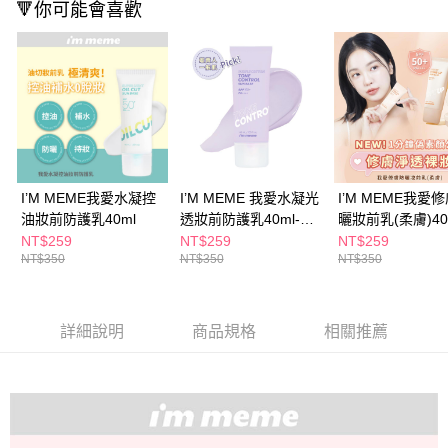
🔻你可能會喜歡
３．收到繳費通知簡訊後14天內，點擊此簡訊中的連結，可透過四大超商／
ATM／網路銀行／等多元方式進行付款，方視為交易完成。
萊爾富取貨付款
※ 請注意：結帳手續完成當下不需立刻繳費，但若您需要取消訂單，請聯絡
每筆NT$65，滿NT$490(含以上)免運費
購買商品的店家。未經商家同意取消之訂單仍視為有效，需透過AFTEE先享
後付繳納相關費用。
付款後萊爾富取貨
※ 交易是否成功請以「AFTEE先享後付 」之結帳頁面顯示為準，若有關於
是否繳費成功／繳費後需取消欲退款等相關疑問，請聯繫「AFTEE先享後付
每筆NT$65，滿NT$490(含以上)免運費
客戶支援中心」
https://netprotections.freshdesk.com/support/home
7-11取貨付款
【注意事項】
１．透過由恩沛科技股份有限公司提供之「AFTEE先享後付」服務完成之交
每筆NT$65，滿NT$490(含以上)免運費
I’M MEME我愛水凝控
I’M MEME 我愛水凝光
I’M MEME我愛
易，需依本服務之必要範圍內提供個人資料，並將交易相關給付款項請求債
油妝前防護乳40ml
透妝前防護乳40ml-薰
曬妝前乳(柔膚)40
權轉讓予恩沛科技股份有限公司。
付款後7-11取貨
衣草紫
NT$259
NT$259
NT$259
２．關於個人資料處理事宜，請瀏覽以下網址：
每筆NT$65，滿NT$490(含以上)免運費
NT$350
NT$350
NT$350
https://aftee.tw/terms/#terms3
３．未成年的使用者請事先徵得法定代理人或監護人之同意方可使用
宅配(本島)
「AFTEE先享後付」，若未經同意申辦者引起之損失，本公司不負相關責
任。
每筆NT$100，滿NT$790(含以上)免運費
詳細說明
商品規格
相關推薦
４．使用「AFTEE先享後付」時，將依據個別帳號之用戶狀況，依本公司即
時審查核予不同之上限額度；若仍有額度不足之情形，本公司將視審查結果
付款後寶雅門市自取(由倉庫統一出貨)
請求用戶進行身份認證。
每筆NT$80，滿NT$290(含以上)免運費
５．嚴禁一人註冊多個帳號或使用他人資訊註冊。若發現惡意使用之情形，
恩沛科技股份有限公司將有權停止該用戶之使用額度並採取法律行動。