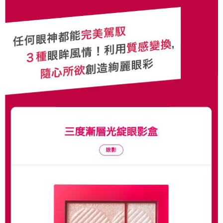
５．嚴禁一人註冊多個帳號或使用他人資訊註冊。若發現惡意使用之情形，
恩沛科技股份有限公司將有權停止該用戶之使用額度並採取法律行動。