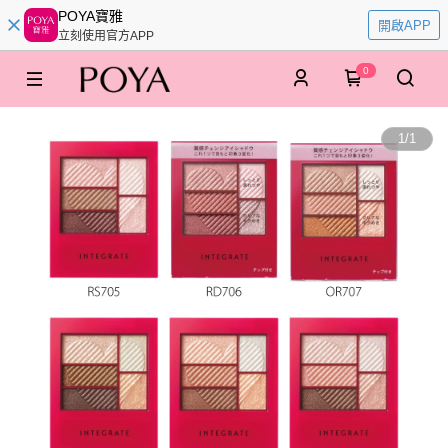
POYA寶雅
開啟APP
立刻使用官方APP
0
1
/
1