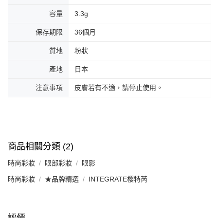
容量
3.3g
保存期限
36個月
質地
粉狀
產地
日本
注意事項
皮膚若有不適，請停止使用。
商品相關分類 (2)
時尚彩妝
眼部彩妝
眼影
時尚彩妝
★品牌精選
INTEGRATE櫻特芮
評價