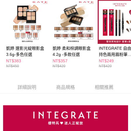
１．於結帳方式選擇「AFTEE先享後付」後，將跳轉至「AFTEE先享後付」
付款後全家取貨
結帳頁面，進行簡訊認證並確認金額後，即可完成結帳。
２．訂單成立數日內，您將收到繳費通知簡訊。
每筆NT$65，滿NT$390(含以上)免運費
３．收到繳費通知簡訊後14天內，點擊此簡訊中的連結，可透過四大超商／
ATM／網路銀行／等多元方式進行付款，方視為交易完成。
萊爾富取貨付款
※ 請注意：結帳手續完成當下不需立刻繳費，但若您需要取消訂單，請聯絡
每筆NT$65，滿NT$490(含以上)免運費
購買商品的店家。未經商家同意取消之訂單仍視為有效，需透過AFTEE先享
後付繳納相關費用。
付款後萊爾富取貨
※ 交易是否成功請以「AFTEE先享後付 」之結帳頁面顯示為準，若有關於
凱婷 邃影光綻眼影盒
凱婷 柔和棕調眼影盒
INTEGRATE 自
是否繳費成功／繳費後需取消欲退款等相關疑問，請聯繫「AFTEE先享後付
3.6g-多色任選
4.2g -多款任選
持色兩用眉粉筆
每筆NT$65，滿NT$490(含以上)免運費
客戶支援中心」
https://netprotections.freshdesk.com/support/home
(0.36g+0.4g)-
NT$383
NT$357
NT$249
7-11取貨付款
NT$450
NT$420
NT$420
選
【注意事項】
１．透過由恩沛科技股份有限公司提供之「AFTEE先享後付」服務完成之交
每筆NT$65，滿NT$490(含以上)免運費
易，需依本服務之必要範圍內提供個人資料，並將交易相關給付款項請求債
權轉讓予恩沛科技股份有限公司。
付款後7-11取貨
詳細說明
商品規格
相關推薦
２．關於個人資料處理事宜，請瀏覽以下網址：
每筆NT$65，滿NT$490(含以上)免運費
https://aftee.tw/terms/#terms3
３．未成年的使用者請事先徵得法定代理人或監護人之同意方可使用
宅配(本島)
「AFTEE先享後付」，若未經同意申辦者引起之損失，本公司不負相關責
任。
每筆NT$100，滿NT$790(含以上)免運費
４．使用「AFTEE先享後付」時，將依據個別帳號之用戶狀況，依本公司即
時審查核予不同之上限額度；若仍有額度不足之情形，本公司將視審查結果
付款後寶雅門市自取(由倉庫統一出貨)
請求用戶進行身份認證。
每筆NT$80，滿NT$290(含以上)免運費