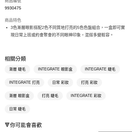
商品編號
信用卡一次付款
9930475
超商取貨付款
商品特色
LINE Pay
3色漸層眼影搭配2色不同質地打亮的5色色盤組合，一盒即可實
現日常上班或約會聚會的不同眼神印象，混搭多變粧容。
Apple Pay
街口支付
相關分類
悠遊付
漸層 睫毛
INTEGRATE 眼影盒
INTEGRATE 睫毛
Google Pay
AFTEE先享後付
INTEGRATE 打亮
日常 彩妝
打亮 彩妝
相關說明
【關於「AFTEE先享後付」】
漸層 眼影盒
打亮 睫毛
INTEGRATE 彩妝
即享券
AFTEE先享後付是「在收到商品之後才付款」的支付方式。 讓您購物簡單
便利好安心！
日常 睫毛
１．簡單：不需註冊會員、不需綁卡、不需儲值。
運送方式
２．便利：只要手機號碼，簡訊認證，即可結帳。
３．安心：先確認商品／服務後，再付款。
全家取貨付款
🔻你可能會喜歡
每筆NT$65，滿NT$390(含以上)免運費
【「AFTEE先享後付」結帳流程】