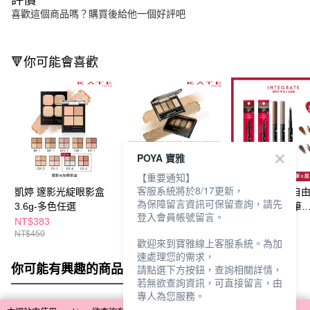
喜歡這個商品嗎？購買後給他一個好評吧
🔻你可能會喜歡
POYA 寶雅
【重要通知】
客服系統將於8/17更新，
凱婷 邃影光綻眼影盒
凱婷 柔和棕調眼影盒
INTEGRATE 自
為保障留言資訊可保留查詢，請先
3.6g-多色任選
4.2g -多款任選
持色兩用眉粉筆
登入會員帳號留言。
(0.36g+0.4g)-
NT$383
NT$357
NT$249
NT$450
NT$420
NT$420
選
歡迎來到寶雅線上客服系統。為加
速處理您的需求，
你可能有興趣的商品
全站排行
請點選下方按鈕，查詢相關詳情，
若無欲查詢資訊，可直接留言，由
專人為您服務。