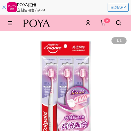
POYA寶雅
開啟APP
立刻使用官方APP
0
1
/
1