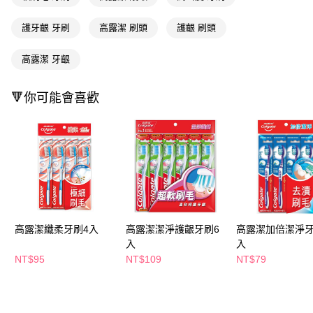
３．收到繳費通知簡訊後14天內，點擊此簡訊中的連結，可透過四大超商／
ATM／網路銀行／等多元方式進行付款，方視為交易完成。
萊爾富取貨付款
護牙齦 牙刷
高露潔 刷頭
護齦 刷頭
※ 請注意：結帳手續完成當下不需立刻繳費，但若您需要取消訂單，請聯絡
每筆NT$65，滿NT$490(含以上)免運費
購買商品的店家。未經商家同意取消之訂單仍視為有效，需透過AFTEE先享
後付繳納相關費用。
高露潔 牙齦
付款後萊爾富取貨
※ 交易是否成功請以「AFTEE先享後付 」之結帳頁面顯示為準，若有關於
是否繳費成功／繳費後需取消欲退款等相關疑問，請聯繫「AFTEE先享後付
每筆NT$65，滿NT$490(含以上)免運費
客戶支援中心」
https://netprotections.freshdesk.com/support/home
🔻你可能會喜歡
7-11取貨付款
【注意事項】
１．透過由恩沛科技股份有限公司提供之「AFTEE先享後付」服務完成之交
每筆NT$65，滿NT$490(含以上)免運費
易，需依本服務之必要範圍內提供個人資料，並將交易相關給付款項請求債
權轉讓予恩沛科技股份有限公司。
付款後7-11取貨
２．關於個人資料處理事宜，請瀏覽以下網址：
每筆NT$65，滿NT$490(含以上)免運費
https://aftee.tw/terms/#terms3
３．未成年的使用者請事先徵得法定代理人或監護人之同意方可使用
宅配(本島)
「AFTEE先享後付」，若未經同意申辦者引起之損失，本公司不負相關責
任。
每筆NT$100，滿NT$790(含以上)免運費
高露潔纖柔牙刷4入
高露潔潔淨護齦牙刷6
高露潔加倍潔淨牙
４．使用「AFTEE先享後付」時，將依據個別帳號之用戶狀況，依本公司即
入
入
時審查核予不同之上限額度；若仍有額度不足之情形，本公司將視審查結果
付款後寶雅門市自取(由倉庫統一出貨)
請求用戶進行身份認證。
NT$95
NT$109
NT$79
每筆NT$80，滿NT$290(含以上)免運費
５．嚴禁一人註冊多個帳號或使用他人資訊註冊。若發現惡意使用之情形，
恩沛科技股份有限公司將有權停止該用戶之使用額度並採取法律行動。