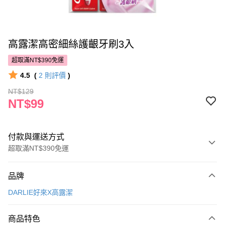
高露潔高密細絲護齦牙刷3入
超取滿NT$390免運
4.5
(
2
則評價
)
NT$129
NT$99
付款與運送方式
超取滿NT$390免運
付款方式
品牌
POYA支付
DARLIE好來X高露潔
信用卡一次付款
商品特色
超商取貨付款