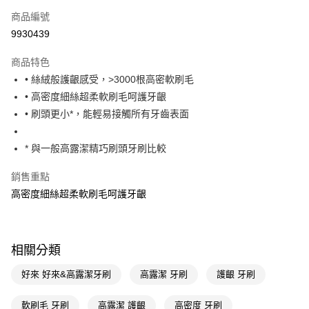
商品編號
LINE Pay
9930439
Apple Pay
商品特色
街口支付
• 絲絨般護齦感受，>3000根高密軟刷毛
悠遊付
• 高密度細絲超柔軟刷毛呵護牙齦
• 刷頭更小*，能輕易接觸所有牙齒表面
Google Pay
AFTEE先享後付
* 與一般高露潔精巧刷頭牙刷比較
相關說明
銷售重點
【關於「AFTEE先享後付」】
即享券
AFTEE先享後付是「在收到商品之後才付款」的支付方式。 讓您購物簡單
高密度細絲超柔軟刷毛呵護牙齦
便利好安心！
１．簡單：不需註冊會員、不需綁卡、不需儲值。
運送方式
２．便利：只要手機號碼，簡訊認證，即可結帳。
３．安心：先確認商品／服務後，再付款。
全家取貨付款
相關分類
每筆NT$65，滿NT$390(含以上)免運費
【「AFTEE先享後付」結帳流程】
好來 好來&高露潔牙刷
高露潔 牙刷
護齦 牙刷
１．於結帳方式選擇「AFTEE先享後付」後，將跳轉至「AFTEE先享後付」
付款後全家取貨
結帳頁面，進行簡訊認證並確認金額後，即可完成結帳。
２．訂單成立數日內，您將收到繳費通知簡訊。
軟刷毛 牙刷
高露潔 護齦
高密度 牙刷
每筆NT$65，滿NT$390(含以上)免運費