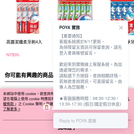
POYA 寶雅
【重要通知】
客服系統將於8/17更新，
高露潔纖柔牙刷4入
高露潔潔淨護齦牙刷6
高露潔加倍潔淨牙
為保障留言資訊可保留查詢，請先
入
入
登入會員帳號留言。
NT$95
NT$109
NT$79
歡迎來到寶雅線上客服系統。為加
速處理您的需求，
你可能有興趣的商品
全站排行
請點選下方按鈕，查詢相關詳情，
若無欲查詢資訊，可直接留言，由
專人為您服務。
本網站中使用 cookie，欲查詢有關本網站使用 cookie 方式之詳情，及若您不希
★客服服務時間：08:30-12:30 /
熱門標籤
望在電腦上使用 cookie 時應如何變更電腦的 cookie 設定，請參閱本網站「
隱私
13:30-17:30 (假日/國定假日休息)
權條款
」之 Cookie 聲明。您繼續使用本網站即表示您同意本公司得按本網站使
用條款之 Cookie 聲明使用 cookie。
了解更多 >
Reply to POYA 寶雅
我知道了