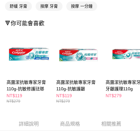
ATM／網路銀行／等多元方式進行付款，方視為交易完成。
萊爾富取貨付款
舒緩 牙膏
按摩 牙膏
按摩 一分鐘
※ 請注意：結帳手續完成當下不需立刻繳費，但若您需要取消訂單，請聯絡
每筆NT$65，滿NT$490(含以上)免運費
購買商品的店家。未經商家同意取消之訂單仍視為有效，需透過AFTEE先享
後付繳納相關費用。
🔻你可能會喜歡
付款後萊爾富取貨
※ 交易是否成功請以「AFTEE先享後付 」之結帳頁面顯示為準，若有關於
是否繳費成功／繳費後需取消欲退款等相關疑問，請聯繫「AFTEE先享後付
每筆NT$65，滿NT$490(含以上)免運費
客戶支援中心」
https://netprotections.freshdesk.com/support/home
7-11取貨付款
【注意事項】
１．透過由恩沛科技股份有限公司提供之「AFTEE先享後付」服務完成之交
每筆NT$65，滿NT$490(含以上)免運費
易，需依本服務之必要範圍內提供個人資料，並將交易相關給付款項請求債
權轉讓予恩沛科技股份有限公司。
付款後7-11取貨
２．關於個人資料處理事宜，請瀏覽以下網址：
每筆NT$65，滿NT$490(含以上)免運費
https://aftee.tw/terms/#terms3
３．未成年的使用者請事先徵得法定代理人或監護人之同意方可使用
高露潔抗敏專家牙膏
高露潔抗敏專家牙膏
高露潔抗敏專家牙
宅配(本島)
「AFTEE先享後付」，若未經同意申辦者引起之損失，本公司不負相關責
110g-抗敏修護琺瑯
110g-抗敏護齦
牙齦護理110g
任。
每筆NT$100，滿NT$790(含以上)免運費
NT$119
NT$119
NT$279
４．使用「AFTEE先享後付」時，將依據個別帳號之用戶狀況，依本公司即
NT$279
NT$279
時審查核予不同之上限額度；若仍有額度不足之情形，本公司將視審查結果
付款後寶雅門市自取(由倉庫統一出貨)
請求用戶進行身份認證。
每筆NT$80，滿NT$290(含以上)免運費
５．嚴禁一人註冊多個帳號或使用他人資訊註冊。若發現惡意使用之情形，
恩沛科技股份有限公司將有權停止該用戶之使用額度並採取法律行動。
詳細說明
商品規格
相關推薦