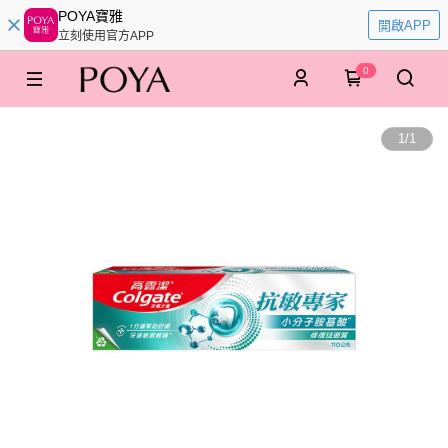
POYA寶雅
開啟APP
立刻使用官方APP
0
1
/
1