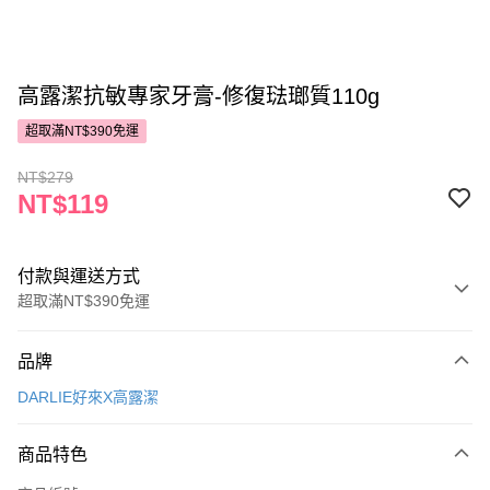
高露潔抗敏專家牙膏-修復琺瑯質110g
超取滿NT$390免運
NT$279
NT$119
付款與運送方式
超取滿NT$390免運
付款方式
品牌
POYA支付
DARLIE好來X高露潔
信用卡一次付款
商品特色
超商取貨付款