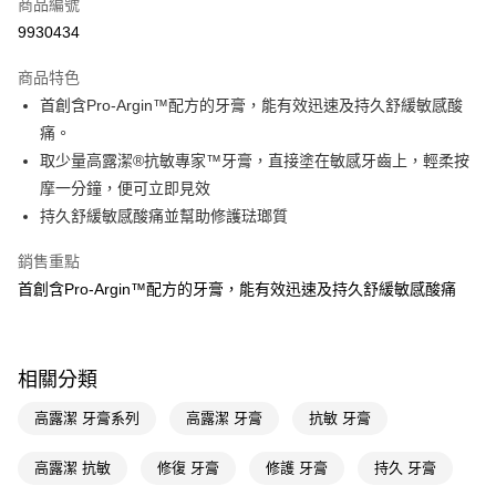
商品編號
LINE Pay
9930434
Apple Pay
商品特色
街口支付
首創含Pro-Argin™配方的牙膏，能有效迅速及持久舒緩敏感酸
悠遊付
痛。
取少量高露潔®抗敏專家™牙膏，直接塗在敏感牙齒上，輕柔按
Google Pay
摩一分鐘，便可立即見效
AFTEE先享後付
持久舒緩敏感酸痛並幫助修護琺瑯質
相關說明
銷售重點
【關於「AFTEE先享後付」】
即享券
AFTEE先享後付是「在收到商品之後才付款」的支付方式。 讓您購物簡單
首創含Pro-Argin™配方的牙膏，能有效迅速及持久舒緩敏感酸痛
便利好安心！
１．簡單：不需註冊會員、不需綁卡、不需儲值。
運送方式
２．便利：只要手機號碼，簡訊認證，即可結帳。
３．安心：先確認商品／服務後，再付款。
全家取貨付款
相關分類
每筆NT$65，滿NT$390(含以上)免運費
【「AFTEE先享後付」結帳流程】
高露潔 牙膏系列
高露潔 牙膏
抗敏 牙膏
１．於結帳方式選擇「AFTEE先享後付」後，將跳轉至「AFTEE先享後付」
付款後全家取貨
結帳頁面，進行簡訊認證並確認金額後，即可完成結帳。
２．訂單成立數日內，您將收到繳費通知簡訊。
高露潔 抗敏
修復 牙膏
修護 牙膏
持久 牙膏
每筆NT$65，滿NT$390(含以上)免運費
３．收到繳費通知簡訊後14天內，點擊此簡訊中的連結，可透過四大超商／