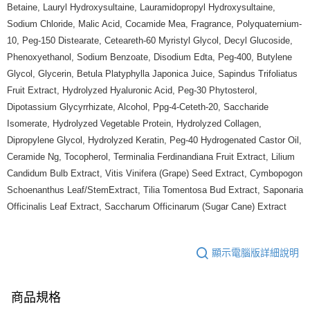
Betaine, Lauryl Hydroxysultaine, Lauramidopropyl Hydroxysultaine,
Sodium Chloride, Malic Acid, Cocamide Mea, Fragrance, Polyquaternium-
10, Peg-150 Distearate, Ceteareth-60 Myristyl Glycol, Decyl Glucoside,
Phenoxyethanol, Sodium Benzoate, Disodium Edta, Peg-400, Butylene
Glycol, Glycerin, Betula Platyphylla Japonica Juice, Sapindus Trifoliatus
Fruit Extract, Hydrolyzed Hyaluronic Acid, Peg-30 Phytosterol,
Dipotassium Glycyrrhizate, Alcohol, Ppg-4-Ceteth-20, Saccharide
Isomerate, Hydrolyzed Vegetable Protein, Hydrolyzed Collagen,
Dipropylene Glycol, Hydrolyzed Keratin, Peg-40 Hydrogenated Castor Oil,
Ceramide Ng, Tocopherol, Terminalia Ferdinandiana Fruit Extract, Lilium
Candidum Bulb Extract, Vitis Vinifera (Grape) Seed Extract, Cymbopogon
Schoenanthus Leaf/StemExtract, Tilia Tomentosa Bud Extract, Saponaria
Officinalis Leaf Extract, Saccharum Officinarum (Sugar Cane) Extract
顯示電腦版詳細說明
商品規格