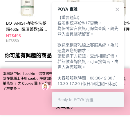
POYA 寶雅
【重要通知】
客服系統將於8/17更新，
BOTANIST植物性洗髮
BOTANIST植物性洗髮
BOTANIST植物
為保障留言資訊可保留查詢，請先
精460ml彈潤蓬鬆(新舊
精460ml滋潤型(新舊包
精460ml受損護理
登入會員帳號留言。
包裝隨機出貨)
裝隨機出貨)
舊包裝隨機出貨)
NT$495
NT$530
NT$530
NT$550
NT$550
NT$550
歡迎來到寶雅線上客服系統。為加
速處理您的需求，
你可能有興趣的商品
全站排行
請點選下方按鈕，查詢相關詳情，
若無欲查詢資訊，可直接留言，由
專人為您服務。
本網站中使用 cookie，欲查詢有關本網站使用 cookie 方式之詳情，及若您不希
★客服服務時間：08:30-12:30 /
熱門標籤
望在電腦上使用 cookie 時應如何變更電腦的 cookie 設定，請參閱本網站「
隱私
13:30-17:30 (假日/國定假日休息)
權條款
」之 Cookie 聲明。您繼續使用本網站即表示您同意本公司得按本網站使
用條款之 Cookie 聲明使用 cookie。
了解更多 >
Reply to POYA 寶雅
我知道了