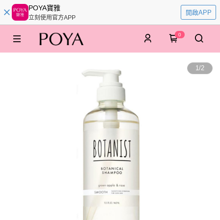
POYA寶雅
開啟APP
立刻使用官方APP
0
1
/
2