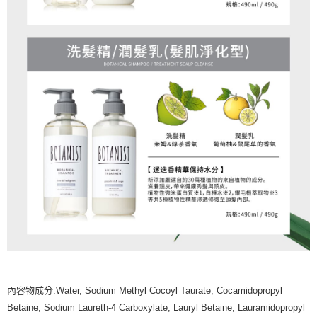
內容物成分:Water, Sodium Methyl Cocoyl Taurate, Cocamidopropyl
Betaine, Sodium Laureth-4 Carboxylate, Lauryl Betaine, Lauramidopropyl