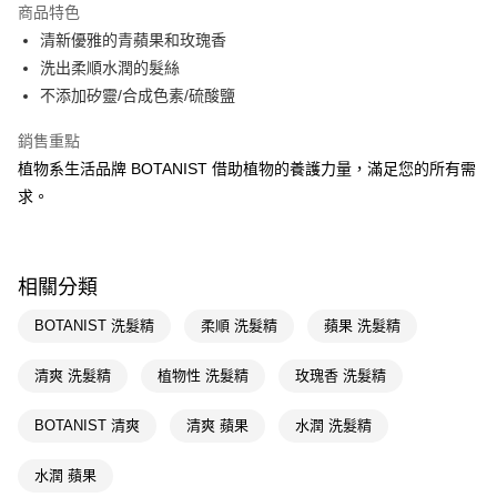
商品特色
LINE Pay
清新優雅的青蘋果和玫瑰香
洗出柔順水潤的髮絲
Apple Pay
不添加矽靈/合成色素/硫酸鹽
街口支付
銷售重點
悠遊付
植物系生活品牌 BOTANIST 借助植物的養護力量，滿足您的所有需
求。
Google Pay
AFTEE先享後付
相關說明
相關分類
【關於「AFTEE先享後付」】
即享券
AFTEE先享後付是「在收到商品之後才付款」的支付方式。 讓您購物簡單
BOTANIST 洗髮精
柔順 洗髮精
蘋果 洗髮精
便利好安心！
１．簡單：不需註冊會員、不需綁卡、不需儲值。
運送方式
２．便利：只要手機號碼，簡訊認證，即可結帳。
清爽 洗髮精
植物性 洗髮精
玫瑰香 洗髮精
３．安心：先確認商品／服務後，再付款。
全家取貨付款
BOTANIST 清爽
清爽 蘋果
水潤 洗髮精
每筆NT$65，滿NT$390(含以上)免運費
【「AFTEE先享後付」結帳流程】
１．於結帳方式選擇「AFTEE先享後付」後，將跳轉至「AFTEE先享後付」
付款後全家取貨
結帳頁面，進行簡訊認證並確認金額後，即可完成結帳。
水潤 蘋果
２．訂單成立數日內，您將收到繳費通知簡訊。