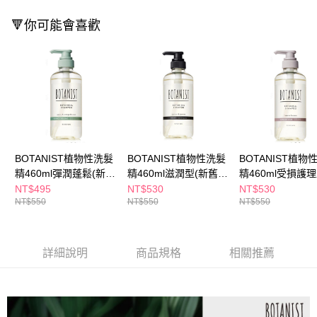
每筆NT$65，滿NT$390(含以上)免運費
３．收到繳費通知簡訊後14天內，點擊此簡訊中的連結，可透過四大超商／
ATM／網路銀行／等多元方式進行付款，方視為交易完成。
🔻你可能會喜歡
萊爾富取貨付款
※ 請注意：結帳手續完成當下不需立刻繳費，但若您需要取消訂單，請聯絡
每筆NT$65，滿NT$490(含以上)免運費
購買商品的店家。未經商家同意取消之訂單仍視為有效，需透過AFTEE先享
後付繳納相關費用。
付款後萊爾富取貨
※ 交易是否成功請以「AFTEE先享後付 」之結帳頁面顯示為準，若有關於
是否繳費成功／繳費後需取消欲退款等相關疑問，請聯繫「AFTEE先享後付
每筆NT$65，滿NT$490(含以上)免運費
客戶支援中心」
https://netprotections.freshdesk.com/support/home
7-11取貨付款
【注意事項】
１．透過由恩沛科技股份有限公司提供之「AFTEE先享後付」服務完成之交
每筆NT$65，滿NT$490(含以上)免運費
易，需依本服務之必要範圍內提供個人資料，並將交易相關給付款項請求債
BOTANIST植物性洗髮
BOTANIST植物性洗髮
BOTANIST植物
權轉讓予恩沛科技股份有限公司。
付款後7-11取貨
精460ml彈潤蓬鬆(新舊
精460ml滋潤型(新舊包
精460ml受損護理
２．關於個人資料處理事宜，請瀏覽以下網址：
每筆NT$65，滿NT$490(含以上)免運費
包裝隨機出貨)
裝隨機出貨)
舊包裝隨機出貨)
https://aftee.tw/terms/#terms3
NT$495
NT$530
NT$530
３．未成年的使用者請事先徵得法定代理人或監護人之同意方可使用
NT$550
NT$550
NT$550
宅配(本島)
「AFTEE先享後付」，若未經同意申辦者引起之損失，本公司不負相關責
任。
每筆NT$100，滿NT$790(含以上)免運費
４．使用「AFTEE先享後付」時，將依據個別帳號之用戶狀況，依本公司即
時審查核予不同之上限額度；若仍有額度不足之情形，本公司將視審查結果
詳細說明
商品規格
相關推薦
付款後寶雅門市自取(由倉庫統一出貨)
請求用戶進行身份認證。
每筆NT$80，滿NT$290(含以上)免運費
５．嚴禁一人註冊多個帳號或使用他人資訊註冊。若發現惡意使用之情形，
恩沛科技股份有限公司將有權停止該用戶之使用額度並採取法律行動。