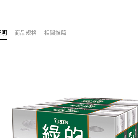
求債權轉
２．關於
付款後7-1
https://aft
每筆NT$6
３．未成
「AFTE
宅配(本島)
任。
說明
商品規格
相關推薦
４．使用「
每筆NT$1
即時審查
結果請求
付款後寶雅
５．嚴禁
每筆NT$8
形，恩沛
動。