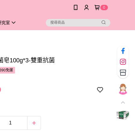
0
研究室
皂100g*3-雙重抗菌
390免運
9