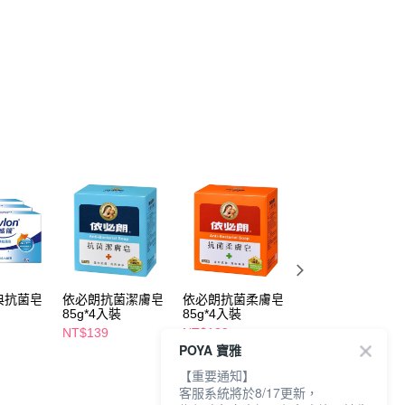
典抗菌皂
依必朗抗菌潔膚皂
依必朗抗菌柔膚皂
綠的抗菌沐浴乳
入
85g*4入裝
85g*4入裝
1000ml山茶花精
NT$139
NT$139
NT$189
POYA 寶雅
【重要通知】
客服系統將於8/17更新，