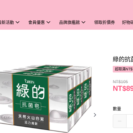
最新活動
會員優惠
品牌旗艦館
領取折價券
好物
綠的抗菌
超取滿NT$
NT$105
NT$8
數量