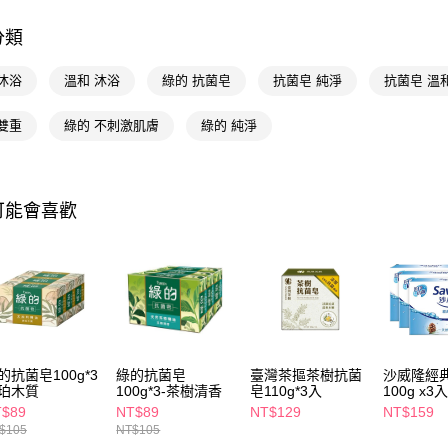
相關說明
分類
【關於「A
即享券
AFTEE
便利好安
沐浴
溫和 沐浴
綠的 抗菌皂
抗菌皂 純淨
抗菌皂 溫
１．簡單
２．便利
運送方式
雙重
綠的 不刺激肌膚
綠的 純淨
３．安心
全家取貨
【「AFT
每筆NT$6
１．於結帳
付」結帳
可能會喜歡
付款後全
２．訂單
３．收到繳
每筆NT$6
／ATM／
※ 請注意
萊爾富取
絡購買商品
先享後付
每筆NT$6
※ 交易是
是否繳費成
付款後萊
付客戶支
的抗菌皂100g*3
綠的抗菌皂
臺灣茶摳茶樹抗菌
沙威隆經
每筆NT$6
珀木質
100g*3-茶樹清香
皂110g*3入
100g x3
【注意事
T$89
NT$89
NT$129
NT$159
7-11取貨
１．透過由
$105
NT$105
交易，需
每筆NT$6