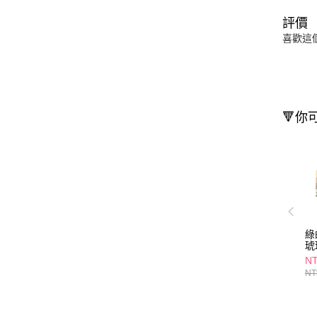
評價
喜歡這
🔻你
綠
琥
N
NT