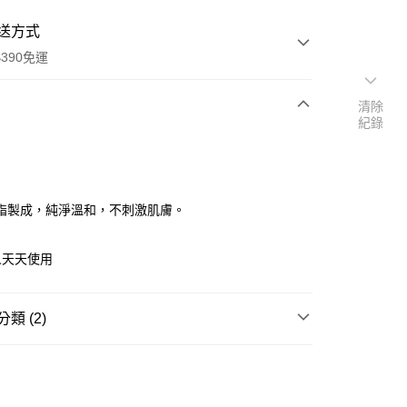
送方式
390免運
清除
紀錄
次付款
付款
脂製成，純淨溫和，不刺激肌膚。
人天天使用
類 (2)
身體清潔
香皂
y
身體清潔
抗菌
享後付