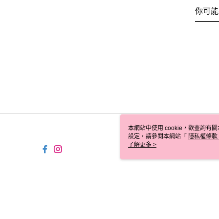
你可能
本網站中使用 cookie，欲查詢有關
設定，請參閱本網站「
隱私權條款
使用 cookie。
了解更多 >