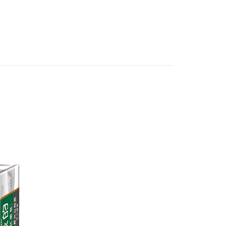
讓予恩沛科技股份有限公司。
個人資料處理事宜，請瀏覽以下網址：
1取貨
ee.tw/terms/#terms3
5，滿NT$490(含以上)免運費
年的使用者請事先徵得法定代理人或監護人之同意方可使用
E先享後付」，若未經同意申辦者引起之損失，本公司不負相關責
AFTEE先享後付」時，將依據個別帳號之用戶狀況，依本公司
00，滿NT$790(含以上)免運費
核予不同之上限額度；若仍有額度不足之情形，本公司將視審查
用戶進行身份認證。
門市自取(由倉庫統一出貨)
一人註冊多個帳號或使用他人資訊註冊。若發現惡意使用之情
0，滿NT$290(含以上)免運費
科技股份有限公司將有權停止該用戶之使用額度並採取法律行