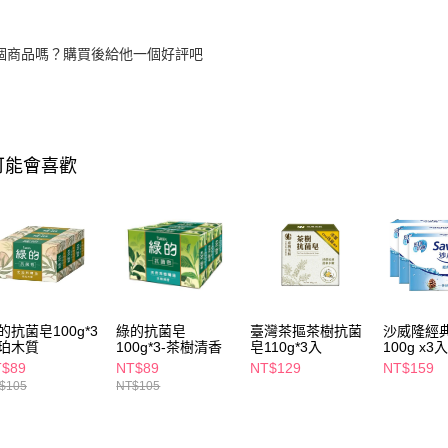
個商品嗎？購買後給他一個好評吧
可能會喜歡
的抗菌皂100g*3
綠的抗菌皂
臺灣茶摳茶樹抗菌
沙威隆經
珀木質
100g*3-茶樹清香
皂110g*3入
100g x3
T$89
NT$89
NT$129
NT$159
$105
NT$105