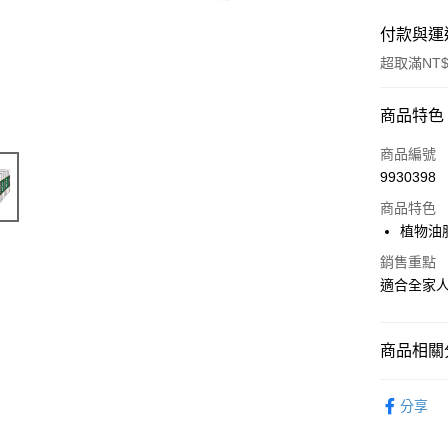
付款與運
超取滿NT$
付款方式
商品特色
POYA支付
商品編號
9930398
信用卡一
商品特色
超商取貨
植物油
LINE Pay
銷售重點
適合全家
Apple Pay
街口支付
商品相關分
悠遊付
個人清潔
分享
Google Pa
個人清潔
AFTEE先