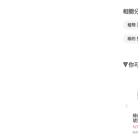
相關
植物 
綠的 
🔻你
綠
琥
N
NT