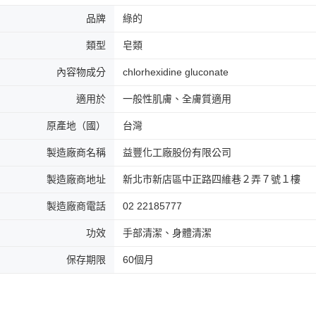
品牌
綠的
類型
皂類
內容物成分
chlorhexidine gluconate
適用於
一般性肌膚、全膚質適用
原產地（國）
台灣
製造廠商名稱
益豐化工廠股份有限公司
製造廠商地址
新北市新店區中正路四維巷２弄７號１樓
製造廠商電話
02 22185777
功效
手部清潔、身體清潔
保存期限
60個月