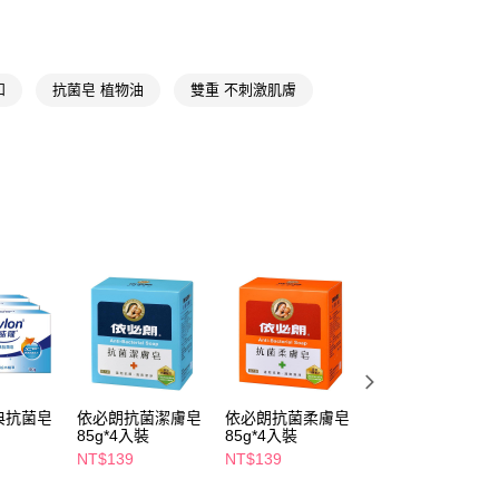
FTEE先享後付」】
先享後付是「在收到商品之後才付款」的支付方式。 讓您購物簡單
心！
和
抗菌皂 植物油
雙重 不刺激肌膚
：不需註冊會員、不需綁卡、不需儲值。
：只要手機號碼，簡訊認證，即可結帳。
：先確認商品／服務後，再付款。
付款
EE先享後付」結帳流程】
5，滿NT$390(含以上)免運費
方式選擇「AFTEE先享後付」後，將跳轉至「AFTEE先享後
頁面，進行簡訊認證並確認金額後，即可完成結帳。
家取貨
成立數日內，您將收到繳費通知簡訊。
費通知簡訊後14天內，點擊此簡訊中的連結，可透過四大超商
5，滿NT$390(含以上)免運費
網路銀行／等多元方式進行付款，方視為交易完成。
：結帳手續完成當下不需立刻繳費，但若您需要取消訂單，請聯
貨付款
的店家。未經商家同意取消之訂單仍視為有效，需透過AFTEE
繳納相關費用。
5，滿NT$490(含以上)免運費
否成功請以「AFTEE先享後付 」之結帳頁面顯示為準，若有關於
功／繳費後需取消欲退款等相關疑問，請聯繫「AFTEE先享後
爾富取貨
援中心」
https://netprotections.freshdesk.com/support/home
典抗菌皂
依必朗抗菌潔膚皂
依必朗抗菌柔膚皂
綠的抗菌沐浴乳
5，滿NT$490(含以上)免運費
入
85g*4入裝
85g*4入裝
1000ml山茶花精
項】
NT$139
NT$139
NT$189
付款
恩沛科技股份有限公司提供之「AFTEE先享後付」服務完成之
依本服務之必要範圍內提供個人資料，並將交易相關給付款項請
5，滿NT$490(含以上)免運費