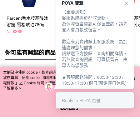
POYA 寶雅
【重要通知】
客服系統將於8/17更新，
Farcent香水胺基酸沐
Farcent胺基酸精油沐
Farcent香水胺
為保障留言資訊可保留查詢，請先
浴露-雪松琥珀780g
浴露780g沉靜麝香
浴露780g-微醺
登入會員帳號留言。
NT$369
NT$249
NT$369
NT$389
歡迎來到寶雅線上客服系統。為加
速處理您的需求，
你可能有興趣的商品
全站排行
請點選下方按鈕，查詢相關詳情，
若無欲查詢資訊，可直接留言，由
專人為您服務。
本網站中使用 cookie，欲查詢有關本網站使用 cookie 方式之詳情，及若您不希
★客服服務時間：08:30-12:30 /
熱門標籤
望在電腦上使用 cookie 時應如何變更電腦的 cookie 設定，請參閱本網站「
隱私
13:30-17:30 (假日/國定假日休息)
權條款
」之 Cookie 聲明。您繼續使用本網站即表示您同意本公司得按本網站使
用條款之 Cookie 聲明使用 cookie。
了解更多 >
Reply to POYA 寶雅
我知道了