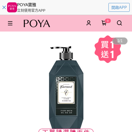
POYA寶雅
開啟APP
立刻使用官方APP
0
1
/
1