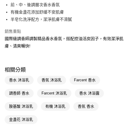
LINE Pay
前、中、後調層次香水香氛
有機金盞花添加舒緩不安肌膚
Apple Pay
半皂化洗淨配方，潔淨肌膚不滑膩
街口支付
銷售重點
悠遊付
國際級調香師調製精品香水香氛，搭配控油活炭因子，有效潔淨肌
膚、清爽暢快!
Google Pay
AFTEE先享後付
相關說明
相關分類
【關於「AFTEE先享後付」】
即享券
AFTEE先享後付是「在收到商品之後才付款」的支付方式。 讓您購物簡單
香水 沐浴乳
香氛 沐浴乳
Farcent 香水
便利好安心！
１．簡單：不需註冊會員、不需綁卡、不需儲值。
運送方式
２．便利：只要手機號碼，簡訊認證，即可結帳。
調香師 香水
Farcent 沐浴乳
香水 沐浴露
３．安心：先確認商品／服務後，再付款。
全家取貨付款
胺基酸 沐浴乳
有機 沐浴乳
香氛 香水
每筆NT$65，滿NT$390(含以上)免運費
【「AFTEE先享後付」結帳流程】
１．於結帳方式選擇「AFTEE先享後付」後，將跳轉至「AFTEE先享後付」
付款後全家取貨
結帳頁面，進行簡訊認證並確認金額後，即可完成結帳。
金盞花 沐浴乳
２．訂單成立數日內，您將收到繳費通知簡訊。
每筆NT$65，滿NT$390(含以上)免運費
３．收到繳費通知簡訊後14天內，點擊此簡訊中的連結，可透過四大超商／