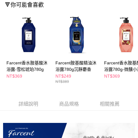
ATM／網路銀行／等多元方式進行付款，方視為交易完成。
🔻你可能會喜歡
萊爾富取貨付款
※ 請注意：結帳手續完成當下不需立刻繳費，但若您需要取消訂單，請聯絡
每筆NT$65，滿NT$490(含以上)免運費
購買商品的店家。未經商家同意取消之訂單仍視為有效，需透過AFTEE先享
後付繳納相關費用。
付款後萊爾富取貨
※ 交易是否成功請以「AFTEE先享後付 」之結帳頁面顯示為準，若有關於
是否繳費成功／繳費後需取消欲退款等相關疑問，請聯繫「AFTEE先享後付
每筆NT$65，滿NT$490(含以上)免運費
客戶支援中心」
https://netprotections.freshdesk.com/support/home
7-11取貨付款
【注意事項】
１．透過由恩沛科技股份有限公司提供之「AFTEE先享後付」服務完成之交
每筆NT$65，滿NT$490(含以上)免運費
易，需依本服務之必要範圍內提供個人資料，並將交易相關給付款項請求債
Farcent香水胺基酸沐
Farcent胺基酸精油沐
Farcent香水胺
權轉讓予恩沛科技股份有限公司。
付款後7-11取貨
浴露-雪松琥珀780g
浴露780g沉靜麝香
浴露780g-微醺
２．關於個人資料處理事宜，請瀏覽以下網址：
每筆NT$65，滿NT$490(含以上)免運費
https://aftee.tw/terms/#terms3
NT$369
NT$249
NT$369
３．未成年的使用者請事先徵得法定代理人或監護人之同意方可使用
NT$389
宅配(本島)
「AFTEE先享後付」，若未經同意申辦者引起之損失，本公司不負相關責
任。
每筆NT$100，滿NT$790(含以上)免運費
４．使用「AFTEE先享後付」時，將依據個別帳號之用戶狀況，依本公司即
時審查核予不同之上限額度；若仍有額度不足之情形，本公司將視審查結果
詳細說明
商品規格
相關推薦
付款後寶雅門市自取(由倉庫統一出貨)
請求用戶進行身份認證。
每筆NT$80，滿NT$290(含以上)免運費
５．嚴禁一人註冊多個帳號或使用他人資訊註冊。若發現惡意使用之情形，
恩沛科技股份有限公司將有權停止該用戶之使用額度並採取法律行動。