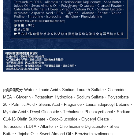
內容物成分:Water、Lauric Acid、Sodium Laureth Sulfate、Cocamide
MEA、Glycerin、Potassium Hydroxide、Sodium Sulfate、Polysorbate
20、Palmitic Acid、Stearic Acid、Fragrance、Lauramidopropyl Betaine、
Myristic Acid、Decyl Glucoside、Trehalose、Phenoxyethanol、Sodium
C14-16 Olefin Sulfonate、Coco-Glucoside、Glyceryl Oleate、
Tetrasodium EDTA、Allantoin、Chlorhexidine Digluconate、Shea
Butter、Jojoba Oil、Sweet Almond Oil、Benzisothiazolinone、