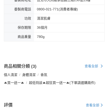
委製商地址
台北市大同區承德路三段230號13樓
委製商電話
0800-021-771(消費者專線)
功效
清潔肌膚
保存期限
36個月
商品重量
780g
商品相關分類 (3)
查看全部
個人清潔
身體清潔
香氛
🔥買一送一🔥
超低特談🔥超狂買一送一🔥(下單請選購兩件)
評價
查看全部