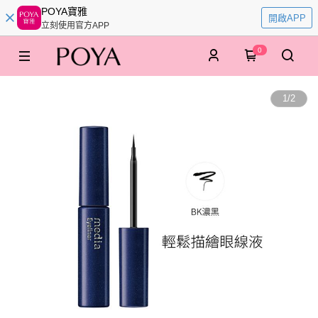
POYA寶雅
開啟APP
立刻使用官方APP
0
1
/
2