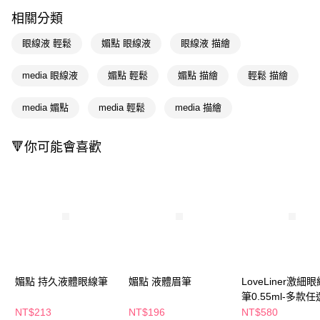
LINE Pay
相關分類
Apple Pay
眼線液 輕鬆
媚點 眼線液
眼線液 描繪
街口支付
media 眼線液
媚點 輕鬆
媚點 描繪
輕鬆 描繪
悠遊付
media 媚點
media 輕鬆
media 描繪
Google Pay
AFTEE先享後付
🔻你可能會喜歡
相關說明
【關於「AFTEE先享後付」】
即享券
AFTEE先享後付是「在收到商品之後才付款」的支付方式。 讓您購物簡單
便利好安心！
１．簡單：不需註冊會員、不需綁卡、不需儲值。
運送方式
２．便利：只要手機號碼，簡訊認證，即可結帳。
３．安心：先確認商品／服務後，再付款。
全家取貨付款
每筆NT$65，滿NT$390(含以上)免運費
【「AFTEE先享後付」結帳流程】
１．於結帳方式選擇「AFTEE先享後付」後，將跳轉至「AFTEE先享後付」
媚點 持久液體眼線筆
媚點 液體眉筆
LoveLiner激細
付款後全家取貨
結帳頁面，進行簡訊認證並確認金額後，即可完成結帳。
筆0.55ml-多款任
２．訂單成立數日內，您將收到繳費通知簡訊。
每筆NT$65，滿NT$390(含以上)免運費
３．收到繳費通知簡訊後14天內，點擊此簡訊中的連結，可透過四大超商／
NT$213
NT$196
NT$580