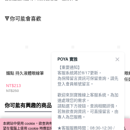
🔻你可能會喜歡
POYA 寶雅
【重要通知】
客服系統將於8/17更新，
媚點 持久液體眼線筆
媚點 液體眉筆
LoveLiner激細
為保障留言資訊可保留查詢，請先
筆0.55ml-多款任
登入會員帳號留言。
NT$213
NT$196
NT$580
NT$250
NT$230
歡迎來到寶雅線上客服系統。為加
速處理您的需求，
你可能有興趣的商品
全站排行
請點選下方按鈕，查詢相關詳情，
若無欲查詢資訊，可直接留言，由
專人為您服務。
本網站中使用 cookie，欲查詢有關本網站使用 cookie 方式之詳情，及若您不希
★客服服務時間：08:30-12:30 /
熱門標籤
望在電腦上使用 cookie 時應如何變更電腦的 cookie 設定，請參閱本網站「
隱私