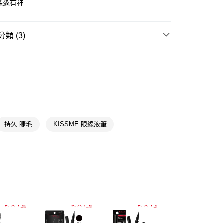
深邃有神
類 (3)
y
眼部彩妝
眼線筆/液/膠
享後付
寶雅熱銷大賞
網紅推薦
FTEE先享後付」】
★品牌精選
奇士美 KISSME
先享後付是「在收到商品之後才付款」的支付方式。 讓您購物簡單
心！
：不需註冊會員、不需綁卡、不需儲值。
：只要手機號碼，簡訊認證，即可結帳。
持久 睫毛
KISSME 眼線液筆
：先確認商品／服務後，再付款。
付款
EE先享後付」結帳流程】
5，滿NT$390(含以上)免運費
方式選擇「AFTEE先享後付」後，將跳轉至「AFTEE先享後
頁面，進行簡訊認證並確認金額後，即可完成結帳。
家取貨
成立數日內，您將收到繳費通知簡訊。
費通知簡訊後14天內，點擊此簡訊中的連結，可透過四大超商
5，滿NT$390(含以上)免運費
網路銀行／等多元方式進行付款，方視為交易完成。
：結帳手續完成當下不需立刻繳費，但若您需要取消訂單，請聯
貨付款
的店家。未經商家同意取消之訂單仍視為有效，需透過AFTEE
繳納相關費用。
5，滿NT$490(含以上)免運費