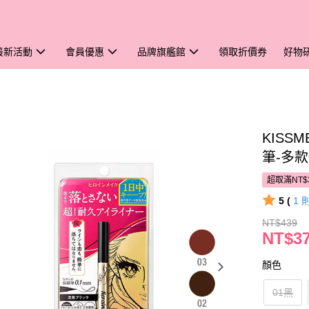
最新活動
會員優惠
品牌旗艦館
領取折價券
好物
KISS
筆-多
超取滿NT$
5 (
1
NT$439
NT$3
顏色
01黑