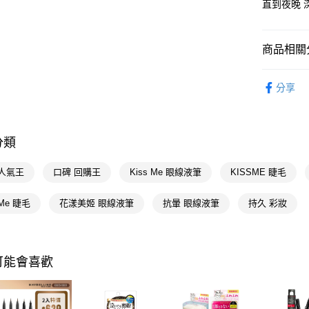
直到夜晚 
街口支付
悠遊付
商品相關分
Google Pa
時尚彩妝
AFTEE先
分享
相關說明
👑POYA
【關於「A
即享券
時尚彩妝
AFTEE
便利好安
分類
１．簡單
２．便利
運送方式
 人氣王
口碑 回購王
Kiss Me 眼線液筆
KISSME 睫毛
３．安心
全家取貨
【「AFT
 Me 睫毛
花漾美姬 眼線液筆
抗暈 眼線液筆
持久 彩妝
每筆NT$6
１．於結帳
付」結帳
付款後全
２．訂單
３．收到繳
每筆NT$6
可能會喜歡
／ATM／
※ 請注意
萊爾富取
絡購買商品
先享後付
每筆NT$6