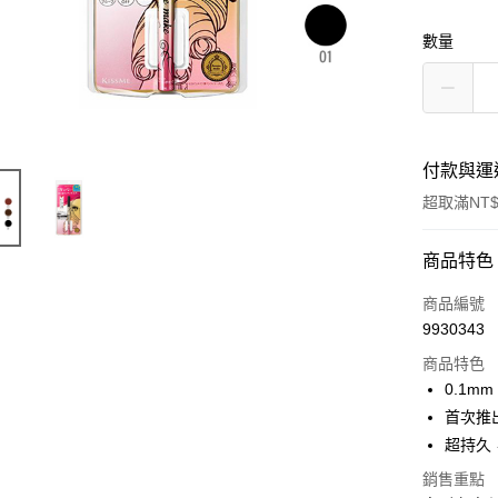
數量
付款與運
超取滿NT$
付款方式
商品特色
POYA支付
商品編號
9930343
信用卡一
商品特色
超商取貨
0.1m
首次推
LINE Pay
超持久
Apple Pay
銷售重點