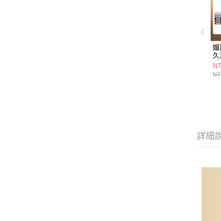
媚
久
-
NT
NT
詳細