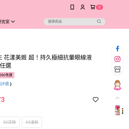
0
研究室
ME 花漾美姬 超！持久極細抗暈眼線液
款任選
390免運
則評價
)
73
02深棕
03淺棕