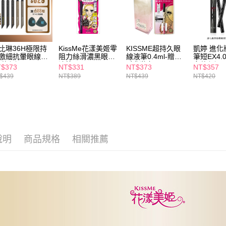
※ 交易是
是否繳費成
付款後萊
付客戶支
每筆NT$6
【注意事
7-11取貨
１．透過由
比琳36H極限持
KissMe花漾美姬零
KISSME超持久眼
凱婷 進化
交易，需
激細抗暈眼線液
阻力絲滑濃黑眼線
線液筆0.4ml-贈絨
筆短EX4.0 
每筆NT$6
求債權轉
多款任選
液筆
毛化妝包
多款任選
$373
NT$331
NT$373
NT$357
２．關於
付款後7-1
$439
NT$389
NT$439
NT$420
https://aft
每筆NT$6
３．未成
「AFTE
宅配(本島)
任。
４．使用「
每筆NT$1
即時審查
結果請求
說明
商品規格
相關推薦
付款後寶雅
５．嚴禁
每筆NT$8
形，恩沛
動。