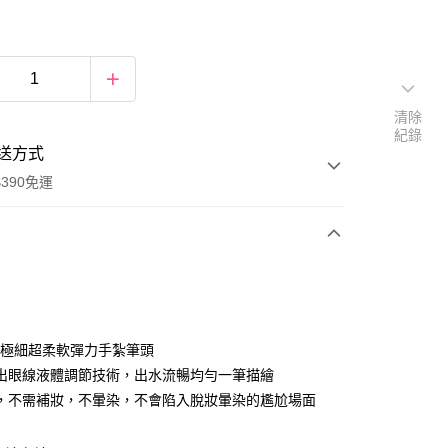
清除
紀錄
送方式
390免運
次付款
付款
m 極細超柔軟彈力手紮筆頭
出眼線液體調節技術，出水流暢均勻一筆描繪
，不需補妝，不暈染，不會陷入脫妝暈染的尷尬場面