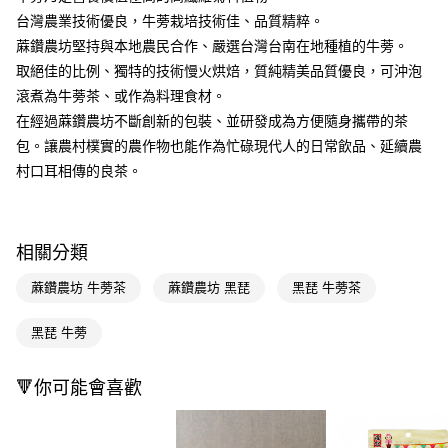
台灣農業技術優良，牛蒡栽培技術佳、品質精粹。
Apple Pay
蔴鑽農坊堅持與本地農民合作、嚴選台灣台南在地種植的牛蒡。
街口支付
取絕佳的比例、獨特的技術慢火烘焙，質純精美品質優良，可沖泡
滾煮為牛蒡茶、或作為料理食材。
悠遊付
在經過蔴鑽農坊不斷創新的包裝、並研發成為方便隨身攜帶的茶
Google Pay
包。讓農村樸實的農作物也能作為忙碌現代人的日常飲品、延續農
村口耳相傳的良茶。
AFTEE先享後付
相關說明
【關於「AFTEE先享後付」】
即享券
AFTEE先享後付是「在收到商品之後才付款」的支付方式。 讓您購物簡單
相關分類
便利好安心！
１．簡單：不需註冊會員、不需綁卡、不需儲值。
運送方式
蔴鑽農坊 牛蒡茶
蔴鑽農坊 黑琵
黑琵 牛蒡茶
２．便利：只要手機號碼，簡訊認證，即可結帳。
３．安心：先確認商品／服務後，再付款。
全家取貨付款
黑琵 牛蒡
每筆NT$65，滿NT$390(含以上)免運費
【「AFTEE先享後付」結帳流程】
１．於結帳方式選擇「AFTEE先享後付」後，將跳轉至「AFTEE先享後付」
付款後全家取貨
🔻你可能會喜歡
結帳頁面，進行簡訊認證並確認金額後，即可完成結帳。
２．訂單成立數日內，您將收到繳費通知簡訊。
每筆NT$65，滿NT$390(含以上)免運費
３．收到繳費通知簡訊後14天內，點擊此簡訊中的連結，可透過四大超商／
ATM／網路銀行／等多元方式進行付款，方視為交易完成。