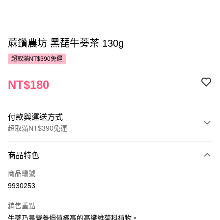
蔴鑽農坊 黑琵牛蒡茶 130g
超取滿NT$390免運
NT$180
付款與運送方式
超取滿NT$390免運
付款方式
商品特色
POYA支付
商品編號
信用卡一次付款
9930253
超商取貨付款
銷售重點
LINE Pay
牛蒡乃是營養價值極高的高纖維菊科植物。