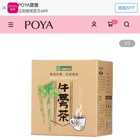
POYA寶雅
開啟APP
立刻使用官方APP
0
1
/
1