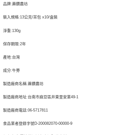
品牌:蔴鑽農坊
裝入規格:13公克/茶包 x10/盒裝
淨重:130g
保存期限:2年
產地:台灣
成分:牛蒡
製造廠商名稱:蔴鑽農坊
製造廠商地址:台南市麻豆區井東里安業49-1
製造廠商電話:06-5717811
食品業者登錄字號D-200082070-00000-9