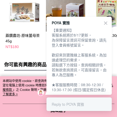
POYA 寶雅
【重要通知】
客服系統將於8/17更新，
蔴鑽農坊-原味薑母茶
蔴鑽薑母紅茶3.5g*15
福記六香豆干130
為保障留言資訊可保留查詢，請先
45g
入
味
登入會員帳號留言。
NT$180
NT$180
NT$120
歡迎來到寶雅線上客服系統。為加
速處理您的需求，
你可能有興趣的商品
全站排行
請點選下方按鈕，查詢相關詳情，
若無欲查詢資訊，可直接留言，由
專人為您服務。
本網站中使用 cookie，欲查詢有關本網站使用 cookie 方式之詳情，及若您不希
★客服服務時間：08:30-12:30 /
熱門標籤
望在電腦上使用 cookie 時應如何變更電腦的 cookie 設定，請參閱本網站「
隱私
13:30-17:30 (假日/國定假日休息)
權條款
」之 Cookie 聲明。您繼續使用本網站即表示您同意本公司得按本網站使
用條款之 Cookie 聲明使用 cookie。
了解更多 >
Reply to POYA 寶雅
我知道了