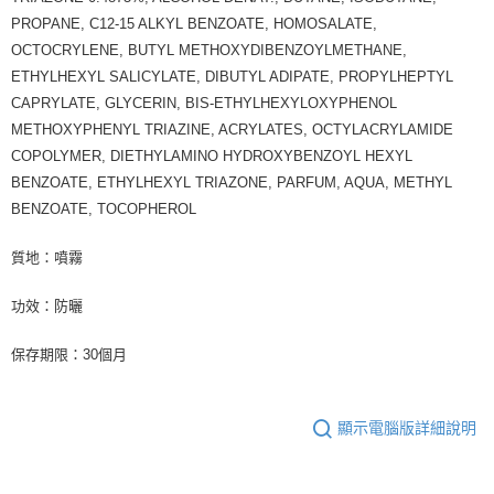
PROPANE, C12-15 ALKYL BENZOATE, HOMOSALATE,
OCTOCRYLENE, BUTYL METHOXYDIBENZOYLMETHANE,
ETHYLHEXYL SALICYLATE, DIBUTYL ADIPATE, PROPYLHEPTYL
CAPRYLATE, GLYCERIN, BIS-ETHYLHEXYLOXYPHENOL
METHOXYPHENYL TRIAZINE, ACRYLATES, OCTYLACRYLAMIDE
COPOLYMER, DIETHYLAMINO HYDROXYBENZOYL HEXYL
BENZOATE, ETHYLHEXYL TRIAZONE, PARFUM, AQUA, METHYL
BENZOATE, TOCOPHEROL
質地：噴霧
功效：防曬
保存期限：30個月
顯示電腦版詳細說明