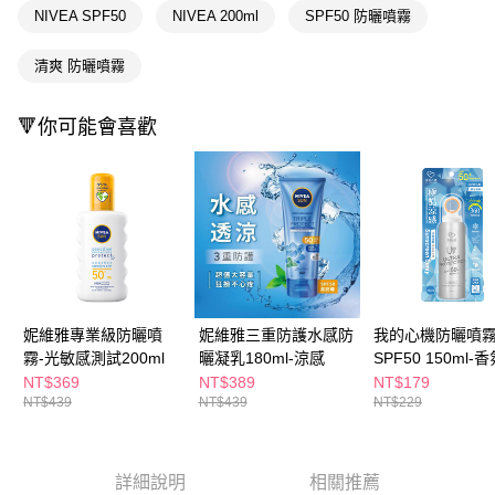
３．收到繳費通知簡訊後14天內，點擊此簡訊中的連結，可透過四大超商／
NIVEA SPF50
NIVEA 200ml
SPF50 防曬噴霧
ATM／網路銀行／等多元方式進行付款，方視為交易完成。
萊爾富取貨付款
※ 請注意：結帳手續完成當下不需立刻繳費，但若您需要取消訂單，請聯絡
清爽 防曬噴霧
每筆NT$65，滿NT$490(含以上)免運費
購買商品的店家。未經商家同意取消之訂單仍視為有效，需透過AFTEE先享
後付繳納相關費用。
付款後萊爾富取貨
※ 交易是否成功請以「AFTEE先享後付 」之結帳頁面顯示為準，若有關於
🔻你可能會喜歡
是否繳費成功／繳費後需取消欲退款等相關疑問，請聯繫「AFTEE先享後付
每筆NT$65，滿NT$490(含以上)免運費
客戶支援中心」
https://netprotections.freshdesk.com/support/home
7-11取貨付款
【注意事項】
１．透過由恩沛科技股份有限公司提供之「AFTEE先享後付」服務完成之交
每筆NT$65，滿NT$490(含以上)免運費
易，需依本服務之必要範圍內提供個人資料，並將交易相關給付款項請求債
權轉讓予恩沛科技股份有限公司。
付款後7-11取貨
２．關於個人資料處理事宜，請瀏覽以下網址：
每筆NT$65，滿NT$490(含以上)免運費
https://aftee.tw/terms/#terms3
３．未成年的使用者請事先徵得法定代理人或監護人之同意方可使用
宅配(本島)
「AFTEE先享後付」，若未經同意申辦者引起之損失，本公司不負相關責
妮維雅專業級防曬噴
妮維雅三重防護水感防
我的心機防曬噴
任。
每筆NT$100，滿NT$790(含以上)免運費
霧-光敏感測試200ml
曬凝乳180ml-涼感
SPF50 150ml-
４．使用「AFTEE先享後付」時，將依據個別帳號之用戶狀況，依本公司即
感
NT$369
NT$389
NT$179
時審查核予不同之上限額度；若仍有額度不足之情形，本公司將視審查結果
付款後寶雅門市自取(由倉庫統一出貨)
NT$439
NT$439
NT$229
請求用戶進行身份認證。
每筆NT$80，滿NT$290(含以上)免運費
５．嚴禁一人註冊多個帳號或使用他人資訊註冊。若發現惡意使用之情形，
恩沛科技股份有限公司將有權停止該用戶之使用額度並採取法律行動。
詳細說明
相關推薦