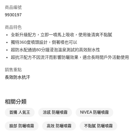
商品編號
LINE Pay
9930197
Apple Pay
商品特色
街口支付
全新升級配方，立即一噴馬上吸收，使用後清爽不黏膩
悠遊付
獨特360度噴頭設計，倒著噴也可以
超防水配通過80分鐘浸泡溫泉測試的高效耐水性
Google Pay
超抗汗配方不因流汗而影響防曬效果，適合長時間戶外活動使用
AFTEE先享後付
銷售重點
相關說明
長效防水抗汗
【關於「AFTEE先享後付」】
即享券
AFTEE先享後付是「在收到商品之後才付款」的支付方式。 讓您購物簡單
便利好安心！
１．簡單：不需註冊會員、不需綁卡、不需儲值。
運送方式
２．便利：只要手機號碼，簡訊認證，即可結帳。
相關分類
３．安心：先確認商品／服務後，再付款。
全家取貨付款
首購 人氣王
涼感 防曬噴霧
NIVEA 防曬噴霧
每筆NT$65，滿NT$390(含以上)免運費
【「AFTEE先享後付」結帳流程】
１．於結帳方式選擇「AFTEE先享後付」後，將跳轉至「AFTEE先享後付」
付款後全家取貨
臉部 防曬噴霧
高效 防曬噴霧
不黏膩 防曬噴霧
結帳頁面，進行簡訊認證並確認金額後，即可完成結帳。
２．訂單成立數日內，您將收到繳費通知簡訊。
每筆NT$65，滿NT$390(含以上)免運費