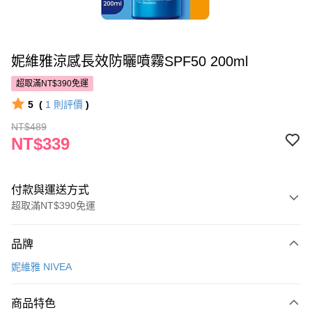
妮維雅涼感長效防曬噴霧SPF50 200ml
超取滿NT$390免運
5
(
1
則評價
)
NT$489
NT$339
付款與運送方式
超取滿NT$390免運
付款方式
品牌
POYA支付
妮維雅 NIVEA
信用卡一次付款
商品特色
超商取貨付款