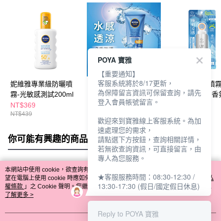
POYA 寶雅
【重要通知】
客服系統將於8/17更新，
妮維雅專業級防曬噴
妮維雅三重防護水感防
我的心機防曬噴
為保障留言資訊可保留查詢，請先
霧-光敏感測試200ml
曬凝乳180ml-涼感
SPF50 150ml-
登入會員帳號留言。
感
NT$369
NT$389
NT$179
NT$439
NT$439
NT$229
歡迎來到寶雅線上客服系統。為加
速處理您的需求，
你可能有興趣的商品
全站排行
請點選下方按鈕，查詢相關詳情，
若無欲查詢資訊，可直接留言，由
專人為您服務。
本網站中使用 cookie，欲查詢有關本網站使用 cookie 方式之詳情，及若您不希
★客服服務時間：08:30-12:30 /
熱門標籤
望在電腦上使用 cookie 時應如何變更電腦的 cookie 設定，請參閱本網站「
隱私
13:30-17:30 (假日/國定假日休息)
權條款
」之 Cookie 聲明。您繼續使用本網站即表示您同意本公司得按本網站使
用條款之 Cookie 聲明使用 cookie。
了解更多 >
Reply to POYA 寶雅