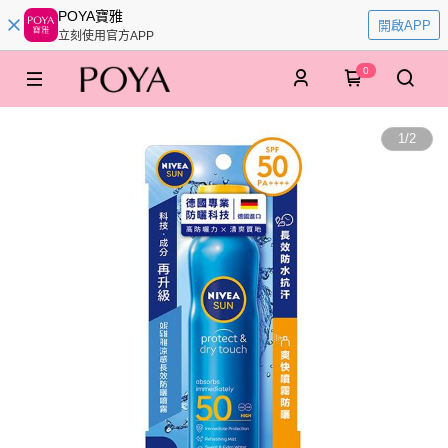
POYA寶雅
開啟APP
立刻使用官方APP
0
1
/
2