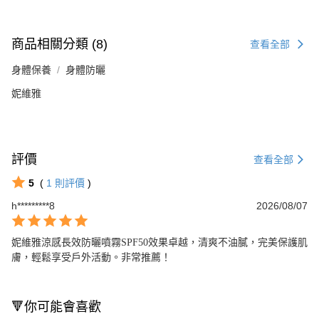
商品相關分類 (8)
查看全部
身體保養
身體防曬
妮維雅
評價
查看全部
5
(
1
則評價
)
h*********8
2026/08/07
妮維雅涼感長效防曬噴霧SPF50效果卓越，清爽不油膩，完美保護肌
膚，輕鬆享受戶外活動。非常推薦！
🔻你可能會喜歡